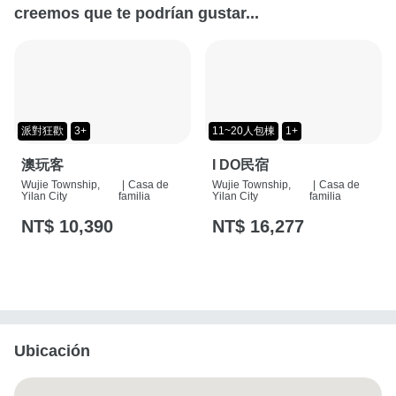
creemos que te podrían gustar...
派對狂歡
3+
11~20人包棟
1+
澳玩客
I DO民宿
Wujie Township,
|
Casa de
Wujie Township,
|
Casa de
Yilan City
familia
Yilan City
familia
NT$ 10,390
NT$ 16,277
Ubicación