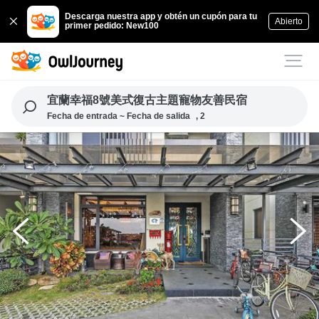
Descarga nuestra app y obtén un cupón para tu
Abierto
primer pedido: New100
宜蘭幸福8號美式復古主題寵物友善民宿
Fecha de entrada ~ Fecha de salida
, 2