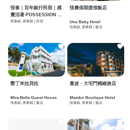
恆春｜百年銀行民宿｜感
恆農假期渡假飯店
覺活著 POSSESSION |
背包客棧 | 恆春必住特色
恆春鎮, 屏東縣
|
民宿
Una Baby Hotel
恆春鎮, 屏東縣
|
飯店
旅店 | HOSTEL |
墾丁米拉貝拉
曼波・大宅門精緻旅店
Mira Bella Guest House
Mambo Boutique Hotel
恆春鎮, 屏東縣
|
飯店
恆春鎮, 屏東縣
|
飯店