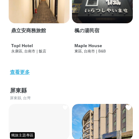
鼎立安商務旅館
楓の湯民宿
Topl Hotel
Maple House
永康區, 台南市
|
飯店
東區, 台南市
|
B&B
查看更多
屏東縣
屏東縣, 台灣
獨旅主題專區