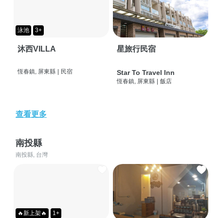
泳池
3+
沐西VILLA
星旅行民宿
恆春鎮, 屏東縣
|
民宿
Star To Travel Inn
恆春鎮, 屏東縣
|
飯店
查看更多
南投縣
南投縣, 台灣
🔥新上架🔥
1+