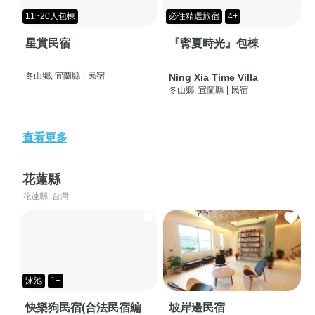
11~20人包棟
必住精選旅宿
4+
星賞民宿
『寗夏時光』包棟
冬山鄉, 宜蘭縣
|
民宿
Ning Xia Time Villa
冬山鄉, 宜蘭縣
|
民宿
查看更多
花蓮縣
花蓮縣, 台灣
泳池
1+
快樂狗民宿(合法民宿編
坡岸邊民宿