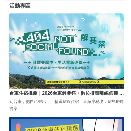
活動專區
台東住宿推薦｜2026台東解憂祭・數位排毒離線假期 …
到台東，把自己登出——精選離線住宿．東海岸秘境．離島療癒
提案