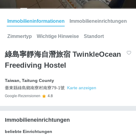
Immobilieninformationen
Immobilieneinrichtungen
Zimmertyp
Wichtige Hinweise
Standort
綠島寧靜海自潛旅宿 TwinkleOcean
Freediving Hostel
Taiwan
,
Taitung County
臺東縣綠島鄉南寮村南寮79-1號
Karte anzeigen
Google-Rezensionen
4.8
Immobilieneinrichtungen
beliebte Einrichtungen