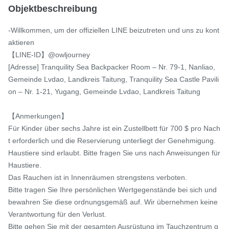
Objektbeschreibung
-Willkommen, um der offiziellen LINE beizutreten und uns zu kont
aktieren

【LINE-ID】@owljourney

[Adresse] Tranquility Sea Backpacker Room – Nr. 79-1, Nanliao, 
Gemeinde Lvdao, Landkreis Taitung, Tranquility Sea Castle Pavili
on – Nr. 1-21, Yugang, Gemeinde Lvdao, Landkreis Taitung

【Anmerkungen】

Für Kinder über sechs Jahre ist ein Zustellbett für 700 $ pro Nach
t erforderlich und die Reservierung unterliegt der Genehmigung.

Haustiere sind erlaubt. Bitte fragen Sie uns nach Anweisungen für 
Haustiere.

Das Rauchen ist in Innenräumen strengstens verboten.

Bitte tragen Sie Ihre persönlichen Wertgegenstände bei sich und 
bewahren Sie diese ordnungsgemäß auf. Wir übernehmen keine 
Verantwortung für den Verlust.

Bitte gehen Sie mit der gesamten Ausrüstung im Tauchzentrum g