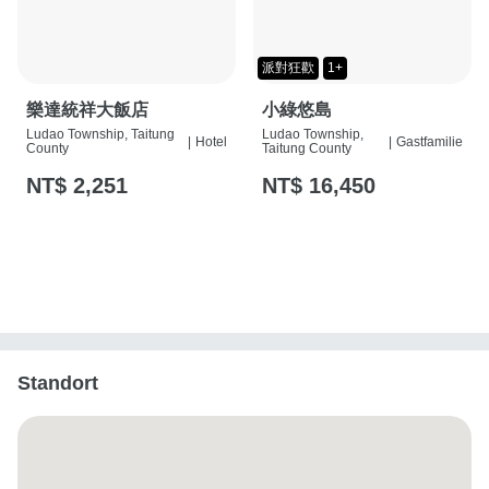
派對狂歡
1+
樂達統祥大飯店
小綠悠島
Ludao Township, Taitung
Ludao Township,
|
Hotel
|
Gastfamilie
County
Taitung County
NT$ 2,251
NT$ 16,450
Standort