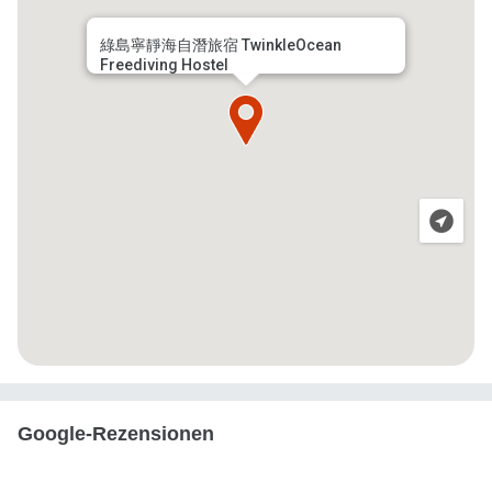
綠島寧靜海自潛旅宿 TwinkleOcean
Freediving Hostel
Google-Rezensionen