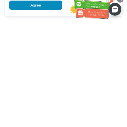
Agree
More information
Hilfe des Kundendienstes
Rufen Sie uns an：
+886-2-6610-0183
(seniorenfreundlich)
Faxnummer：
+886-2-6610-0185
Sprechstunde：
Wochentage 10:00 ~ 18:30