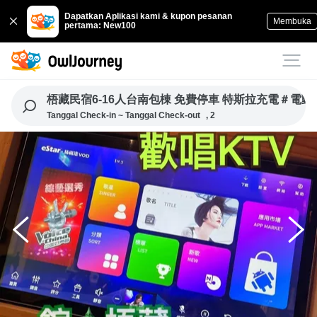
Dapatkan Aplikasi kami & kupon pesanan
Membuka
pertama: New100
梧藏民宿6-16人台南包棟 免費停車 特斯拉充電＃電
Tanggal Check-in ~ Tanggal Check-out
, 2