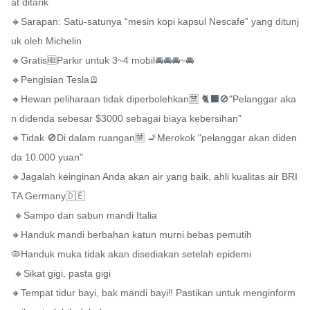
at ditarik

🔸Sarapan: Satu-satunya “mesin kopi kapsul Nescafe” yang ditunj
uk oleh Michelin

🔸Gratis🆓Parkir untuk 3~4 mobil🚘🚘🚘~🚘

🔸Pengisian Tesla🪫

🔸Hewan peliharaan tidak diperbolehkan🈲️ 🐈‍⬛️🚫"Pelanggar aka
n didenda sebesar $3000 sebagai biaya kebersihan"

🔸Tidak 🚫Di dalam ruangan🈲️ 🚬Merokok "pelanggar akan diden
da 10.000 yuan"

🔸Jagalah keinginan Anda akan air yang baik, ahli kualitas air BRI
TA Germany🇩🇪

 🔸Sampo dan sabun mandi Italia

🔸Handuk mandi berbahan katun murni bebas pemutih

🦠Handuk muka tidak akan disediakan setelah epidemi

 🔸Sikat gigi, pasta gigi

🔸Tempat tidur bayi, bak mandi bayi‼ ️Pastikan untuk menginform