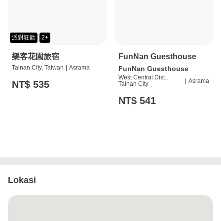
派對狂歡
2+
樂客花園旅宿
FunNan Guesthouse
Tainan City, Taiwan
|
Asrama
FunNan Guesthouse
West Central Dist.,
|
Asrama
NT$ 535
Tainan City
NT$ 541
Lokasi