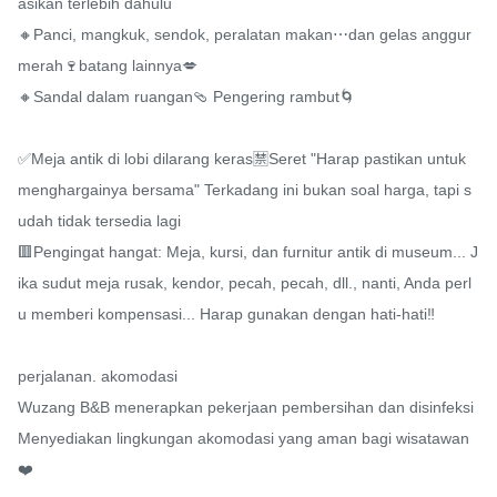
asikan terlebih dahulu

🔸Panci, mangkuk, sendok, peralatan makan⋯dan gelas anggur 
merah🍷batang lainnya💋

🔸Sandal dalam ruangan🩴 Pengering rambut🌀

✅Meja antik di lobi dilarang keras🈲️Seret "Harap pastikan untuk 
menghargainya bersama" Terkadang ini bukan soal harga, tapi s
udah tidak tersedia lagi

🟥Pengingat hangat: Meja, kursi, dan furnitur antik di museum... J
ika sudut meja rusak, kendor, pecah, pecah, dll., nanti, Anda perl
u memberi kompensasi... Harap gunakan dengan hati-hati‼ ️

perjalanan. akomodasi

Wuzang B&B menerapkan pekerjaan pembersihan dan disinfeksi

Menyediakan lingkungan akomodasi yang aman bagi wisatawan
❤️
