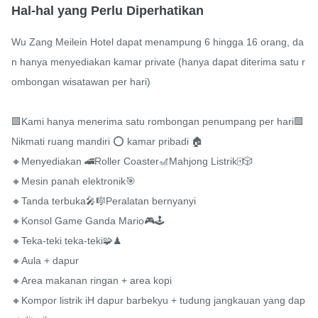
Hal-hal yang Perlu Diperhatikan
Wu Zang Meilein Hotel dapat menampung 6 hingga 16 orang, da
n hanya menyediakan kamar private (hanya dapat diterima satu r
ombongan wisatawan per hari)

🟩Kami hanya menerima satu rombongan penumpang per hari🟩

Nikmati ruang mandiri ⭕️ kamar pribadi 🏠

🔸Menyediakan 🚄Roller Coaster🎢Mahjong Listrik🀄️🎲

🔸Mesin panah elektronik🎯

🔸Tanda terbuka🎤🎼Peralatan bernyanyi

🔸Konsol Game Ganda Mario🎮🕹

🔸Teka-teki teka-teki🧩♟

🔸Aula + dapur

🔸Area makanan ringan + area kopi

🔸Kompor listrik iH dapur barbekyu + tudung jangkauan yang dap