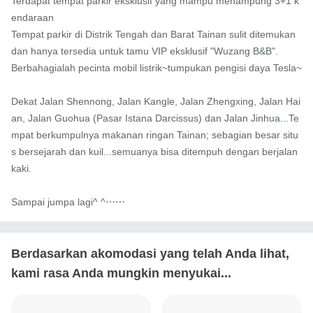
Terdapat tempat parkir eksklusif yang mampu menampung 3+1 k
endaraan

Tempat parkir di Distrik Tengah dan Barat Tainan sulit ditemukan 
dan hanya tersedia untuk tamu VIP eksklusif "Wuzang B&B".

Berbahagialah pecinta mobil listrik~tumpukan pengisi daya Tesla~

Dekat Jalan Shennong, Jalan Kangle, Jalan Zhengxing, Jalan Hai
an, Jalan Guohua (Pasar Istana Darcissus) dan Jalan Jinhua...Te
mpat berkumpulnya makanan ringan Tainan; sebagian besar situ
s bersejarah dan kuil...semuanya bisa ditempuh dengan berjalan 
kaki.

Sampai jumpa lagi^ ^⋯⋯
Berdasarkan akomodasi yang telah Anda lihat,
kami rasa Anda mungkin menyukai...