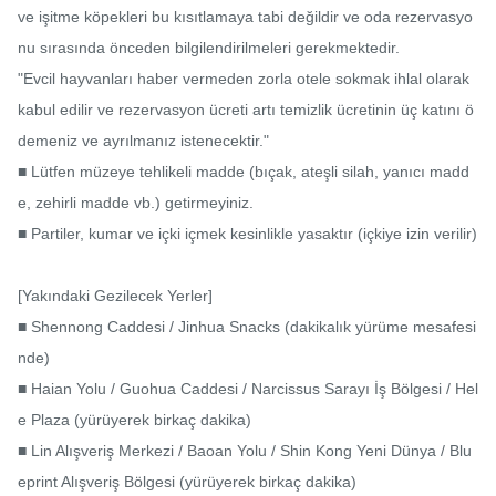
ve işitme köpekleri bu kısıtlamaya tabi değildir ve oda rezervasyo
nu sırasında önceden bilgilendirilmeleri gerekmektedir.

"Evcil hayvanları haber vermeden zorla otele sokmak ihlal olarak 
kabul edilir ve rezervasyon ücreti artı temizlik ücretinin üç katını ö
demeniz ve ayrılmanız istenecektir."

■ Lütfen müzeye tehlikeli madde (bıçak, ateşli silah, yanıcı madd
e, zehirli madde vb.) getirmeyiniz.

■ Partiler, kumar ve içki içmek kesinlikle yasaktır (içkiye izin verilir)

[Yakındaki Gezilecek Yerler]

■ Shennong Caddesi / Jinhua Snacks (dakikalık yürüme mesafesi
nde)

■ Haian Yolu / Guohua Caddesi / Narcissus Sarayı İş Bölgesi / Hel
e Plaza (yürüyerek birkaç dakika)

■ Lin Alışveriş Merkezi / Baoan Yolu / Shin Kong Yeni Dünya / Blu
eprint Alışveriş Bölgesi (yürüyerek birkaç dakika)
