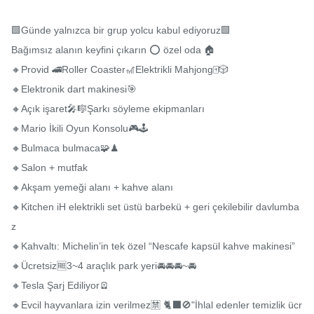
🟩Günde yalnızca bir grup yolcu kabul ediyoruz🟩

Bağımsız alanın keyfini çıkarın ⭕️ özel oda 🏠

🔸Provid 🚄Roller Coaster🎢Elektrikli Mahjong🀄️🎲

🔸Elektronik dart makinesi🎯

🔸Açık işaret🎤🎼Şarkı söyleme ekipmanları

🔸Mario İkili Oyun Konsolu🎮🕹

🔸Bulmaca bulmaca🧩♟

🔸Salon + mutfak

🔸Akşam yemeği alanı + kahve alanı

🔸Kitchen iH elektrikli set üstü barbekü + geri çekilebilir davlumba
z

🔸Kahvaltı: Michelin’in tek özel “Nescafe kapsül kahve makinesi”

🔸Ücretsiz🆓3~4 araçlık park yeri🚘🚘🚘~🚘

🔸Tesla Şarj Ediliyor🪫

🔸Evcil hayvanlara izin verilmez🈲️ 🐈‍⬛️🚫"İhlal edenler temizlik ücr