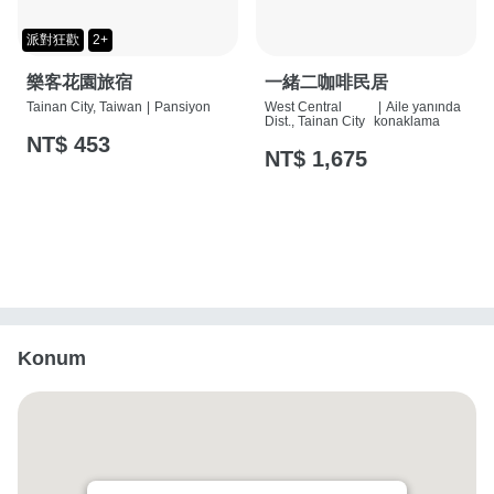
派對狂歡
2+
樂客花園旅宿
一緒二咖啡民居
Tainan City, Taiwan
|
Pansiyon
West Central
|
Aile yanında
Dist., Tainan City
konaklama
NT$ 453
NT$ 1,675
Konum