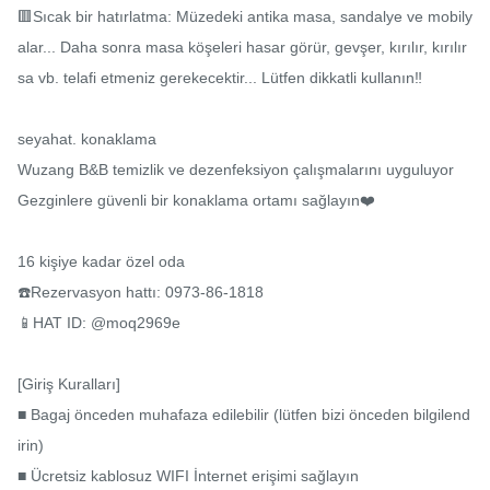
🟥Sıcak bir hatırlatma: Müzedeki antika masa, sandalye ve mobily
alar... Daha sonra masa köşeleri hasar görür, gevşer, kırılır, kırılır
sa vb. telafi etmeniz gerekecektir... Lütfen dikkatli kullanın‼ ️

seyahat. konaklama

Wuzang B&B temizlik ve dezenfeksiyon çalışmalarını uyguluyor

Gezginlere güvenli bir konaklama ortamı sağlayın❤️

16 kişiye kadar özel oda

☎️Rezervasyon hattı: 0973-86-1818

📱HAT ID: @moq2969e

[Giriş Kuralları]

■ Bagaj önceden muhafaza edilebilir (lütfen bizi önceden bilgilend
irin)

■ Ücretsiz kablosuz WIFI İnternet erişimi sağlayın
