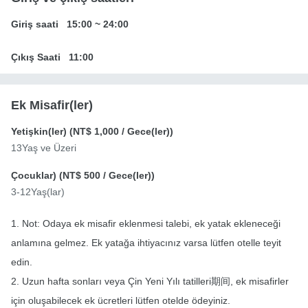
Giriş saati
15:00
~
24:00
Çıkış Saati
11:00
Ek Misafir(ler)
Yetişkin(ler) (
NT$ 1,000
/ Gece(ler))
13Yaş ve Üzeri
Çocuklar) (
NT$ 500
/ Gece(ler))
3-12Yaş(lar)
1. Not: Odaya ek misafir eklenmesi talebi, ek yatak ekleneceği
anlamına gelmez. Ek yatağa ihtiyacınız varsa lütfen otelle teyit
edin.
2. Uzun hafta sonları veya Çin Yeni Yılı tatilleri期间, ek misafirler
için oluşabilecek ek ücretleri lütfen otelde ödeyiniz.