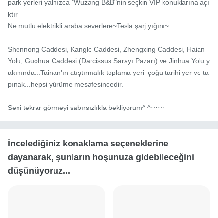
park yerleri yalnızca "Wuzang B&B"nin seçkin VIP konuklarına açı
ktır.

Ne mutlu elektrikli araba severlere~Tesla şarj yığını~

Shennong Caddesi, Kangle Caddesi, Zhengxing Caddesi, Haian 
Yolu, Guohua Caddesi (Darcissus Sarayı Pazarı) ve Jinhua Yolu y
akınında...Tainan'ın atıştırmalık toplama yeri; çoğu tarihi yer ve ta
pınak...hepsi yürüme mesafesindedir.

Seni tekrar görmeyi sabırsızlıkla bekliyorum^ ^⋯⋯
İncelediğiniz konaklama seçeneklerine
dayanarak, şunların hoşunuza gidebileceğini
düşünüyoruz...