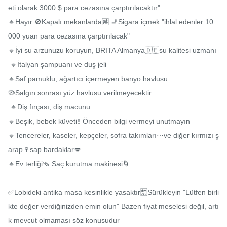
eti olarak 3000 $ para cezasına çarptırılacaktır"

🔸Hayır 🚫Kapalı mekanlarda🈲️ 🚬Sigara içmek "ihlal edenler 10.
000 yuan para cezasına çarptırılacak"

🔸İyi su arzunuzu koruyun, BRITA Almanya🇩🇪su kalitesi uzmanı

 🔸İtalyan şampuanı ve duş jeli

🔸Saf pamuklu, ağartıcı içermeyen banyo havlusu

🦠Salgın sonrası yüz havlusu verilmeyecektir

 🔸Diş fırçası, diş macunu

🔸Beşik, bebek küveti‼ ️Önceden bilgi vermeyi unutmayın

🔸Tencereler, kaseler, kepçeler, sofra takımları⋯ve diğer kırmızı ş
arap🍷sap bardaklar💋

🔸Ev terliği🩴 Saç kurutma makinesi🌀

✅Lobideki antika masa kesinlikle yasaktır🈲️Sürükleyin "Lütfen birli
kte değer verdiğinizden emin olun" Bazen fiyat meselesi değil, artı
k mevcut olmaması söz konusudur
