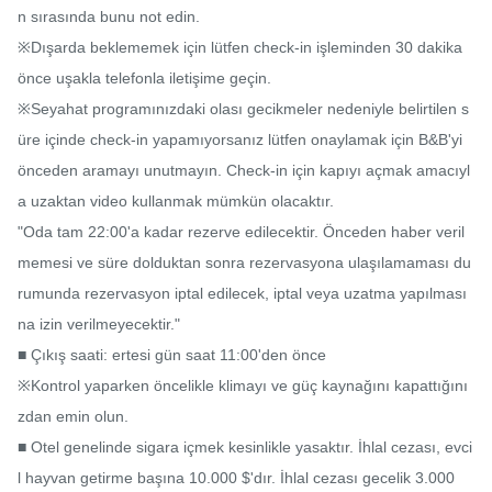
n sırasında bunu not edin.

※Dışarda beklememek için lütfen check-in işleminden 30 dakika 
önce uşakla telefonla iletişime geçin.

※Seyahat programınızdaki olası gecikmeler nedeniyle belirtilen s
üre içinde check-in yapamıyorsanız lütfen onaylamak için B&B'yi 
önceden aramayı unutmayın. Check-in için kapıyı açmak amacıyl
a uzaktan video kullanmak mümkün olacaktır.

"Oda tam 22:00'a kadar rezerve edilecektir. Önceden haber veril
memesi ve süre dolduktan sonra rezervasyona ulaşılamaması du
rumunda rezervasyon iptal edilecek, iptal veya uzatma yapılması
na izin verilmeyecektir."

■ Çıkış saati: ertesi gün saat 11:00'den önce

※Kontrol yaparken öncelikle klimayı ve güç kaynağını kapattığını
zdan emin olun.

■ Otel genelinde sigara içmek kesinlikle yasaktır. İhlal cezası, evci
l hayvan getirme başına 10.000 $'dır. İhlal cezası gecelik 3.000 