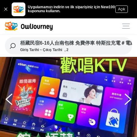
Uygulamamızı indirin ve ilk siparişiniz için New100
Açık
kuponunu kullanın.
梧藏民宿6-16人台南包棟 免費停車 特斯拉充電＃電
Giriş Tarihi ~ Çıkış Tarihi
, 2