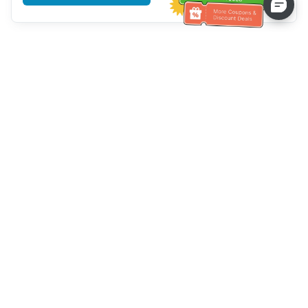
Müşteri Hizmetleri yardımı
Bizi arayın：
+886-2-6610-0183
(Yaşlı dostu)
Faks No.：
+886-2-6610-0185
Ofis saatleri：
Hafta içi 10:00 ~ 18:30