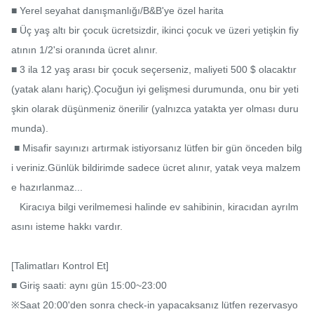
■ Yerel seyahat danışmanlığı/B&B'ye özel harita

■ Üç yaş altı bir çocuk ücretsizdir, ikinci çocuk ve üzeri yetişkin fiy
atının 1/2'si oranında ücret alınır.

■ 3 ila 12 yaş arası bir çocuk seçerseniz, maliyeti 500 $ olacaktır 
(yatak alanı hariç).Çocuğun iyi gelişmesi durumunda, onu bir yeti
şkin olarak düşünmeniz önerilir (yalnızca yatakta yer olması duru
munda).

​ ■ Misafir sayınızı artırmak istiyorsanız lütfen bir gün önceden bilg
i veriniz.Günlük bildirimde sadece ücret alınır, yatak veya malzem
e hazırlanmaz...

   Kiracıya bilgi verilmemesi halinde ev sahibinin, kiracıdan ayrılm
asını isteme hakkı vardır.

[Talimatları Kontrol Et]

■ Giriş saati: aynı gün 15:00~23:00

※Saat 20:00'den sonra check-in yapacaksanız lütfen rezervasyo