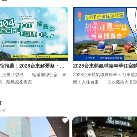
宿推薦｜2026台東解憂祭・…
2026台東熱氣球嘉年華住宿
，把自己登出——精選離線住宿．東
2026台東熱氣球嘉年華 × 台東
境．離島療癒提案
南：入住台東，一次收藏兩大暑
市
台灣