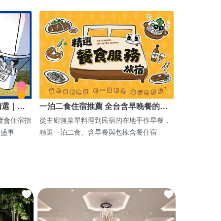
精選｜…
一泊二食住宿推薦 全台含早晚餐的…
博覽會住宿指
從主廚無菜單料理到民宿的在地手作早餐，
期盛事
精選一泊二食、含早餐與包棟含餐住宿