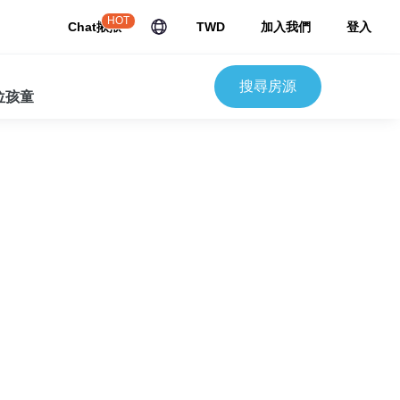
HOT
Chat揪揪
TWD
加入我們
登入
搜尋房源
 位孩童