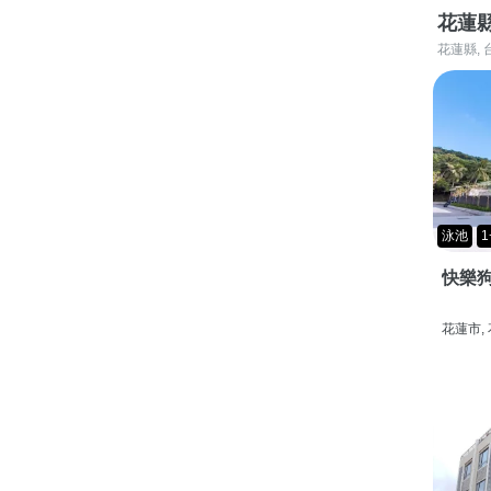
花蓮
花蓮縣, 
泳池
1
快樂狗
花蓮市,