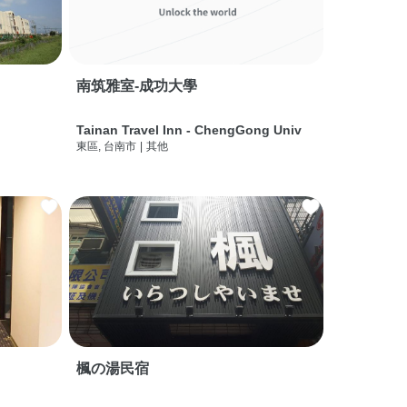
南筑雅室-成功大學
Tainan Travel Inn - ChengGong Univ
東區, 台南市
|
其他
楓の湯民宿