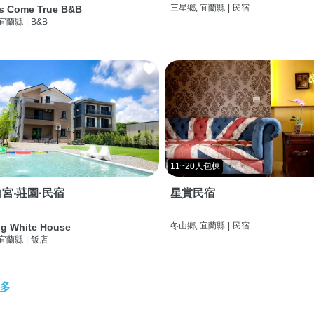
三星鄉, 宜蘭縣
|
民宿
s Come True B&B
 宜蘭縣
|
B&B
11~20人包棟
宮‧莊園·民宿
星賞民宿
冬山鄉, 宜蘭縣
|
民宿
g White House
 宜蘭縣
|
飯店
多