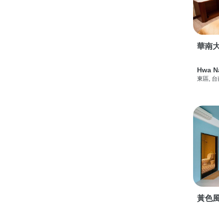
華南
Hwa N
東區, 
黃色