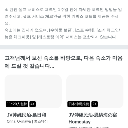
⚠️ 완전 셀프 서비스로 체크인 1주일 전에 자세한 체크인 방법을 알
려주시고, 셀프 서비스 체크인을 위한 키박스 코드를 제공해 주세
요.

숙소에는 집사가 없으며, [수하물 보관], [소포 수령], [조기 체크인/
늦은 체크아웃] 및 [레스토랑 예약] 서비스는 포함되지 않습니다.
고객님께서 보신 숙소를 바탕으로, 다음 숙소가 마음
에 드실 것 같습니다...
11~20人包棟
4+
日本沖繩推薦
2+
JV沖繩民泊-島日和
JV沖繩民泊-恩納海の宿
Onna, Okinawa
|
홈스테이
Homestay