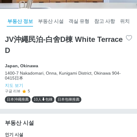
부동산 정보
부동산 시설
객실 유형
참고 사항
위치
JV沖繩民泊-白舍D棟 White Terrace
D
Japan
,
Okinawa
1400-7 Nakadomari, Onna, Kunigami District, Okinawa 904-
0415日本
지도 보기
구글 리뷰
5
日本沖繩推薦
10人⬇包棟
日本包棟推薦
부동산 시설
인기 시설