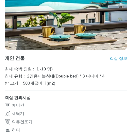
개인 건물
객실 정보
최대 숙박 인원 :
1~10 명)
침대 유형 :
2인용더블침대(Double bed) * 3
다다미 * 4
방 크기 :
500제곱미터(m2)
객실 편의시설
에어컨
세탁기
의류건조기
히터