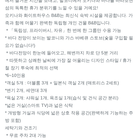
에서 즐거운 시간을 보내고, 발코니에서 오키나와 바다를 바라보면 
섬의 독특한 휴가 분위기를 느낄 수 있을 거예요!

오키나와 화이트하우스 B&B는 최신식 숙박 시설을 제공합니다. 가
족과 함께 머물기 완벽한 독립형 개인 건물 B&B입니다.

＊「독립성, 프라이버시, 자유」한 번에 한 그룹만 수용 가능

* 바다 전망이 보이는 발코니와 가스 바베큐 스토브(숯을 구입할 필
요가 없습니다!)

＊바다전망이 한눈에 들어오고, 해변까지 차로 단 5분 거리

＊따뜻하고 상쾌한 날씨에 가장 잘 어울리는 디자인 스타일 / 휴가
철 장기 투숙에 최적의 선택

*6~10인용

*객실 5개 : 더블룸 3개 + 일본식 객실 2개 (매트리스 2세트)

*변기 2개, 세면대 3개

*욕실 2개: 샤워실 1개, 욕조실 1개(습식 및 건식 공간 분리)

*넓은 거실(스마트 TV)과 넓은 식탁

* 개방형 거실과 식당에 넓은 상호 작용 공간(완벽하게 기능하는 주
방 포함)

세탁기와 건조기

＊무료 주차 2대 가능
