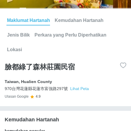
Maklumat Hartanah
Kemudahan Hartanah
Jenis Bilik
Perkara yang Perlu Diperhatikan
Lokasi
臉都綠了森林莊園民宿
Taiwan
,
Hualien County
970台灣花蓮縣花蓮市富強路297號
Lihat Peta
Ulasan Google
4.9
Kemudahan Hartanah
kemudahan popular