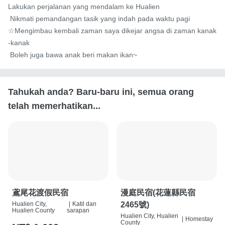
Lakukan perjalanan yang mendalam ke Hualien

 Nikmati pemandangan tasik yang indah pada waktu pagi

☆Mengimbau kembali zaman saya dikejar angsa di zaman kanak
-kanak

 Boleh juga bawa anak beri makan ikan~
Tahukah anda? Baru-baru ini, semua orang
telah memerhatikan...
鳶尾花渡假民宿
漫庭民宿(花蓮縣民宿
Hualien City,
|
Katil dan
2465號)
Hualien County
sarapan
Hualien City, Hualien
|
Homestay
County