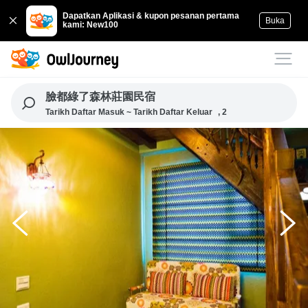
Dapatkan Aplikasi & kupon pesanan pertama
Buka
kami: New100
臉都綠了森林莊園民宿
Tarikh Daftar Masuk ~ Tarikh Daftar Keluar
, 2