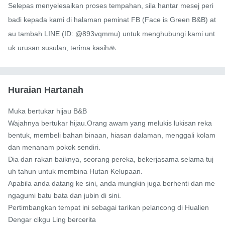
Selepas menyelesaikan proses tempahan, sila hantar mesej peri
badi kepada kami di halaman peminat FB (Face is Green B&B) at
au tambah LINE (ID: @893vqmmu) untuk menghubungi kami unt
uk urusan susulan, terima kasih🙏
Huraian Hartanah
Muka bertukar hijau B&B

Wajahnya bertukar hijau.Orang awam yang melukis lukisan reka 
bentuk, membeli bahan binaan, hiasan dalaman, menggali kolam 
dan menanam pokok sendiri.

Dia dan rakan baiknya, seorang pereka, bekerjasama selama tuj
uh tahun untuk membina Hutan Kelupaan.

Apabila anda datang ke sini, anda mungkin juga berhenti dan me
ngagumi batu bata dan jubin di sini.

Pertimbangkan tempat ini sebagai tarikan pelancong di Hualien

Dengar cikgu Ling bercerita
