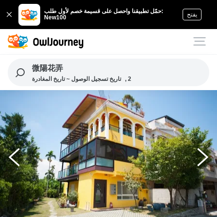
حمّل تطبيقنا واحصل على قسيمة خصم لأول طلب:
يفتح
New100
微陽花弄
, 2
تاريخ تسجيل الوصول ~ تاريخ المغادرة