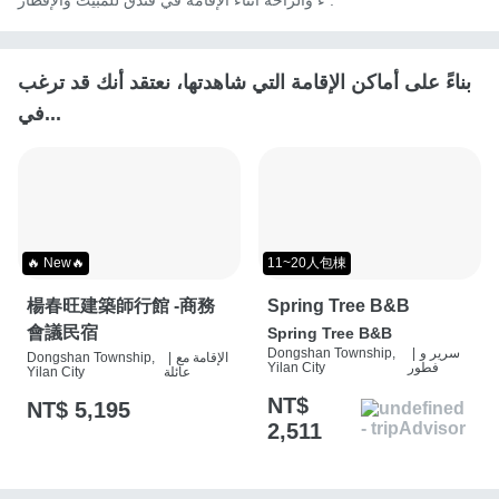
ء والراحة أثناء الإقامة في فندق للمبيت والإفطار .
بناءً على أماكن الإقامة التي شاهدتها، نعتقد أنك قد ترغب
في...
🔥 New🔥
11~20人包棟
楊春旺建築師行館 -商務
Spring Tree B&B
會議民宿
Spring Tree B&B
سرير و
|
Dongshan Township,
الإقامة مع
|
Dongshan Township,
فطور
Yilan City
عائلة
Yilan City
NT$
NT$ 5,195
2,511