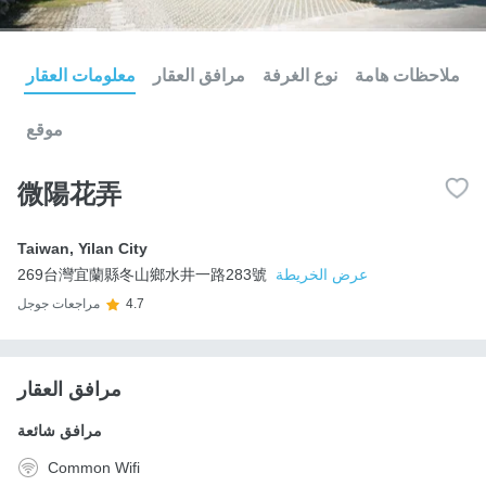
ملاحظات هامة
نوع الغرفة
مرافق العقار
معلومات العقار
موقع
微陽花弄
Taiwan
,
Yilan City
عرض الخريطة
269台灣宜蘭縣冬山鄉水井一路283號
4.7
مراجعات جوجل
مرافق العقار
مرافق شائعة
Common Wifi