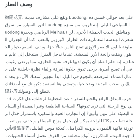
وصف العقار
微陽花弄، وتقع على مشارف مدينة Luodong، على بعد حوالي خمس دق
ائق بالسيارة من سوق Luodong السياحي الليلي. إنه قريب من منتزه L
uodong الرياضي وبحيرة Meihua ومناطق الجذب الجميلة الأخرى. لن ت
شعرك الهندسة المعمارية ذات الطراز الأوروبي بالتعب، كما أن الجدران ال
ملونة باللون الأصفر الإوزي تمنح الناس خيالًا حرًا، ويقف النسيم بجوار الح
قول وينفث رائحة الأرز المنعشة. عندما تدخل المنزل ستدخل إلى عالم م
ختلف، إنه حلم الفتاة أن يكون لديها غرفة تشبه الحلوى، مما يرضي رغبتك 
في أن تصبح أميرة، يرجى تذوق حلاوة الغرفة وإلقاء نظرة خاطفة على ج
مال السماء المرصعة بالنجوم في الليل. ابدأ بتجهيز أمتعتك الآن، وابتعد ع
ن صخب المدينة وضجيجها، وتمشى هنا لتستعيد ذكرياتك مع أصدقائك.微
陽花弄نتطلع إلى وصولك.

・جرب المذاق الرائع والحلو للسفر・عند التخطيط لرحلتك، هل فكرت ف
ي نوع الرحلة التي تريد تذوقها؟ السباحة العاطفية وغير المقيدة أو السباح
ة البطيئة على مهل وأنيق؟ إن التجارب الغنية والمتغيرة باستمرار خلال الر
حلة تتطلب مكانًا للراحة يمكن أن يحمل مزاج المسافر ويخفف من تعبه. 
يأتي微陽花弄، تورتة فاكهة الليمون، بروليه الكراميل، كعكة موس الفانيلي
ا، جبنة التوت، الماكرون، أنواع مختلفة من الغرف تحمل أسماء الحلويات، 