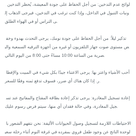
 لوائح عدم التدخين: من أجل الحفاظ على جودة المعيشة، يُحظر التدخين 
ونبات التنبول في الداخل، وإذا كنت ترغب في التدخين، فيرجى الذهاب إل
ى التراس أو في الهواء الطلق.

 تذكير ليلاً: من أجل الحفاظ على جودة نومك، يرجى التحدث بهدوء وخف
ض مستوى صوت جهاز التلفزيون أو غيره من أجهزة الترفيه السمعية والب
صرية من الساعة 10:00 مساءً حتى 8:00 من اليوم التالي.

 أحب الأشياء واعتز بها: يرجى الاعتناء جيدًا بكل شيء في المبيت والإفطا
ر. إذا كان هناك أي ضرر، فسوف تدفع ثمنه وفقًا للسعر.

 إعادة تسجيل المغادرة: يرجى تذكر إعادة بطاقة المفتاح والمفاتيح عند تس
جيل المغادرة، وفي حالة فقدان أي منها، سيتم فرض رسوم عليك.

 الاحتياطات اللازمة لتسجيل وصول الحيوانات الأليفة: نحن نتفهم الشعور با
لوحدة الناتج عن وجود طفل فروي بمفرده في غرفة النوم أثناء رحلة سعي