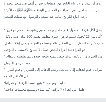
دة، أو التوتر والانزعاج الناتج عن اصطحاب حيوان أليف في متجر للحيوانا
ت الأليفة.微陽花弄نرحب بالأطفال ذوي الفراء مع المعلمين للبقاء معنا.

يرجى اتباع اللوائح التالية عند تسجيل الوصول مع طفلك الصغير:

* يحق لكل غرفة الحصول على طفل واحد صغير ومتوسط ​​الحجم ذو فرو 
(أقل من 25 كجم). سيتم فرض رسوم تنظيف بقيمة 300 يوان صيني لكل 
كلب كبير أو الطفل الثاني الصغير والمتوسط ​​ذو الفراء. يرجى إبلاغ الطفل 
ذو الفراء عند إجراء الحجز حسنًا، لا يسمح بالاستقبال المؤقت.

*من الضروري أن يكون لديك طفل يتمتع بصحة جيدة ويتم تطعيمه بانتظام 
ضد أمراض الحيوان.

* مراعاة عدم الذهاب إلى المائدة، وعدم الذهاب إلى السرير، وعدم التبرز 
في الأماكن العامة.

*لطيف ومهذب، لا ينبح حسب الرغبة أو عدوانيًا.

*طفل من الفراء لا يركض كما يشاء ويستمع لتعليمات صاحبه