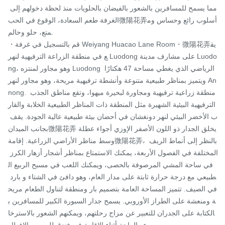
مما يسمح للمسافرين بالشعور بالفيضان بالحلويات منذ لحظة دخولهم إلى 
الغرفة طعم السعادة، الوقوع في الحب微陽花弄أسلوب رائع وحساس وم
متع، حلو وحالم.

・قم بالتسجيل في غرفة Weiyang Huacao Lane Room・微陽花弄يق
ع في منطقة الزراعة الترفيهية لنهر Luodong على مشارف مدينة Luodo
ng، وهو مجاور لمنتزه Luodong الرياضي الذي يغطي مساحة 47 هكتارًا 
ويتميز بمناظر طبيعية متنوعة وأنشطة ترفيهية مريحة، وهو مجاور لنهر An
nong. منطقة زراعية ترفيهية ومجاورة لبحيرة ميهوا، وتقع مناطق الجذب 
الترفيهية البيئية الشهيرة مثل المنطقة ذات المناظر الطبيعية الخلابة والقار
ب الأخضر البيئي لنهر دونغشان في أحضان بيئة طبيعية عالية الجودة. يقف 
بجانب الميدان微陽花弄يخلق الجدار ذو اللون الأصفر الإوزي أجواء عطلة 
وسط مناظر الأراضي الزراعية. إقامة微陽花弄، بالنظر إلى أنماط الريف 
المختلفة في الفصول الأربعة، يمكنك الاستمتاع بمناظر أشجار أزهار الكرز 
في ساحة المشي المرصوفة بالحصى، ويمكنك اللعب في مسبح الربيع ال
طبيعي مع درجة حرارة ثابتة على مدار العام، وهو دافئ في الشتاء و بارد 
في الصيف. تتميز المساحة العامة بتصميم بار ومنطقة لتناول الطعام مريح
ة ومنعشة على الطراز الأوروبي. يسمح جدار السبورة الكبير للمسافرين ب
الكتابة على الجدران للتعبير عن مزاج رحلتهم، ويمكنهم الشعور بالاسترخا