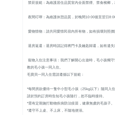
 禁菸規範：為維護居住品質室內全面禁煙、禁食檳榔，若要抽煙請至露台或戶外。

 夜間叮嚀：為維護休憩品質，於晚間10:00後至翌日8:00，請輕聲細語、並降低您的電視或其他視聽娛樂設備音量。

 愛物惜物：請共同愛惜民宿內所有物，如有損壞則照價賠償。

 退房返還：退房時請記得將門卡及鑰匙歸還，如有遺失將索賠費用。

 寵物入住注意事項：我們了解開心出遊時，毛小孩獨守空閨的寂寞，或者寄宿寵物店的緊張與不安，微陽花弄歡迎有家
教的毛小孩一同入住。

毛寶貝一同入住需請遵循以下規範：

*每間房款優待一隻中小型毛小孩（25kg以下）隨同入
請於預約訂房時告知毛小孩隨行，恕不臨時接待。

*需有定期施打動物疾病防治疫苗，健康無虞的毛孩子。

*遵守不上桌、不上床，不隨地便溺。
