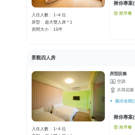
揪你專案(
附早餐
入住人數 :
1~4 位
床型 :
超大雙人床 * 1
房間大小 :
15坪
景觀四人房
房型設施
空調
共用花園
顯示全部(1
揪你專案(
附早餐
入住人數 :
1~4 位