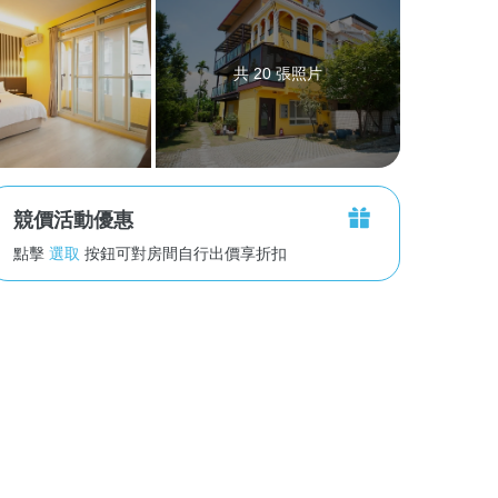
共 20 張照片
競價活動優惠
點擊
選取
按鈕可對房間自行出價享折扣