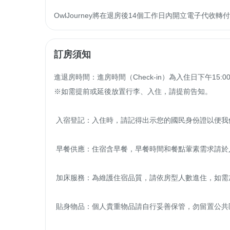
OwlJourney將在退房後14個工作日內開立電子代
訂房須知
進退房時間：進房時間（Check-in）為入住日下午15:00-晚
※如需提前或延後放置行李、入住，請提前告知。

 入宿登記：入住時，請記得出示您的國民身份證以便我們辦理登記；並結清住宿費用，以完成入住程序。

 早餐供應：住宿含早餐，早餐時間和餐點葷素需求請於入住時一併告知。

 加床服務：為維護住宿品質，請依房型人數進住，如需加人數或加床，請事先告知。

 貼身物品：個人貴重物品請自行妥善保管，勿留置公共區域，如有遺失，恕不負責，敬請見諒。
