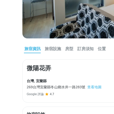
旅宿資訊
旅宿設施
房型
訂房須知
位置
微陽花弄
台灣
,
宜蘭縣
269台灣宜蘭縣冬山鄉水井一路283號
查看地圖
Google 評論
4.7