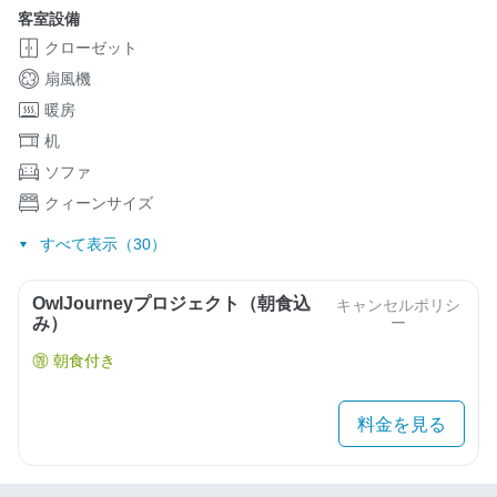
客室設備
クローゼット
扇風機
暖房
机
ソファ
クィーンサイズ
すべて表示（30）
OwlJourneyプロジェクト（朝食込
キャンセルポリシ
み）
ー
朝食付き
料金を見る