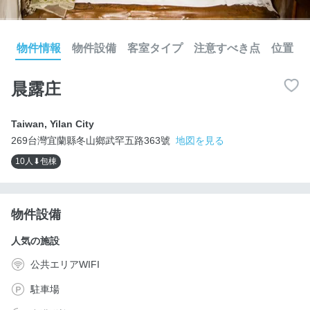
物件情報
物件設備
客室タイプ
注意すべき点
位置
晨露庄
Taiwan
,
Yilan City
269台灣宜蘭縣冬山鄉武罕五路363號
地図を見る
10人⬇包棟
物件設備
人気の施設
公共エリアWIFI
駐車場