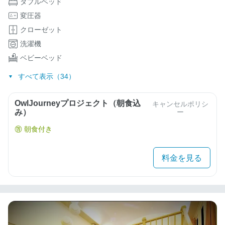
ダブルベッド
変圧器
クローゼット
洗濯機
ベビーベッド
すべて表示（34）
OwlJourneyプロジェクト（朝食込
キャンセルポリシ
み）
ー
朝食付き
料金を見る