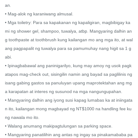
an.

• Mag-alok ng karaniwang almusal.

• Mga toiletry: Para sa kapakanan ng kapaligiran, magbibigay ka
mi ng shower gel, shampoo, tuwalya, atbp. Mangyaring dalhin an
g toothpaste at toothbrush kung kailangan mo ang mga ito, at wal
ang pagpapalit ng tuwalya para sa pamumuhay nang higit sa 1 g
abi.

• Ipinagbabawal ang paninigarilyo, kung may amoy ng usok pagk
atapos mag-check out, sisingilin namin ang bayad sa paglilinis ng 
isang gabing gastos sa panuluyan upang maprotektahan ang mg
a karapatan at interes ng susunod na mga nangungupahan.

• Mangyaring dalhin ang iyong susi kapag lumabas ka at iniingata
n ito, kailangan mong magbayad ng NT$1000 na handling fee ku
ng nawala mo ito.

• Walang anumang makipagtulungan sa parking space.

• Mangyaring panatilihin ang antas ng ingay sa pinakamababa pa