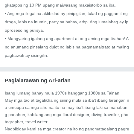
gkatapos ng 10 PM upang maiwasang makaistorbo sa iba.

• Ang mga ilegal na aktibidad ay pinipigilan, tulad ng paggamit ng 
droga, labis na inumin, party sa bahay, atbp. Ang lumalabag ay ip
oproseso ng pulisya.

• Mangyaring igalang ang apartment at ang aming mga tirahan! A
ng anumang pinsalang dulot ng labis na pagmamaltrato at maling 
paghawak ay sisingilin.
Paglalarawan ng Ari-arian
Isang lumang bahay mula 1970s hanggang 1980s sa Tainan

May mga tao at tagalikha ng sining mula sa iba't ibang larangan n
a umuupa sa mga silid na ito na may iba't ibang laki sa mahaban
g panahon, kabilang ang mga floral designer, diving traveller, pho
tographer, travel writer...

Nagbibigay kami sa mga creator na ito ng pangmatagalang pagre