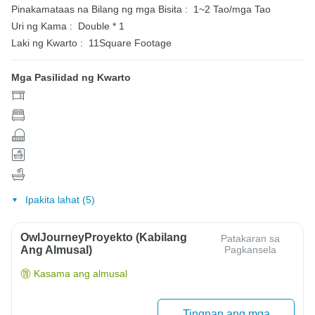
Pinakamataas na Bilang ng mga Bisita :
1~2 Tao/mga Tao
Uri ng Kama :
Double * 1
Laki ng Kwarto :
11Square Footage
Mga Pasilidad ng Kwarto
Ipakita lahat (5)
OwlJourneyProyekto (Kabilang
Patakaran sa
Ang Almusal)
Pagkansela
Kasama ang almusal
Tingnan ang mga