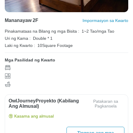
Mananayaw 2F
Impormasyon sa Kwarto
Pinakamataas na Bilang ng mga Bisita :
1~2 Tao/mga Tao
Uri ng Kama :
Double * 1
Laki ng Kwarto :
10Square Footage
Mga Pasilidad ng Kwarto
OwlJourneyProyekto (Kabilang
Patakaran sa
Ang Almusal)
Pagkansela
Kasama ang almusal