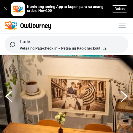
Kunin ang aming App at kupon para sa unang
Bukas
order: New100
Laile
Petsa ng Pag-check in ~ Petsa ng Pag-checkout
, 2