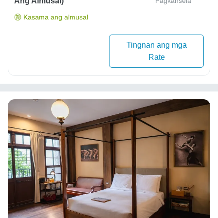
Ang Almusal)
Pagkansela
Kasama ang almusal
Tingnan ang mga
Rate