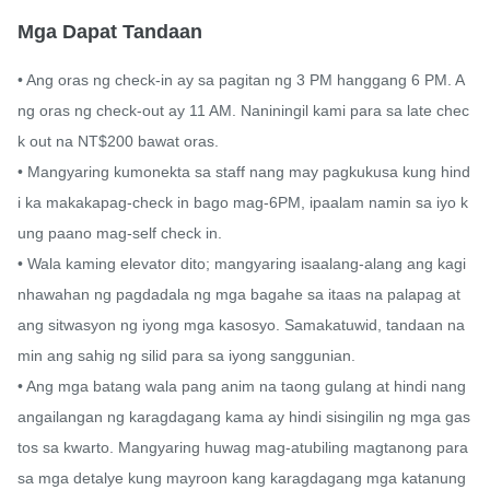
Mga Dapat Tandaan
• Ang oras ng check-in ay sa pagitan ng 3 PM hanggang 6 PM. A
ng oras ng check-out ay 11 AM. Naniningil kami para sa late chec
k out na NT$200 bawat oras.

• Mangyaring kumonekta sa staff nang may pagkukusa kung hind
i ka makakapag-check in bago mag-6PM, ipaalam namin sa iyo k
ung paano mag-self check in.

• Wala kaming elevator dito; mangyaring isaalang-alang ang kagi
nhawahan ng pagdadala ng mga bagahe sa itaas na palapag at 
ang sitwasyon ng iyong mga kasosyo. Samakatuwid, tandaan na
min ang sahig ng silid para sa iyong sanggunian.

• Ang mga batang wala pang anim na taong gulang at hindi nang
angailangan ng karagdagang kama ay hindi sisingilin ng mga gas
tos sa kwarto. Mangyaring huwag mag-atubiling magtanong para 
sa mga detalye kung mayroon kang karagdagang mga katanung