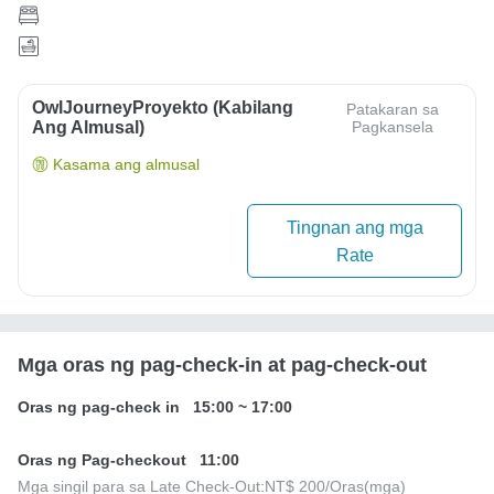
OwlJourneyProyekto (Kabilang
Patakaran sa
Ang Almusal)
Pagkansela
Kasama ang almusal
Tingnan ang mga
Rate
Mga oras ng pag-check-in at pag-check-out
Oras ng pag-check in
15:00
~
17:00
Oras ng Pag-checkout
11:00
Mga singil para sa Late Check-Out:
NT$ 200
/Oras(mga)