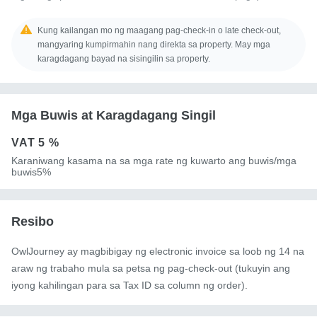
Kung kailangan mo ng maagang pag-check-in o late check-out,
mangyaring kumpirmahin nang direkta sa property. May mga
karagdagang bayad na sisingilin sa property.
Mga Buwis at Karagdagang Singil
VAT
5 %
Karaniwang kasama na sa mga rate ng kuwarto ang buwis/mga
buwis5%
Resibo
OwlJourney ay magbibigay ng electronic invoice sa loob ng 14 na
araw ng trabaho mula sa petsa ng pag-check-out (tukuyin ang
iyong kahilingan para sa Tax ID sa column ng order).