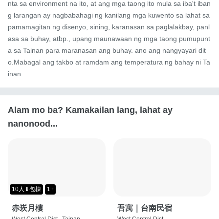
nta sa environment na ito, at ang mga taong ito mula sa iba't iban
g larangan ay nagbabahagi ng kanilang mga kuwento sa lahat sa 
pamamagitan ng disenyo, sining, karanasan sa paglalakbay, panl
asa sa buhay, atbp., upang maunawaan ng mga taong pumupunt
a sa Tainan para maranasan ang buhay. ano ang nangyayari dit
o.Mabagal ang takbo at ramdam ang temperatura ng bahay ni Ta
inan.
Alam mo ba? Kamakailan lang, lahat ay
nanonood...
10人⬇包棟
1+
赤崁月樓
吾寓｜台南民宿
West Central Dist., Tainan
West Central Dist.,