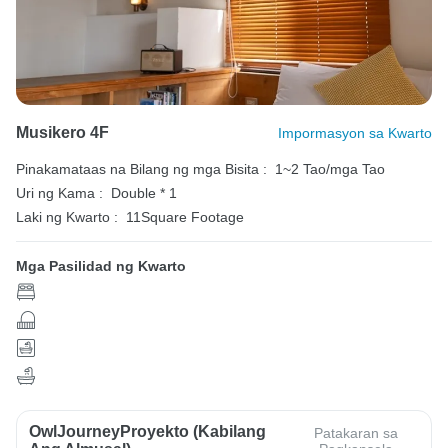
Musikero 4F
Impormasyon sa Kwarto
Pinakamataas na Bilang ng mga Bisita :
1~2 Tao/mga Tao
Uri ng Kama :
Double * 1
Laki ng Kwarto :
11Square Footage
Mga Pasilidad ng Kwarto
OwlJourneyProyekto (Kabilang
Patakaran sa