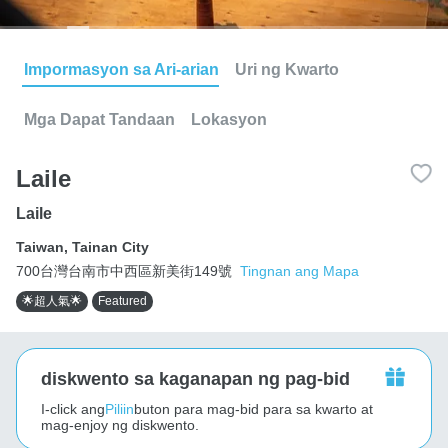
Impormasyon sa Ari-arian
Uri ng Kwarto
Mga Dapat Tandaan
Lokasyon
Laile
Laile
Taiwan
,
Tainan City
700台灣台南市中西區新美街149號
Tingnan ang Mapa
🌟超人氣🌟
Featured
diskwento sa kaganapan ng pag-bid
I-click ang
Piliin
buton para mag-bid para sa kwarto at
mag-enjoy ng diskwento.