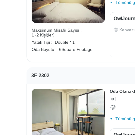
Tümünü gö
OwlJourne
Kahvaltı
Maksimum Misafir Sayısı :
1~2 Kişi(ler)
Yatak Tipi :
Double * 1
Oda Boyutu :
6Square Footage
3F-2302
Oda Olanakl
Tümünü gö
OwlJourne