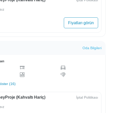
İptal Politikası
sız
Fiyatları görün
Oda Bilgileri
arı
ster (16)
yProje (Kahvaltı Hariç)
İptal Politikası
sız