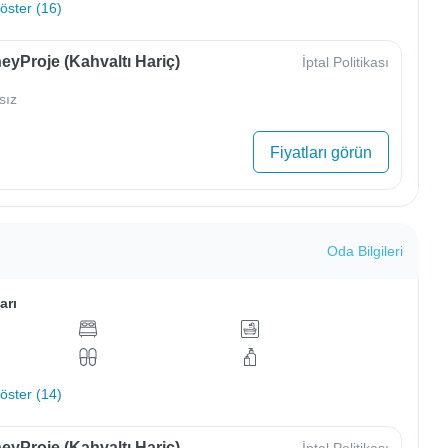
ster (16)
yProje (Kahvaltı Hariç)
İptal Politikası
sız
Fiyatları görün
Oda Bilgileri
arı
ster (14)
yProje (Kahvaltı Hariç)