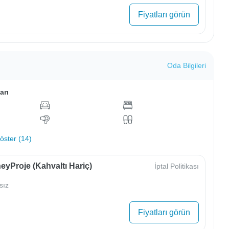
Fiyatları görün
Oda Bilgileri
arı
ster (14)
yProje (Kahvaltı Hariç)
İptal Politikası
sız
Fiyatları görün