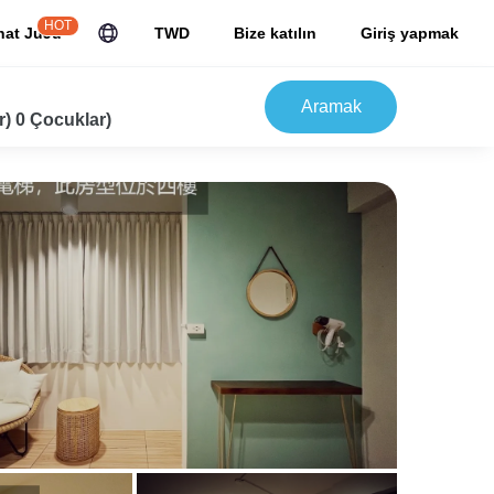
HOT
hat JuJu
TWD
Bize katılın
Giriş yapmak
Aramak
r) 0 Çocuklar)