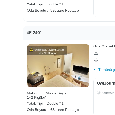
Yatak Tipi :
Double * 1
Oda Boyutu :
8Square Footage
4F-2401
Oda Olanakl
Tümünü gö
OwlJourne
Kahvaltı
Maksimum Misafir Sayısı :
1~2 Kişi(ler)
Yatak Tipi :
Double * 1
Oda Boyutu :
6Square Footage