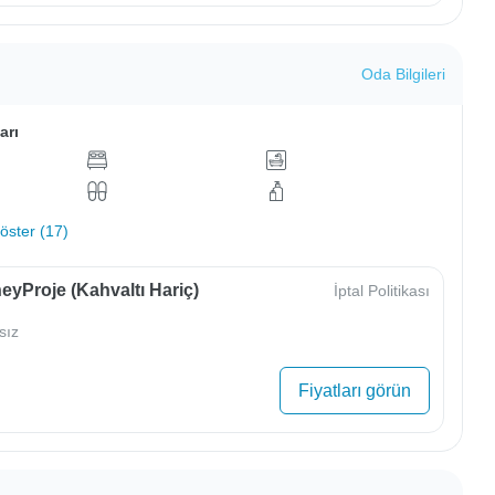
Oda Bilgileri
arı
ster (17)
yProje (Kahvaltı Hariç)
İptal Politikası
sız
Fiyatları görün