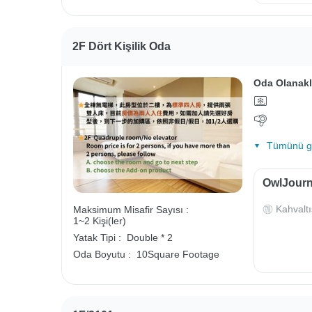
2F Dört Kişilik Oda
Oda Olanakl
Tümünü gö
OwlJourne
Kahvaltı
Maksimum Misafir Sayısı :
1~2 Kişi(ler)
Yatak Tipi :
Double * 2
Oda Boyutu :
10Square Footage