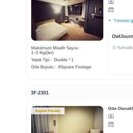
Tümünü gö
OwlJourne
Kahvaltı
Maksimum Misafir Sayısı :
1~2 Kişi(ler)
Yatak Tipi :
Double * 1
Oda Boyutu :
8Square Footage
3F-2301
Oda Olanakl