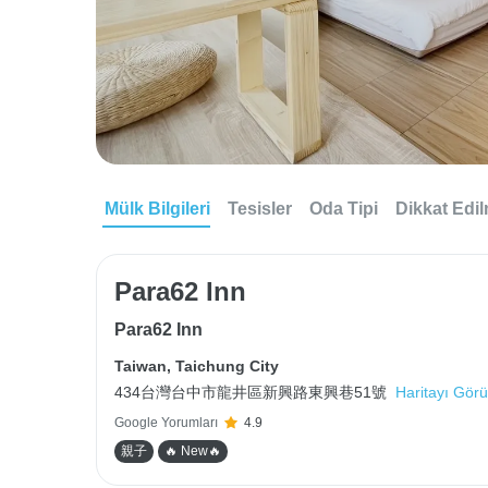
Mülk Bilgileri
Tesisler
Oda Tipi
Dikkat Edi
Para62 Inn
Para62 Inn
Taiwan
,
Taichung City
434台灣台中市龍井區新興路東興巷51號
Haritayı Görü
Google Yorumları
4.9
親子
🔥 New🔥