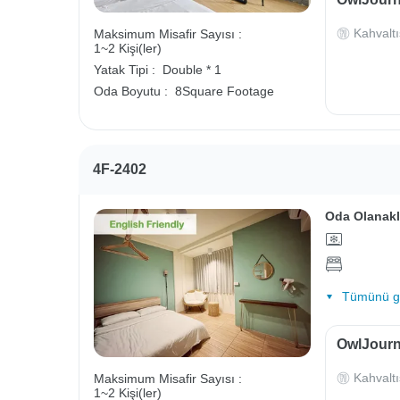
Kahvaltı
Maksimum Misafir Sayısı :
1~2 Kişi(ler)
Yatak Tipi :
Double * 1
Oda Boyutu :
8Square Footage
4F-2402
Oda Olanakl
Tümünü gö
OwlJourne
Kahvaltı
Maksimum Misafir Sayısı :
1~2 Kişi(ler)