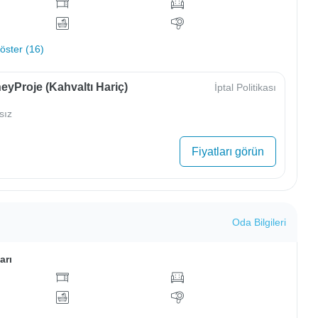
ster (16)
yProje (Kahvaltı Hariç)
İptal Politikası
sız
Fiyatları görün
Oda Bilgileri
arı