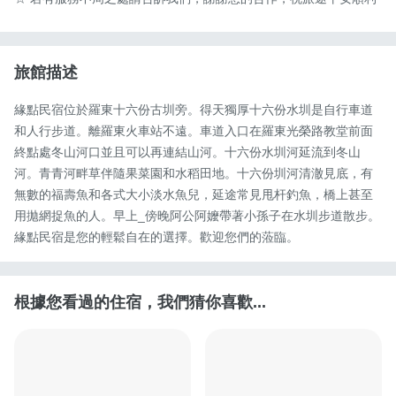
旅館描述
緣點民宿位於羅東十六份古圳旁。得天獨厚十六份水圳是自行車道
和人行步道。離羅東火車站不遠。車道入口在羅東光榮路教堂前面
終點處冬山河口並且可以再連結山河。十六份水圳河延流到冬山
河。青青河畔草伴隨果菜園和水稻田地。十六份圳河清澈見底，有
無數的福壽魚和各式大小淡水魚兒，延途常見甩杆釣魚，橋上甚至
用拋網捉魚的人。早上_傍晚阿公阿嬤帶著小孫子在水圳步道散步。
緣點民宿是您的輕鬆自在的選擇。歡迎您們的蒞臨。
根據您看過的住宿，我們猜你喜歡...