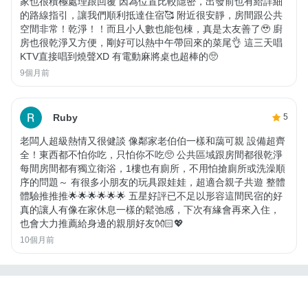
家也很積極處理跟回覆 因為位置比較隱密，出發前也有給詳細
的路線指引，讓我們順利抵達住宿🥰 附近很安靜，房間跟公共
空間非常！乾淨！！而且小人數也能包棟，真是太友善了🥹 廚
房也很乾淨又方便，剛好可以熱中午帶回來的菜尾👌 這三天唱
KTV直接唱到燒聲XD 有電動麻將桌也超棒的🥺
9個月前
Ruby
5
老闆人超級熱情又很健談 像鄰家老伯伯一樣和藹可親 設備超齊
全！東西都不怕你吃，只怕你不吃🥺 公共區域跟房間都很乾淨
每間房間都有獨立衛浴，1樓也有廁所，不用怕搶廁所或洗澡順
序的問題～ 有很多小朋友的玩具跟娃娃，超適合親子共遊 整體
體驗推推推🌟🌟🌟🌟🌟🌟 五星好評已不足以形容這間民宿的好
真的讓人有像在家休息一樣的鬆弛感，下次有緣會再來入住，
也會大力推薦給身邊的親朋好友👐🏻💖
10個月前