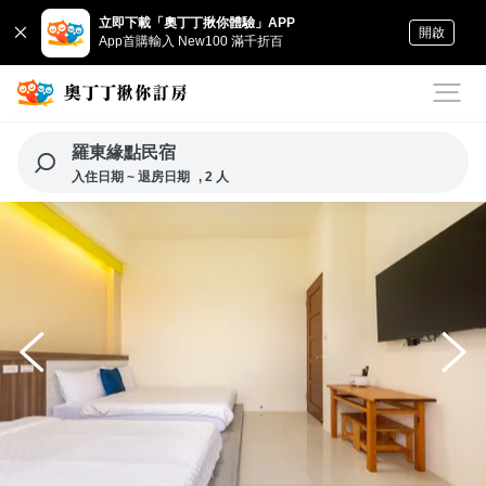
立即下載「奧丁丁揪你體驗」APP
開啟
App首購輸入 New100 滿千折百
羅東緣點民宿
入住日期 ~ 退房日期
, 2 人