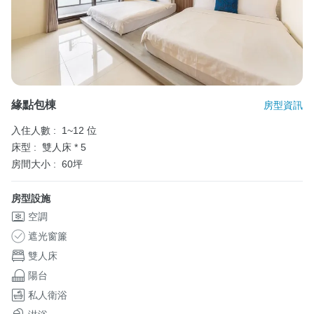
緣點包棟
房型資訊
入住人數 :
1~12 位
床型 :
雙人床 * 5
房間大小 :
60坪
房型設施
空調
遮光窗簾
雙人床
陽台
私人衛浴