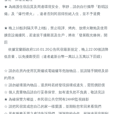
★ 為維護住宿品質及周邊環境安全、寧靜，請勿自行攜帶『歡唱設
備』及『爆竹煙火』，違者否則民宿得拒絕入住，並不予退費

★ 晚上10點到隔天早上8點，禁止喧譁、烤肉、放煙火鞭炮及使用
擴音設備擾民，若違規干擾鄰居及住戶，將依「發展觀光條例」開
罰

    依據宜蘭縣政府110.01.20公告民宿最新規定，晚上22:00後請降
低音量，以免擾鄰受罰（違者處新台幣一萬以上五萬以下罰鍰）

☆ 請勿在房內使用瓦斯爐或電磁爐等危險物品，並請隨手關燈及節
約用水

☆ 請勿破壞屋內物品，退房時若經發現損壞或遺失，需照價賠償

☆ 個人貴重物品請自行妥善保管、如有遺失恕不負責，敬請見諒

★ 為確保雙方權益，本民宿公共空間有24HR監視錄影

☆ 請把民宿當成您自己的家一樣愛護，並期盼您常回來看我們

☆ 若有服務不周之處請告訴我們，謝謝您的合作，祝旅途平安順利