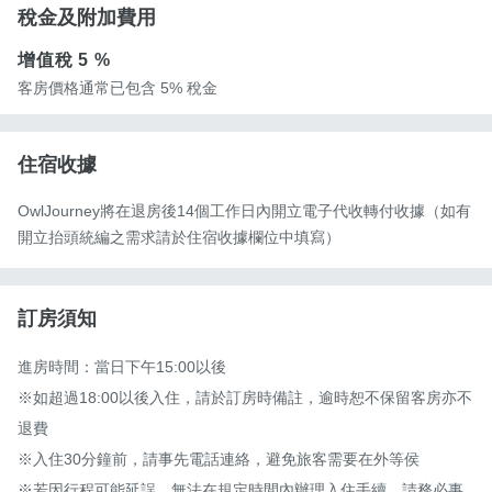
稅金及附加費用
增值稅
5 %
客房價格通常已包含 5% 稅金
住宿收據
OwlJourney將在退房後14個工作日內開立電子代收轉付收據（如有
開立抬頭統編之需求請於住宿收據欄位中填寫）
訂房須知
進房時間：當日下午15:00以後

※如超過18:00以後入住，請於訂房時備註，逾時恕不保留客房亦不
退費

※入住30分鐘前，請事先電話連絡，避免旅客需要在外等侯

※若因行程可能延誤，無法在規定時間內辦理入住手續，請務必事