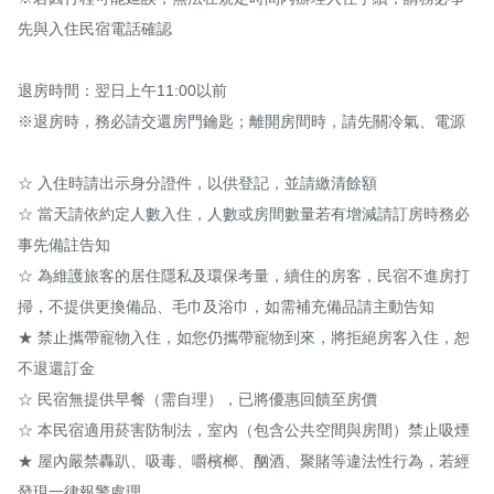
先與入住民宿電話確認

退房時間：翌日上午11:00以前

※退房時，務必請交還房門鑰匙；離開房間時，請先關冷氣、電源

☆ 入住時請出示身分證件，以供登記，並請繳清餘額

☆ 當天請依約定人數入住，人數或房間數量若有增減請訂房時務必
事先備註告知

☆ 為維護旅客的居住隱私及環保考量，續住的房客，民宿不進房打
掃，不提供更換備品、毛巾及浴巾，如需補充備品請主動告知

★ 禁止攜帶寵物入住，如您仍攜帶寵物到來，將拒絕房客入住，恕
不退還訂金

☆ 民宿無提供早餐（需自理），已將優惠回饋至房價

☆ 本民宿適用菸害防制法，室內（包含公共空間與房間）禁止吸煙

★ 屋內嚴禁轟趴、吸毒、嚼檳榔、酗酒、聚賭等違法性行為，若經
發現一律報警處理
