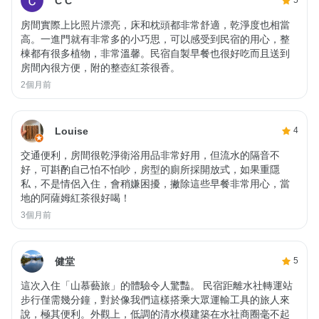
C C
5
房間實際上比照片漂亮，床和枕頭都非常舒適，乾淨度也相當
高。一進門就有非常多的小巧思，可以感受到民宿的用心，整
棟都有很多植物，非常溫馨。民宿自製早餐也很好吃而且送到
房間內很方便，附的整壺紅茶很香。
2個月前
Louise
4
交通便利，房間很乾淨衛浴用品非常好用，但流水的隔音不
好，可斟酌自己怕不怕吵，房型的廁所採開放式，如果重隱
私，不是情侶入住，會稍嫌困擾，撇除這些早餐非常用心，當
地的阿薩姆紅茶很好喝！
3個月前
健堂
5
這次入住「山慕藝旅」的體驗令人驚豔。 民宿距離水社轉運站
步行僅需幾分鐘，對於像我們這樣搭乘大眾運輸工具的旅人來
說，極其便利。 ​外觀上，低調的清水模建築在水社商圈毫不起