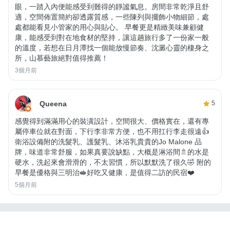
眼，一踏入內便能感受到難得的靜謐氣息。房間非常乾淨且舒
適，空間佈置簡約卻透露質感，一些陳列與擺飾小物細節，處
處都能看見小管家的用心與貼心。 早餐更是精緻美味兼顧健
康，能感受到對在地食材的堅持，讓這趟旅行多了一份家一般
的溫度，若想在日月潭找一個能放慢節奏、沈澱心靈的棲身之
所，山慕藝旅絕對值得推薦！
3個月前
Queena
5
感覺得到滿滿用心的裝潢設計，空間很大、價格實在，還有專
屬停車位就在對面，下行李非常方便，也不用扛行李走很遠👍
衛浴設備附的洗髮乳、護髮乳、沐浴乳貴貴的Jo Malone 品
牌，味道非常舒服，如果真要說缺點，大概是淋浴間🚿的水是
硬水，洗起來會滑滑的，不太習慣，所以默默洗了很久🤣 附的
早餐是優格與三明治🥪好吃又健康，是值得二訪的民宿❤️
5個月前