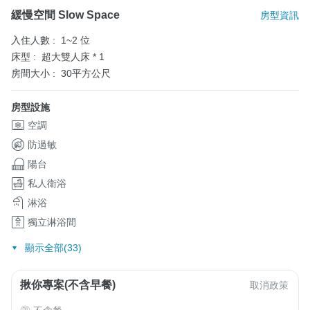
緩慢空間 Slow Space
房型資訊
入住人數 :
1~2 位
床型 :
超大雙人床 * 1
房間大小 :
30平方公尺
房型設施
空調
防過敏
陽台
私人衛浴
淋浴
獨立淋浴間
顯示全部(33)
揪你專案(不含早餐)
取消政策