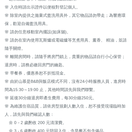
🌸 入住時請出示證件以便核對登記個人。

🌸 除室內提供之拋棄式盥洗用具外，其它物品請勿帶走；為響應環
保，歡迎自備盥洗用具。

🌸 請勿任意移動室內擺設(如床舖)。

🌸 請勿在室內使用瓦斯爐或電磁爐等烹煮用具、薰香、 精油，並請
隨手關燈。

🌸 離開房間時，請隨手將房門鎖上，貴重的物品請自行小心保管；
退房時，請務必繳回房門的鑰匙。

🌸 早餐券，優惠券恕不折抵現金。

🌸 由於山慕是B&B與飯店模式不同，沒有24小時服務人員，進房時
間為15:30～19:00 止，其他時間請先與我們聯繫。

🌸 延後30分鐘退房即產生費用，每30分鐘250元。

🌸 為維護住宿品質，請依房型規劃人數入住，恕不接受現場臨時加
人，請先與我們確認人數：

　🌼 0－2 歲酌收 200 元清潔費。

　🌼 3 - 6 歲酌收 400 元陪同入住，含早餐不包含備品。
