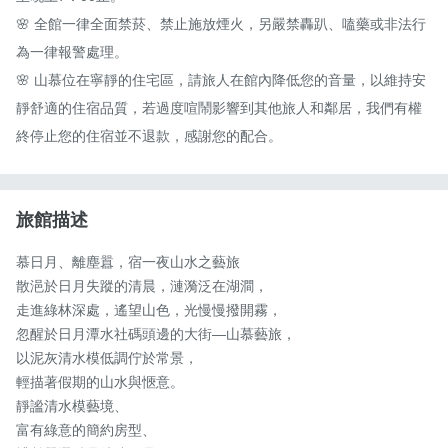
🌸 全館一律全面禁菸、禁止施放煙火，另嚴禁轟趴、嗑藥或非法行
為一律報警處理。

🌸 山慕位在寧靜的住宅區，請旅人在館內降低您的音量，以維持安
靜舒適的住宿品質，若過度喧鬧影響到其他旅人和鄰居，我們有權
終停止您的住宿並不退款，感謝您的配合。
旅館描述
慕日月、離塵囂，宿一夜山水之藝旅

散浥於日月失蹤的清晨，漣漪泛在湖澗，

走進綠林深處，遙望山色，光慢慢撥開霧，

忽醒於日月潭水社碼頭邊的大街—山慕藝旅，

以泥灰清水模低調佇於常景，

輕描著假期的山水與愜意。

靜謐清水模藝境、

富有綠意的簡約房型、
