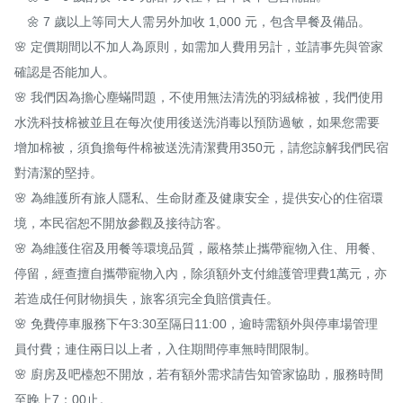
　🌼 7 歲以上等同大人需另外加收 1,000 元，包含早餐及備品。

🌸 定價期間以不加人為原則，如需加人費用另計，並請事先與管家
確認是否能加人。

🌸 我們因為擔心塵蟎問題，不使用無法清洗的羽絨棉被，我們使用
水洗科技棉被並且在每次使用後送洗消毒以預防過敏，如果您需要
增加棉被，須負擔每件棉被送洗清潔費用350元，請您諒解我們民宿
對清潔的堅持。

🌸 為維護所有旅人隱私、生命財產及健康安全，提供安心的住宿環
境，本民宿恕不開放參觀及接待訪客。

🌸 為維護住宿及用餐等環境品質，嚴格禁止攜帶寵物入住、用餐、
停留，經查擅自攜帶寵物入內，除須額外支付維護管理費1萬元，亦
若造成任何財物損失，旅客須完全負賠償責任。

🌸 免費停車服務下午3:30至隔日11:00，逾時需額外與停車場管理
員付費；連住兩日以上者，入住期間停車無時間限制。

🌸 廚房及吧檯恕不開放，若有額外需求請告知管家協助，服務時間
至晚上7：00止。
