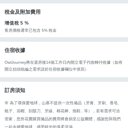
稅金及附加費用
增值稅
5 %
客房價格通常已包含 5% 稅金
住宿收據
OwlJourney將在退房後14個工作日內開立電子代收轉付收據（如有
開立抬頭統編之需求請於住宿收據欄位中填寫）
訂房須知
🌸 為了環保愛地球，山慕不提供一次性備品（牙膏、牙刷、香皂、
梳子、浴帽、刮鬍刀、牙線、棉花棒、拖鞋...等），若有需求可洽
管家，您所花費購買備品的費用將會捐至公益團體，感謝您與我們
一起永續愛地球，感受時光的溫柔流淌。
