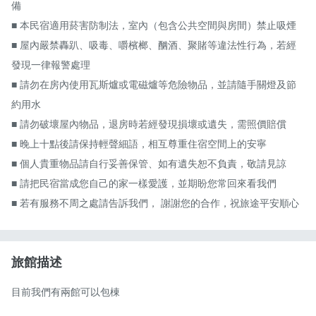
備

■ 本民宿適用菸害防制法，室內（包含公共空間與房間）禁止吸煙

■ 屋內嚴禁轟趴、吸毒、嚼檳榔、酗酒、聚賭等違法性行為，若經
發現一律報警處理

■ 請勿在房內使用瓦斯爐或電磁爐等危險物品，並請隨手關燈及節
約用水

■ 請勿破壞屋內物品，退房時若經發現損壞或遺失，需照價賠償

■ 晚上十點後請保持輕聲細語，相互尊重住宿空間上的安寧

■ 個人貴重物品請自行妥善保管、如有遺失恕不負責，敬請見諒

■ 請把民宿當成您自己的家一樣愛護，並期盼您常回來看我們

■ 若有服務不周之處請告訴我們， 謝謝您的合作，祝旅途平安順心
旅館描述
目前我們有兩館可以包棟
