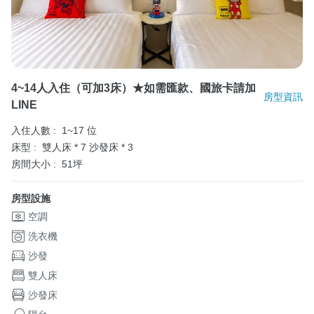
4~14人入住（可加3床）★如需匯款、國旅卡請加
房型資訊
LINE
入住人數 :
1~17 位
床型 :
雙人床 * 7
沙發床 * 3
房間大小 :
51坪
房型設施
空調
洗衣機
沙發
雙人床
沙發床