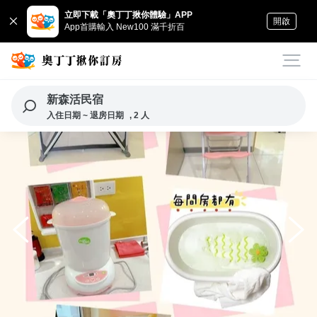
立即下載「奧丁丁揪你體驗」APP
開啟
App首購輸入 New100 滿千折百
新森活民宿
入住日期 ~ 退房日期
, 2 人