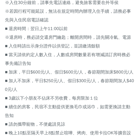
※入住30分鐘前，請事先電話連絡，避免旅客需要在外等侯

※若因行程可能延誤，無法在規定時間內辦理入住手續，請務必事
先與入住民宿電話確認

■ 退房時間：翌日上午11:00以前

※退房時，務必請交還房門鑰匙；離開房間時，請先關冷氣、電源

■ 入住時請出示身分證件以供登記，並請繳清餘額

■ 當天請依約定人數入住，人數或房間數量若有增減請訂房時務必
事先備註告知

■ 加床，平日$600元/人、假日$600元/人，春節期間加床$800元/人

■ 加人不加床，平日$250元/人、假日$300元/人，春節期間加人$40
0元/人

■ 3歲以下小朋友不佔床不另收費，每房限加１位

■ 續住的房客，民宿不主動提供更換毛巾或浴巾，如需更換請主動
告知

■ 請勿攜帶寵物，不便處請見諒

■ 晚上10點至隔天早上8點禁止喧嘩、烤肉、使用卡拉OK等擴音設