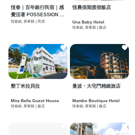
恆春｜百年銀行民宿｜感
恆農假期渡假飯店
覺活著 POSSESSION |
背包客棧 | 恆春必住特色
恆春鎮, 屏東縣
|
民宿
Una Baby Hotel
恆春鎮, 屏東縣
|
飯店
旅店 | HOSTEL |
墾丁米拉貝拉
曼波・大宅門精緻旅店
Mira Bella Guest House
Mambo Boutique Hotel
恆春鎮, 屏東縣
|
飯店
恆春鎮, 屏東縣
|
飯店