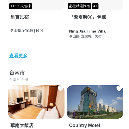
11~20人包棟
必住精選旅宿
4+
星賞民宿
『寗夏時光』包棟
冬山鄉, 宜蘭縣
|
民宿
Ning Xia Time Villa
冬山鄉, 宜蘭縣
|
民宿
查看更多
台南市
台南市, 台灣
華南大飯店
Country Motel