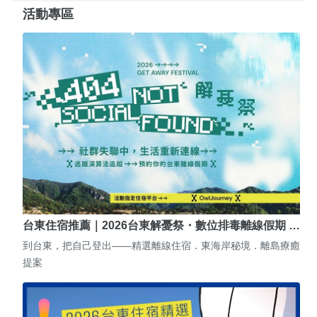
活動專區
台東住宿推薦｜2026台東解憂祭・數位排毒離線假期 …
到台東，把自己登出——精選離線住宿．東海岸秘境．離島療癒
提案