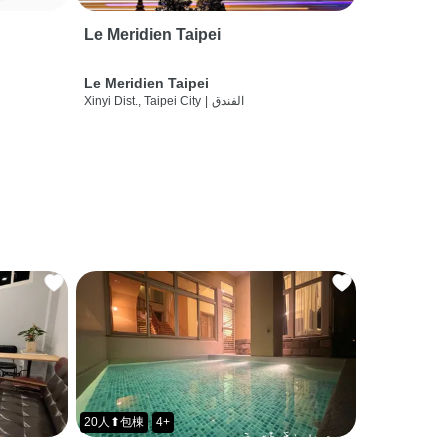
Le Meridien Taipei
Le Meridien Taipei
الفندق
|
Xinyi Dist., Taipei City
20人⬆包棟
4+