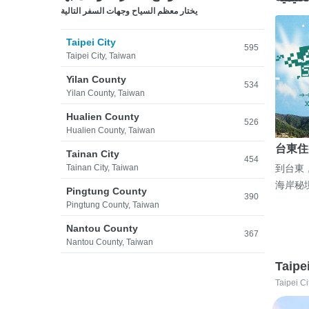
يختار معظم السياح وجهات السفر التالية
Taipei City
595
Taipei City, Taiwan
Yilan County
534
Yilan County, Taiwan
Hualien County
526
Hualien County, Taiwan
台東住
Tainan City
454
Tainan City, Taiwan
到台東
海岸秘
Pingtung County
390
Pingtung County, Taiwan
Nantou County
367
Nantou County, Taiwan
Taipe
Taipei Ci