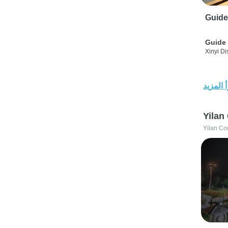
Guide
Guide 
Xinyi Dis
 المزيد
Yilan
Yilan Co