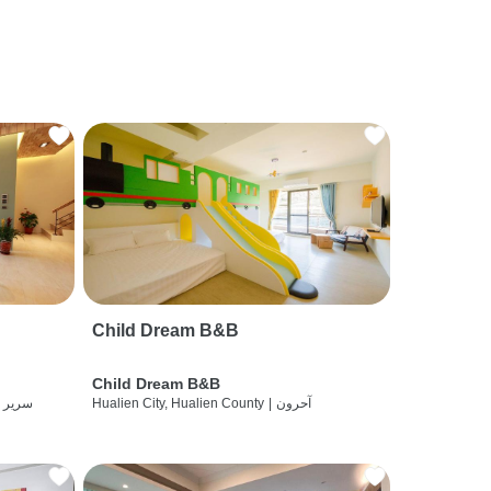
Child Dream B&B
Child Dream B&B
آحرون
|
Hualien City, Hualien County
سرير 