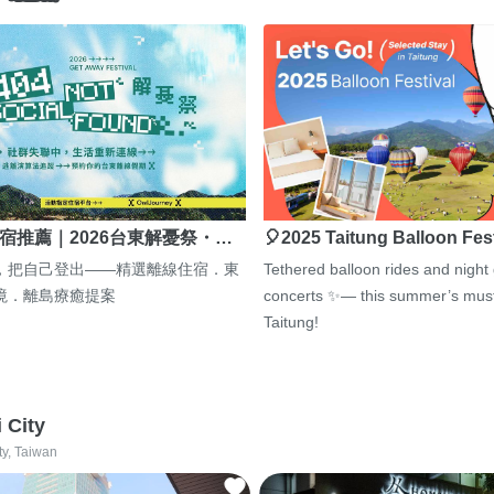
宿推薦｜2026台東解憂祭・…
🎈2025 Taitung Balloon Fes
，把自己登出——精選離線住宿．東
Tethered balloon rides and night
境．離島療癒提案
concerts ✨— this summer’s must
Taitung!
i City
ty, Taiwan