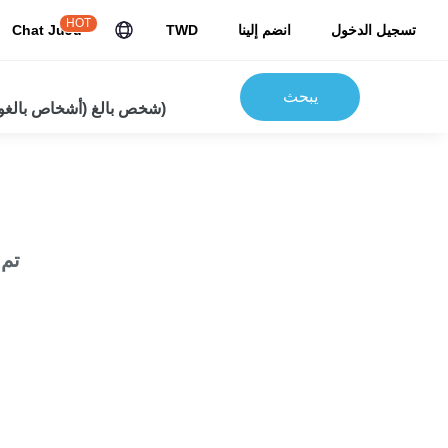
HOT
تسجيل الدخول
انضم إلينا
TWD
Chat JuJu
يبحث
2شخص بالغ (أشخاص بالغون) 0 أطفال)
تم