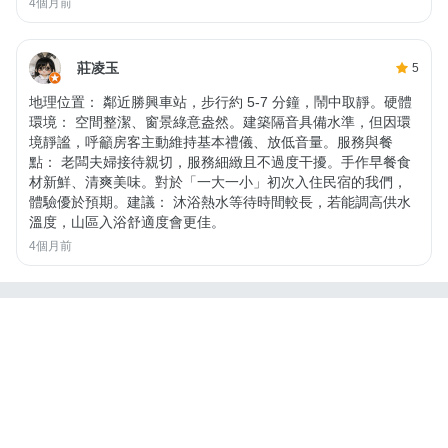
4個月前
莊凌玉
5
​地理位置： 鄰近勝興車站，步行約 5-7 分鐘，鬧中取靜。 ​硬體
環境： 空間整潔、窗景綠意盎然。建築隔音具備水準，但因環
境靜謐，呼籲房客主動維持基本禮儀、放低音量。 ​服務與餐
點： 老闆夫婦接待親切，服務細緻且不過度干擾。手作早餐食
材新鮮、清爽美味。對於「一大一小」初次入住民宿的我們，
體驗優於預期。 ​建議： 沐浴熱水等待時間較長，若能調高供水
溫度，山區入浴舒適度會更佳。
4個月前