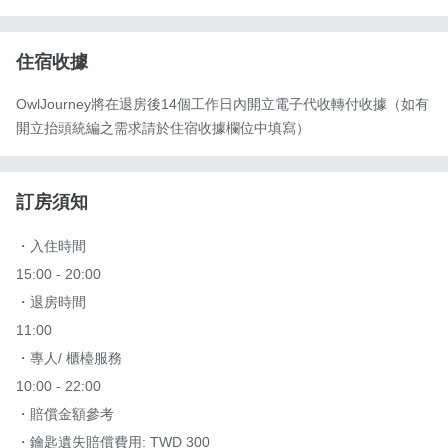
住宿收據
OwlJourney將在退房後14個工作日內開立電子代收轉付收據（如有
開立抬頭統編之需求請於住宿收據欄位中填寫）
訂房須知
・入住時間

15:00 - 20:00

・退房時間

11:00

・專人/ 櫃檯服務

10:00 - 22:00

・賠償金額參考

・鑰匙遺失賠償費用: TWD 300
