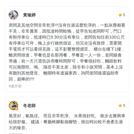
黃瑜婷
5
房間及其他空間非常乾淨!!!沒有住過這麼乾淨的，一點灰塵都看
不見，非常厲害，因抵達時間較晚，提早告知老闆即可，門口
有附停車位，抵達時已9:30分沒有車位，老闆告知往前100公尺
有停車位可停，晚上步行雖然很近，但完全沒有路燈，需要開
手電筒才可以看得見路，這不影響整體感官。 櫃台在樓下1樓，
離房間很進，早餐也是在那用餐，早餐是一人一份，老闆娘會
準備，前一天只需告訴用餐時間即可，早餐很好吃，麵跟飲料
可以無限吃、喝。 隔音不算太差，除非有小孩哭鬧，基本上沒
有聽到其他聲音。 離開時有遺漏東西，詢問老闆後還協助寄
回，超棒的!!!!
4個月前
冬老師
5
風景好，氣氛佳。 而且非常乾淨。 水果很好吃。 散步去勝興車
站很舒服。 建議：餐廳椅腳黏個腳墊，推拉時比較不會產生過
大的噪音。