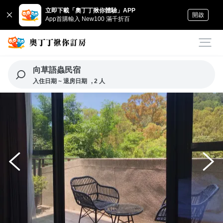
立即下載「奧丁丁揪你體驗」APP
開啟
App首購輸入 New100 滿千折百
向草語蟲民宿
入住日期 ~ 退房日期
, 2 人