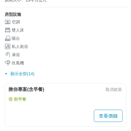
房間大小 :
19平方公尺
房型設施
空調
雙人床
陽台
私人衛浴
淋浴
吹風機
顯示全部(14)
揪你專案(含早餐)
取消政策
附早餐
查看價錢