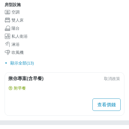
房型設施
空調
雙人床
陽台
私人衛浴
淋浴
吹風機
顯示全部(13)
揪你專案(含早餐)
取消政策
附早餐
查看價錢