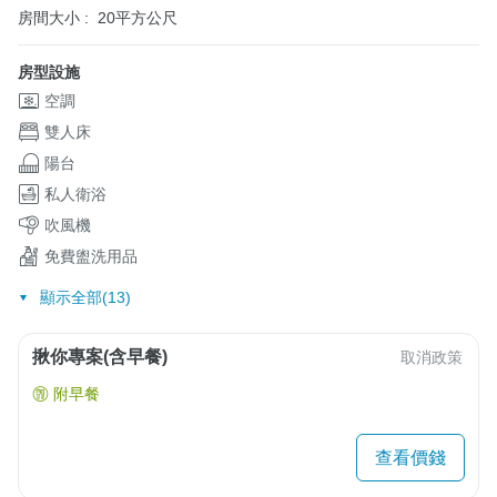
房間大小 :
20平方公尺
房型設施
空調
雙人床
陽台
私人衛浴
吹風機
免費盥洗用品
顯示全部(13)
揪你專案(含早餐)
取消政策
附早餐
查看價錢