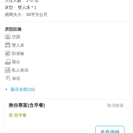
入住人數 :
1~2 位
床型 :
雙人床 * 1
房間大小 :
30平方公尺
房型設施
空調
雙人床
防過敏
陽台
私人衛浴
淋浴
顯示全部(15)
揪你專案(含早餐)
取消政策
附早餐
查看價錢