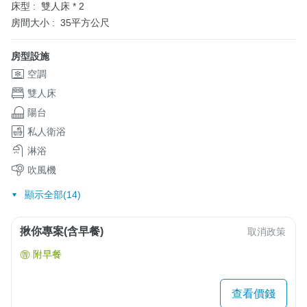
床型 :
雙人床 * 2
房間大小 :
35平方公尺
房型設施
空調
雙人床
陽台
私人衛浴
淋浴
吹風機
顯示全部(14)
揪你專案(含早餐)
取消政策
附早餐
查看價錢