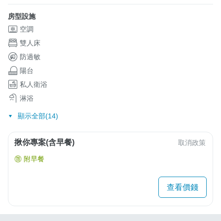
房型設施
空調
雙人床
防過敏
陽台
私人衛浴
淋浴
顯示全部(14)
揪你專案(含早餐)
取消政策
附早餐
查看價錢