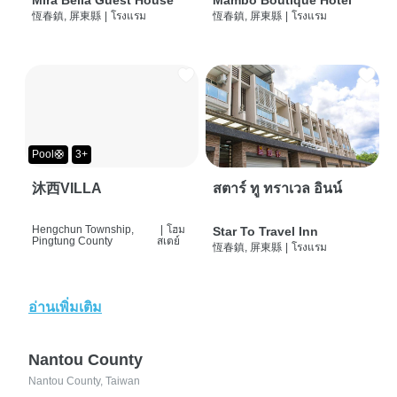
Mira Bella Guest House
Mambo Boutique Hotel
恆春鎮, 屏東縣
|
โรงแรม
恆春鎮, 屏東縣
|
โรงแรม
Pool🛟
3+
沐西VILLA
สตาร์ ทู ทราเวล อินน์
Hengchun Township,
|
โฮม
Star To Travel Inn
Pingtung County
สเตย์
恆春鎮, 屏東縣
|
โรงแรม
อ่านเพิ่มเติม
Nantou County
Nantou County, Taiwan