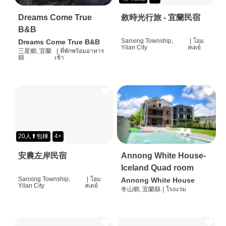
Dreams Come True
敘時光行旅 - 宜蘭民宿
B&B
Sanxing Township,
|
โฮม
Dreams Come True B&B
Yilan City
สเตย์
三星鄉, 宜蘭
|
ที่พักพร้อมอาหาร
縣
เช้า
20人⬆包棟
4+
安農左岸民宿
Annong White House-
Iceland Quad room
Sanxing Township,
|
โฮม
Annong White House
Yilan City
สเตย์
冬山鄉, 宜蘭縣
|
โรงแรม