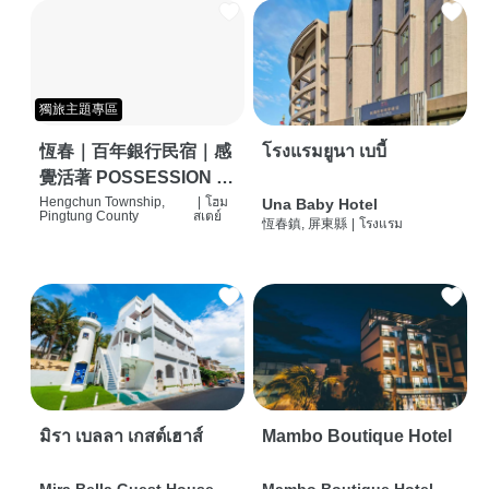
獨旅主題專區
恆春｜百年銀行民宿｜感
โรงแรมยูนา เบบี้
覺活著 POSSESSION |
背包客棧 | 恆春必住特色
Hengchun Township,
|
โฮม
Una Baby Hotel
Pingtung County
สเตย์
恆春鎮, 屏東縣
|
โรงแรม
旅店 | HOSTEL |
มิรา เบลลา เกสต์เฮาส์
Mambo Boutique Hotel