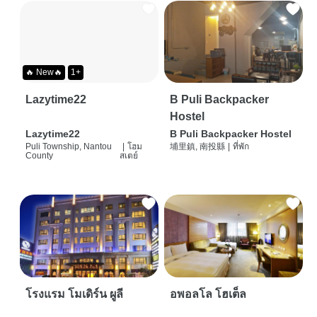
🔥 New🔥
1+
Lazytime22
B Puli Backpacker
Hostel
Lazytime22
B Puli Backpacker Hostel
Puli Township, Nantou
|
โฮม
埔里鎮, 南投縣
|
ที่พัก
County
สเตย์
โรงแรม โมเดิร์น ผูลี
อพอลโล โฮเต็ล