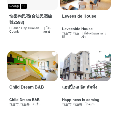
Pool🛟
1+
快樂狗民宿(合法民宿編
Leveeside House
號2598)
Hualien City, Hualien
|
โฮม
Leveeside House
County
สเตย์
花蓮市, 花蓮
|
ที่พักพร้อมอาหาร
縣
เช้า
Child Dream B&B
แฮปปี้เนส อิส คัมมิ่ง
Child Dream B&B
Happiness is coming
花蓮市, 花蓮縣
|
คนอื่น
花蓮市, 花蓮縣
|
โรงแรม