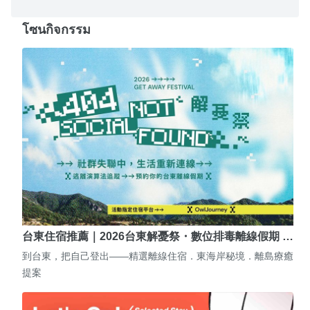
โซนกิจกรรม
台東住宿推薦｜2026台東解憂祭・數位排毒離線假期 …
到台東，把自己登出——精選離線住宿．東海岸秘境．離島療癒
提案