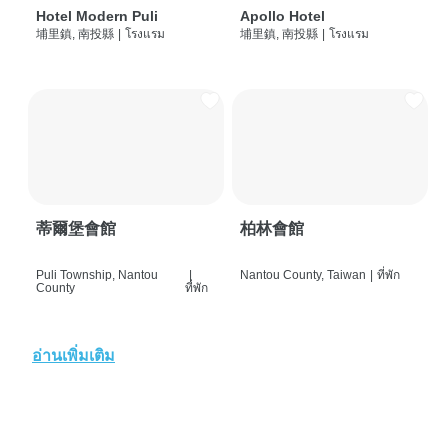
Hotel Modern Puli
Apollo Hotel
埔里鎮, 南投縣
|
โรงแรม
埔里鎮, 南投縣
|
โรงแรม
蒂爾堡會館
柏林會館
Puli Township, Nantou
|
Nantou County, Taiwan
|
ที่พัก
County
ที่พัก
อ่านเพิ่มเติม