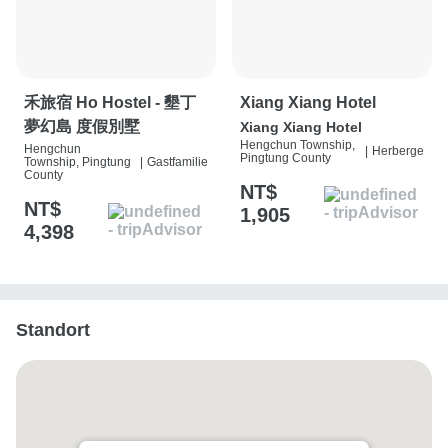
禾旅宿 Ho Hostel - 墾丁
Xiang Xiang Hotel
夢幻島 度假別墅
Xiang Xiang Hotel
Hengchun Township,
Hengchun
|
Herberge
Pingtung County
Township, Pingtung
|
Gastfamilie
County
NT$
NT$
1,905
4,398
Standort