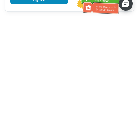
Hilfe des Kundendienstes
Rufen Sie uns an：
+886-2-6610-0183
(seniorenfreundlich)
Faxnummer：
+886-2-6610-0185
Sprechstunde：
Wochentage 10:00 ~ 18:30