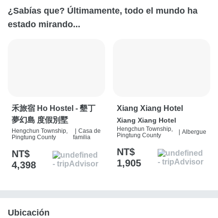
¿Sabías que? Últimamente, todo el mundo ha
estado mirando...
禾旅宿 Ho Hostel - 墾丁
Xiang Xiang Hotel
夢幻島 度假別墅
Xiang Xiang Hotel
Hengchun Township,
Hengchun Township,
|
Casa de
|
Albergue
Pingtung County
Pingtung County
familia
NT$
NT$
1,905
4,398
Ubicación