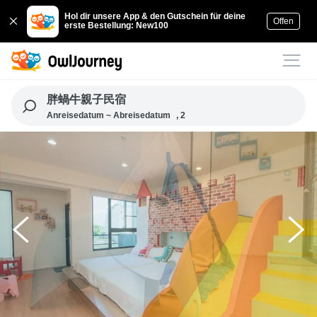
Hol dir unsere App & den Gutschein für deine
Offen
erste Bestellung: New100
胖蝸牛親子民宿
Anreisedatum ~ Abreisedatum
, 2