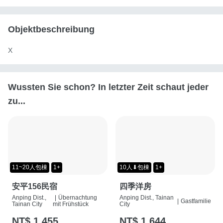
Objektbeschreibung
X
Wussten Sie schon? In letzter Zeit schaut jeder
zu...
11~20人包棟
1+
10人⬇包棟
1+
安平156民宿
四季洋房
Anping Dist.,
|
Übernachtung
Anping Dist., Tainan
|
Gastfamilie
Tainan City
mit Frühstück
City
NT$ 1,455
NT$ 1,644