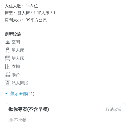
入住人數 :
1~3 位
床型 :
雙人床 * 1
單人床 * 1
房間大小 :
39平方公尺
房型設施
空調
單人床
雙人床
衣櫥
陽台
私人衛浴
顯示全部(21)
揪你專案(不含早餐)
取消政策
不含餐