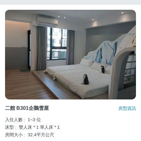
二館 B301企鵝雪屋
房型資訊
入住人數 :
1~3 位
床型 :
雙人床 * 1
單人床 * 1
房間大小 :
32.4平方公尺