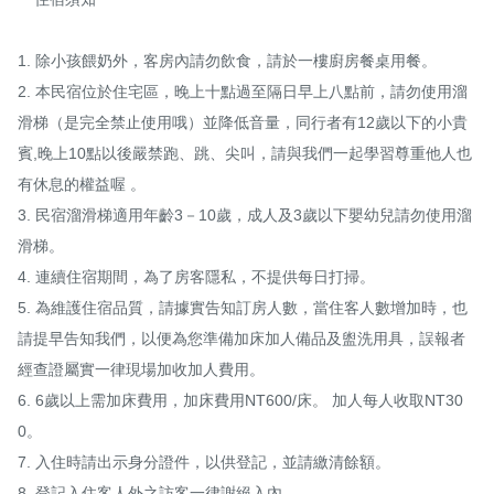
1. 除小孩餵奶外，客房內請勿飲食，請於一樓廚房餐桌用餐。

2. 本民宿位於住宅區，晚上十點過至隔日早上八點前，請勿使用溜
滑梯（是完全禁止使用哦）並降低音量，同行者有12歲以下的小貴
賓,晚上10點以後嚴禁跑、跳、尖叫，請與我們一起學習尊重他人也
有休息的權益喔 。

3. 民宿溜滑梯適用年齡3－10歲，成人及3歲以下嬰幼兒請勿使用溜
滑梯。

4. 連續住宿期間，為了房客隱私，不提供每日打掃。

5. 為維護住宿品質，請據實告知訂房人數，當住客人數增加時，也
請提早告知我們，以便為您準備加床加人備品及盥洗用具，誤報者
經查證屬實一律現場加收加人費用。

6. 6歲以上需加床費用，加床費用NT600/床。 加人每人收取NT30
0。

7. 入住時請出示身分證件，以供登記，並請繳清餘額。

8. 登記入住客人外之訪客一律謝絕入內。
