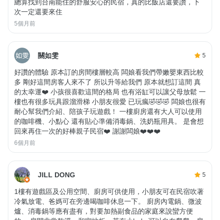
總算找到台南能住的舒服安心的民宿，真的比飯店還要讚，下
次一定還要來住
5個月前
關如雯
5
好讚的體驗 原本訂的房間樓層較高 闆娘看我們帶嫩嬰東西比較
多 剛好這間房客人來不了 所以升等給我們 原本就想訂這間 真
的太幸運❤️ 小孩很喜歡這間的格局 也有浴缸可以讓父母放鬆 一
樓也有很多玩具跟溜滑梯 小朋友很愛 已玩瘋🤣🤣🤣 闆娘也很有
耐心幫我們介紹、陪孩子玩遊戲！ 一樓廚房還有大人可以使用
的咖啡機、小點心 還有貼心準備消毒鍋、洗奶瓶用具。 是會想
回來再住一次的好棒親子民宿❤️ 謝謝闆娘❤️❤️❤️
6個月前
JILL DONG
5
1樓有遊戲區及公用空間、廚房可供使用，小朋友可在民宿吹著
冷氣放電、爸媽可在旁邊喝咖啡休息一下。 廚房內電鍋、微波
爐、消毒鍋等應有盡有，對要加熱副食品的家庭來說蠻方便