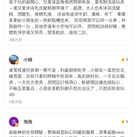
孩子玩的超開心。兒童澡盆每個房間都有放，還有附洗澡玩具
～連兒童沐浴乳洗髮精都準備了，超讚。大人也有沐浴洗髮
精、潤髮乳、身體乳液。 冰箱有提供牛奶、優格、布丁、養樂
多要給小朋友的～哄奶瓶機也有。 民宿裡面可以同一台車，外
面能停一台，其他旁邊有小空地可以停。 房間枕頭很好睡，整
體乾淨舒適又明亮，蠻喜歡的，值得二訪。
3個月前
小娟
5
連電視遙控器都一塵不染，到處都很乾淨，小朋友一直想住北
極雪屋，目前只看到胖蝸牛民宿有，真的很特別，一天住企鵝
房，一天住古堡房，房間設計很用心，軟硬體設備也很貼心，
不輸五星飯店，小朋友喜歡到都不想出去玩了，只想在民宿玩
XD
5個月前
泡泡
5
超級棒的住宿體驗，整個就是貼心到爆的服務，房東超級nice,