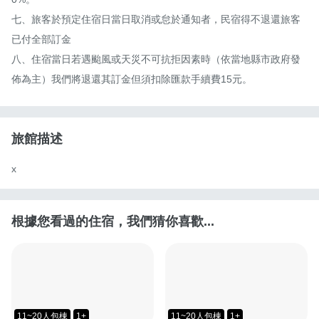
七、旅客於預定住宿日當日取消或怠於通知者，民宿得不退還旅客
已付全部訂金 

八、住宿當日若遇颱風或天災不可抗拒因素時（依當地縣市政府發
佈為主）我們將退還其訂金但須扣除匯款手續費15元。
旅館描述
x
根據您看過的住宿，我們猜你喜歡...
11~20人包棟
1+
11~20人包棟
1+