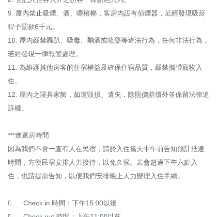
9. 屋內禁止吸煙、酒、嚼檳榔，客房內設有偵煙器，若經發現吸菸
得予罰款6千元。

10. 屋內嚴禁轟趴、吸毒、酗酒或嗑藥等違法行為，任何非法行為，
若經發現一律報警處理。

11. 為維護其他房客的住宿權益及確保住宿品質，嚴禁攜帶寵物入
住。

12. 屋內之寢具家飾，如遭毀損、遺失，除照價賠償外並保留法律追
訴權。

***進退房時間

因為我們不會一直有人在民宿，請於入住當天中午前告知預計抵達
時間，方便民宿安排人力接待，以免久候。若會超過下午六點入
住，也請提前告知，以便我們安排晚上人力辦理入住手續。

	Check in 時間：下午15:00以後

	Check out 時間：上午11:00以前
