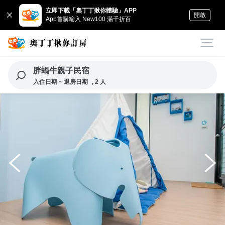
立即下載「奧丁丁揪你體驗」APP
開啟
App首購輸入 New100 滿千折百
胖蝸牛親子民宿
入住日期 ~ 退房日期
, 2 人