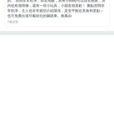
的。 房間非常乾淨，和室地板，若有小baby可以自在爬爬，房
內也有溜滑梯，還有一些小玩具，小朋友很喜歡！ 重點房間非
常乾淨，主人也非常親切介紹環境，及安平附近美食和景點～
也可免費出借可載幼兒的腳踏車。推薦👍
7個月前