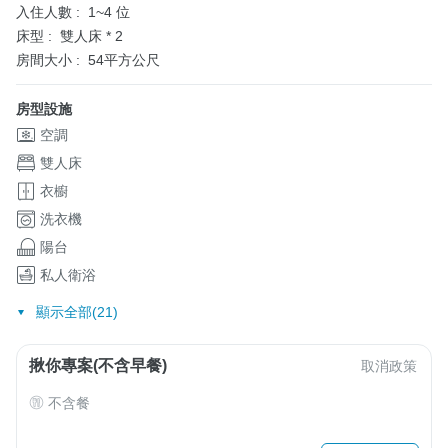
入住人數 :
1~4 位
床型 :
雙人床 * 2
房間大小 :
54平方公尺
房型設施
空調
雙人床
衣櫥
洗衣機
陽台
私人衛浴
顯示全部(21)
揪你專案(不含早餐)
取消政策
不含餐