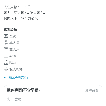
入住人數 :
1~3 位
床型 :
雙人床 * 1
單人床 * 1
房間大小 :
32平方公尺
房型設施
空調
單人床
雙人床
衣櫥
陽台
私人衛浴
顯示全部(21)
揪你專案(不含早餐)
取消政策
不含餐