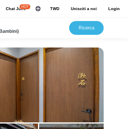
HOT
Chat JuJu
TWD
Unisciti a noi
Login
Ricerca
 Bambini)