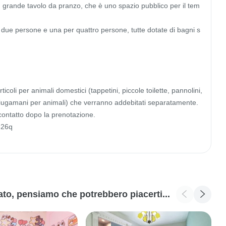
n grande tavolo da pranzo, che è uno spazio pubblico per il tem
r due persone e una per quattro persone, tutte dotate di bagni s
coli per animali domestici (tappetini, piccole toilette, pannolini, 
sciugamani per animali) che verranno addebitati separatamente.

contatto dopo la prenotazione.

26q

zato, pensiamo che potrebbero piacerti...