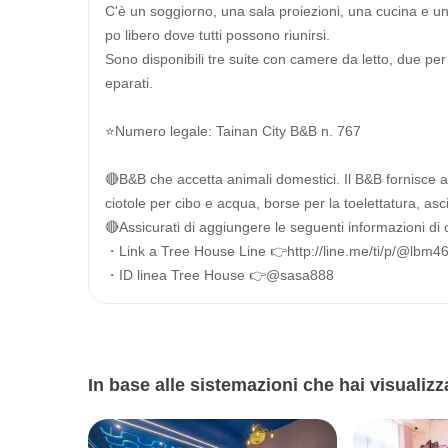
C'è un soggiorno, una sala proiezioni, una cucina e u
po libero dove tutti possono riunirsi.

Sono disponibili tre suite con camere da letto, due pe
eparati.

⭐Numero legale: Tainan City B&B n. 767

🔴B&B che accetta animali domestici. Il B&B fornisce arti
ciotole per cibo e acqua, borse per la toelettatura, a
🔴Assicurati di aggiungere le seguenti informazioni di 
・Link a Tree House Line 👉http://line.me/ti/p/@lbm46
・ID linea Tree House 👉@sasa888
In base alle sistemazioni che hai visualiz