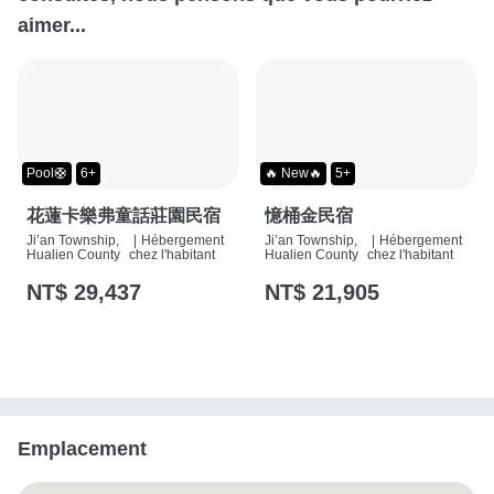
aimer...
Pool🛟
6+
🔥 New🔥
5+
花蓮卡樂弗童話莊園民宿
憶桶金民宿
Ji’an Township,
|
Hébergement
Ji’an Township,
|
Hébergement
Hualien County
chez l'habitant
Hualien County
chez l'habitant
NT$ 29,437
NT$ 21,905
Emplacement