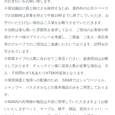
のお支払いをお願い致します。

※宿泊施設の質と静けさを維持するため、屋内外の公共スペース
での活動時は音量を抑えて午後10時までに終了していただき、お
守りいただけない場合はご入場をお断りさせていただきます。

※当館は落ち着いた雰囲気を追求しており、ご宿泊のお客様や民
宿オーナー様のプライバシーを考慮し、ご親族・ご友人・来訪者
等のグループでのご宿泊はご遠慮いただいております。訪問を許
可されています。

※部屋タイプの人数に合わせてご来店ください、超過宿泊はお断
りしております、チェックイン後に追加人数が必要な場合は、大
人・子供問わず1名あたりNT$800追加となります。

※環境保護と地球への配慮のため、当B&Bではシャワージェル、
シャンプー、バスタオルなどの基本備品のみをご用意しておりま
す。

※B&B内の共用物や備品は大切に管理していただきますようお願
いいたしますベッド、テーブル、椅子、雑誌、室内スリッパ、ヘ