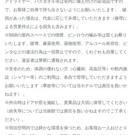
アドライヤー、バスタオル等は室内に備え付けの必需品ですの
で、お客様ご自身で持ち出さないようにお願いいたします。 . 破
損があった場合は、代金に応じて弁償していただきます（修理に
よる営業停止による損失も含みます）。

※B&Bの屋内スペースでの喫煙、ビンロウの噛み等は固くお断り
いたします。賭博、麻薬使用、薬物使用、アルコール依存症、ビ
ンタなどの違法行為は一切禁止ですので、くれぐれも自重してく
ださい、違反者は警察に通報されます。

※安全のため、体調の優れない方（心臓病、高血圧等）や館内施
設（シャワー等）のご利用は、各自で管理していただきますよう
お願いいたします（事故等については当ホテルでは責任を負いか
ねます） 。

※外出時はドアや窓を施錠し、貴重品は大切に保管してください
（紛失等については当旅館では責任を負いかねますのでご了承く
ださい）。

※宿泊空間内では静かな環境を保つため、お客様お一人おひとり