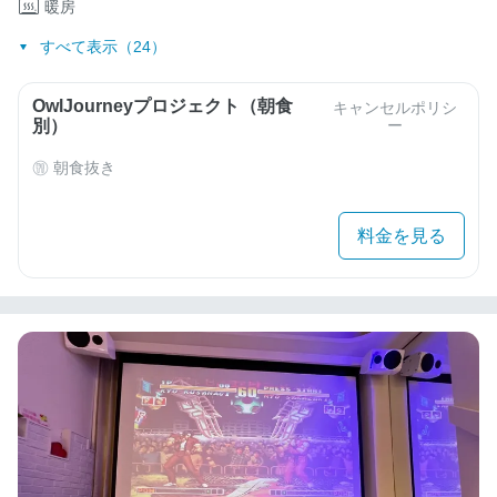
暖房
すべて表示（24）
OwlJourneyプロジェクト（朝食
キャンセルポリシ
別）
ー
朝食抜き
料金を見る