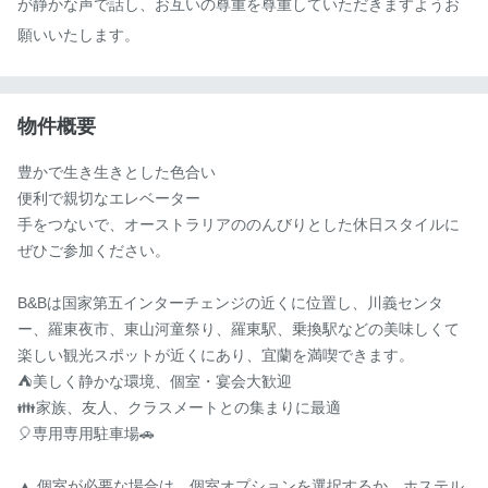
が静かな声で話し、お互いの尊重を尊重していただきますようお
願いいたします。
物件概要
豊かで生き生きとした色合い

便利で親切なエレベーター

手をつないで、オーストラリアののんびりとした休日スタイルに
ぜひご参加ください。

B&Bは国家第五インターチェンジの近くに位置し、川義センタ
ー、羅東夜市、東山河童祭り、羅東駅、乗換駅などの美味しくて
楽しい観光スポットが近くにあり、宜蘭を満喫できます。

⛺️美しく静かな環境、個室・宴会大歓迎

👪家族、友人、クラスメートとの集まりに最適

🎈専用専用駐車場🚗

▲ 個室が必要な場合は、個室オプションを選択するか、ホステル