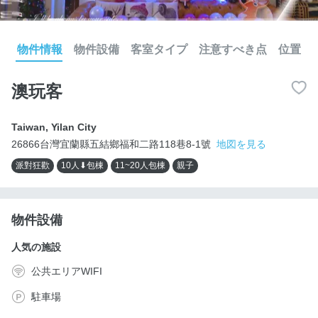
物件情報
物件設備
客室タイプ
注意すべき点
位置
澳玩客
Taiwan
,
Yilan City
26866台灣宜蘭縣五結鄉福和二路118巷8-1號
地図を見る
派對狂歡
10人⬇包棟
11~20人包棟
親子
物件設備
人気の施設
公共エリアWIFI
駐車場