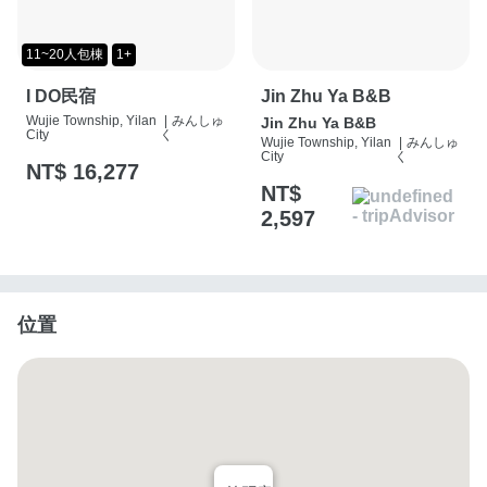
11~20人包棟
1+
I DO民宿
Jin Zhu Ya B&B
Wujie Township, Yilan
|
みんしゅ
Jin Zhu Ya B&B
City
く
Wujie Township, Yilan
|
みんしゅ
City
く
NT$ 16,277
NT$
2,597
位置