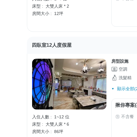
床型 :
大雙人床 * 2
房間大小 :
12坪
四臥室12人度假屋
房型設施
空調
洗髮精
顯示全部(2
揪你專案(
不含餐
入住人數 :
1~12 位
床型 :
大雙人床 * 6
房間大小 :
86坪