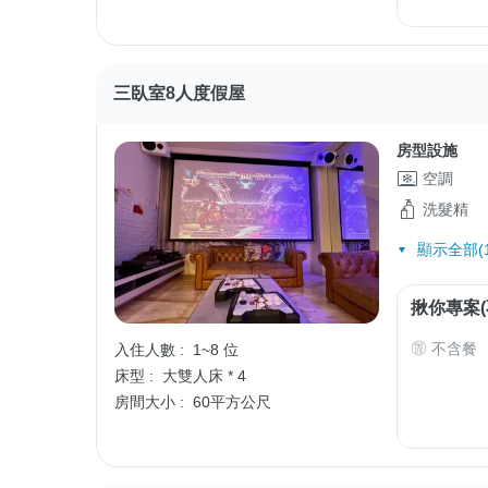
三臥室8人度假屋
房型設施
空調
洗髮精
顯示全部(1
揪你專案(
不含餐
入住人數 :
1~8 位
床型 :
大雙人床 * 4
房間大小 :
60平方公尺