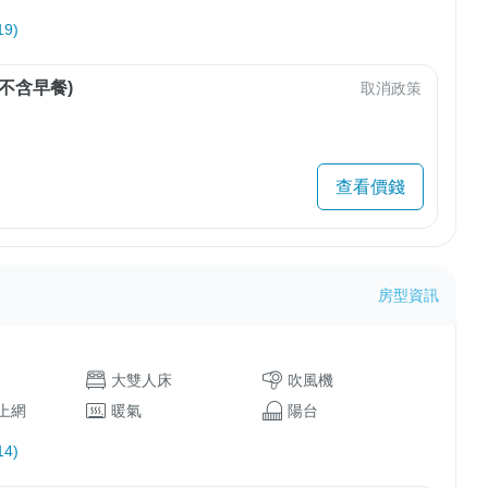
9)
不含早餐)
取消政策
查看價錢
房型資訊
大雙人床
吹風機
上網
暖氣
陽台
4)