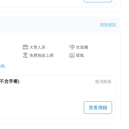
房型資訊
大雙人床
吹風機
免費無線上網
暖氣
8)
不含早餐)
取消政策
查看價錢