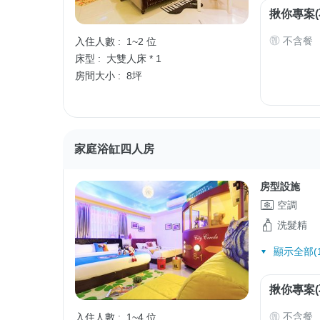
揪你專案(
不含餐
入住人數 :
1~2 位
床型 :
大雙人床 * 1
房間大小 :
8坪
家庭浴缸四人房
房型設施
空調
洗髮精
顯示全部(1
揪你專案(
不含餐
入住人數 :
1~4 位