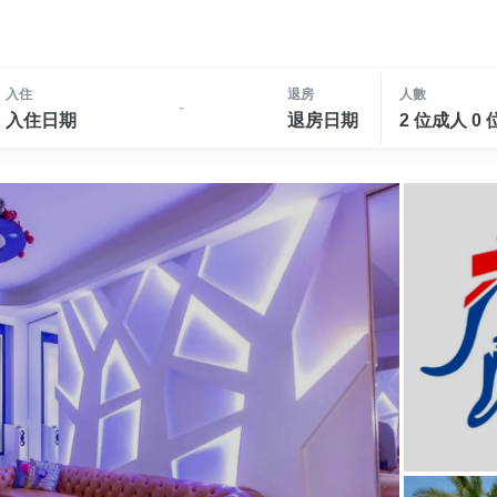
入住
退房
人數
-
入住日期
退房日期
2 位成人 0