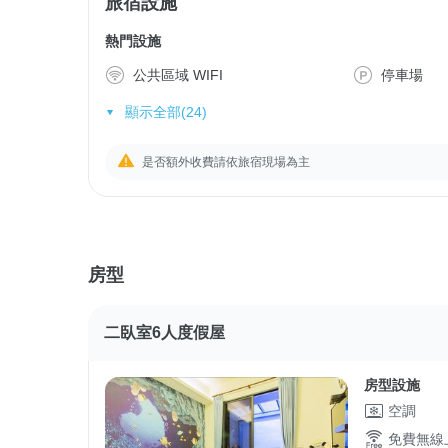
旅宿設施
熱門設施
公共區域 WIFI
停車場
顯示全部(24)
是否額外收費請依旅宿現場為主
房型
二臥室6人度假屋
房型設施
空調
免費無線