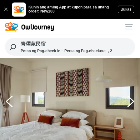
Kunin ang aming App at kupon para sa unang
Bukas
order: New100
青曜苑民宿
Petsa ng Pag-check in ~ Petsa ng Pag-checkout
, 2