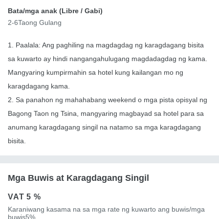
Bata/mga anak (
Libre
/ Gabi)
2-6Taong Gulang
1. Paalala: Ang paghiling na magdagdag ng karagdagang bisita
sa kuwarto ay hindi nangangahulugang magdadagdag ng kama.
Mangyaring kumpirmahin sa hotel kung kailangan mo ng
karagdagang kama.
2. Sa panahon ng mahahabang weekend o mga pista opisyal ng
Bagong Taon ng Tsina, mangyaring magbayad sa hotel para sa
anumang karagdagang singil na natamo sa mga karagdagang
bisita.
Mga Buwis at Karagdagang Singil
VAT
5 %
Karaniwang kasama na sa mga rate ng kuwarto ang buwis/mga
buwis5%