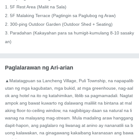
1. 5F Rest Area (Maliit na Sala)

2. 5F Malaking Terrace (Pagtingin sa Paglubog ng Araw)

2. 300-ping Outdoor Garden (Outdoor Shed + Seating)

3. Paradahan (Kakayahan para sa humigit-kumulang 8-10 sasaky
an)
Paglalarawan ng Ari-arian
▲Matatagpuan sa Lancheng Village, Puli Township, na napapalib
utan ng mga kagubatan, mga bukid, at mga greenhouse, nag-aal
ok ang hotel na ito ng katahimikan, liblib sa pagmamadali. Nagtat
ampok ang bawat kuwarto ng dalawang maliliit na bintana at mal
aking floor-to-ceiling window, na nagbibigay-daan sa natural na li
wanag na malayang mag-stream. Mula madaling araw hanggang 
dapit-hapon, ang paglalaro ng liwanag at anino ay nananatili sa b
uong kalawakan, na ginagawang kakaibang karanasan ang bawa