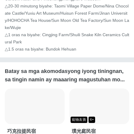
△20-30 minutong biyahe: Taomi Village Paper Dome/Nina Chocol
ate Castle/Yuxiu Art Museum/Huisun Forest Farm/Jinan Universit
y/HOHOCHA Tea House/Sun Moon Old Tea Factory/Sun Moon La
ke/Wujie

△1 oras na biyahe: Cingjing Farm/Shuili Snake Kiln Ceramics Cult
ural Park

△1.5 oras na biyahe: Bundok Hehuan
Batay sa mga akomodasyong iyong tiningnan,
sa tingin namin ay maaaring magustuhan mo...
寵物友善
4+
巧克拉提民宿
璞光庭民宿