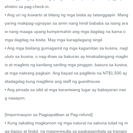
ehistro sa pag-check-in.

• Ang uri ng kuwarto at bilang ng mga bisita ay tatanggapin. Mang
yaring makipag-ugnayan sa amin nang hindi bababa sa isang ara
w nang maaga upang kumpirmahin ang mga dagdag na kama o 
mga dagdag na bisita. May mga karagdagang singil.

• Ang mga bisitang gumagamit ng mga kagamitan sa kusina, nagl
uluto sa kusina, o nag-iihaw sa bakuran ay kinakailangang maglin
is at maglinis ng kanilang sariling mga pinggan, basura sa kusina, 
at mga natirang pagkain. Ang bayad sa paglilinis na NT$1,500 ay 
idadagdag kung maglilinis ang staff ng guesthouse.

• Ang pinsala sa silid at mga karaniwang lugar ay babayaran nan
g naaayon.

[Impormasyon sa Pagpapaliban at Pag-refund]

• Kung sakaling magkaroon ng mga natural na sakuna tulad ng m
ga bagyo at lindol, na magreresulta sa pagkagambala sa transpo