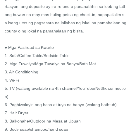
rtasyon, ang deposito ay ire-refund o pananatilihin sa loob ng tatl
ong buwan na may mas huling petsa ng check-in, napapailalim s
a isang utos ng pagsasara na inilabas ng lokal na pamahalaan ng 
county o ng lokal na pamahalaan ng bisita.

● Mga Pasilidad sa Kwarto

1. Sofa/Coffee Table/Bedside Table

2. Mga Tuwalya/Mga Tuwalya sa Banyo/Bath Mat

3. Air Conditioning

4. Wi-Fi

5. TV (walang available na 4th channel/YouTube/Netflix connectio
n)

6. Paghiwalayin ang basa at tuyo na banyo (walang bathtub)

7. Hair Dryer

8. Balkonahe/Outdoor na Mesa at Upuan

9. Body soap/shampoo/hand soap
