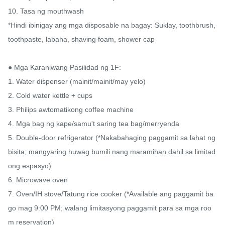
10. Tasa ng mouthwash

*Hindi ibinigay ang mga disposable na bagay: Suklay, toothbrush, 
toothpaste, labaha, shaving foam, shower cap

● Mga Karaniwang Pasilidad ng 1F:

1. Water dispenser (mainit/mainit/may yelo)

2. Cold water kettle + cups

3. Philips awtomatikong coffee machine

4. Mga bag ng kape/samu't saring tea bag/merryenda

5. Double-door refrigerator (*Nakabahaging paggamit sa lahat ng 
bisita; mangyaring huwag bumili nang maramihan dahil sa limitad
ong espasyo)

6. Microwave oven

7. Oven/IH stove/Tatung rice cooker (*Available ang paggamit ba
go mag 9:00 PM; walang limitasyong paggamit para sa mga roo
m reservation)
