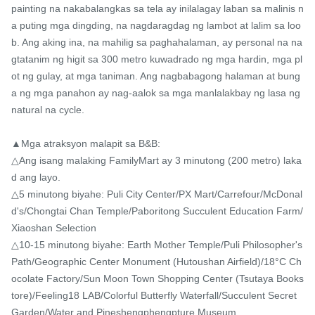
painting na nakabalangkas sa tela ay inilalagay laban sa malinis n
a puting mga dingding, na nagdaragdag ng lambot at lalim sa loo
b. Ang aking ina, na mahilig sa paghahalaman, ay personal na na
gtatanim ng higit sa 300 metro kuwadrado ng mga hardin, mga pl
ot ng gulay, at mga taniman. Ang nagbabagong halaman at bung
a ng mga panahon ay nag-aalok sa mga manlalakbay ng lasa ng 
natural na cycle.

▲Mga atraksyon malapit sa B&B:

△Ang isang malaking FamilyMart ay 3 minutong (200 metro) laka
d ang layo.

△5 minutong biyahe: Puli City Center/PX Mart/Carrefour/McDonal
d's/Chongtai Chan Temple/Paboritong Succulent Education Farm/
Xiaoshan Selection

△10-15 minutong biyahe: Earth Mother Temple/Puli Philosopher's 
Path/Geographic Center Monument (Hutoushan Airfield)/18°C Ch
ocolate Factory/Sun Moon Town Shopping Center (Tsutaya Books
tore)/Feeling18 LAB/Colorful Butterfly Waterfall/Succulent Secret 
Garden/Water and Pineshengphengpture Museum
