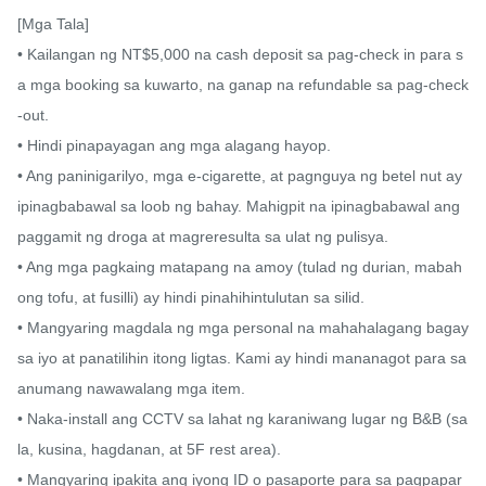
[Mga Tala]

• Kailangan ng NT$5,000 na cash deposit sa pag-check in para s
a mga booking sa kuwarto, na ganap na refundable sa pag-check
-out.

• Hindi pinapayagan ang mga alagang hayop.

• Ang paninigarilyo, mga e-cigarette, at pagnguya ng betel nut ay 
ipinagbabawal sa loob ng bahay. Mahigpit na ipinagbabawal ang 
paggamit ng droga at magreresulta sa ulat ng pulisya.

• Ang mga pagkaing matapang na amoy (tulad ng durian, mabah
ong tofu, at fusilli) ay hindi pinahihintulutan sa silid.

• Mangyaring magdala ng mga personal na mahahalagang bagay 
sa iyo at panatilihin itong ligtas. Kami ay hindi mananagot para sa 
anumang nawawalang mga item.

• Naka-install ang CCTV sa lahat ng karaniwang lugar ng B&B (sa
la, kusina, hagdanan, at 5F rest area).

• Mangyaring ipakita ang iyong ID o pasaporte para sa pagpapar