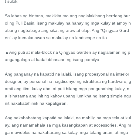
t sulok.

Sa labas ng bintana, makikita mo ang naglalakihang berdeng bur
ol ng Puli Basin, isang makulay na hanay ng mga kulay at amoy h
abang nagbabago ang sikat ng araw at ulap. Ang "Qingyao Gard
en" ay kumakatawan sa makulay na landscape na ito.

▲Ang puti at mala-block na Qingyao Garden ay naglalaman ng p
angangalaga at kadalubhasaan ng isang pamilya.

Ang panganay na kapatid na lalaki, isang propesyonal na interior 
designer, ay personal na nagdisenyo ng istraktura ng hardware, g
amit ang itim, kulay abo, at puti bilang mga pangunahing kulay, n
a isinasama ang init ng kahoy upang lumikha ng isang simple ngu
nit nakakatahimik na kapaligiran.

Ang nakababatang kapatid na lalaki, na mahilig sa mga tela at kul
ay, ang namamahala sa mga kasangkapan at accessories. Ang m
ga muwebles na nakaharang sa kulay, mga telang unan, at mga 