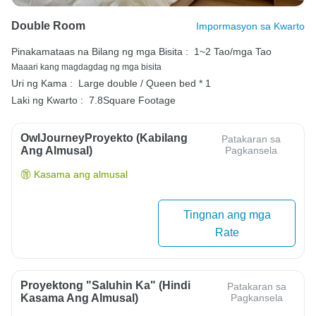
Double Room
Impormasyon sa Kwarto
Pinakamataas na Bilang ng mga Bisita :
1~2 Tao/mga Tao
Maaari kang magdagdag ng mga bisita
Uri ng Kama :
Large double / Queen bed * 1
Laki ng Kwarto :
7.8Square Footage
OwlJourneyProyekto (Kabilang
Patakaran sa
Ang Almusal)
Pagkansela
Kasama ang almusal
Tingnan ang mga
Rate
Proyektong "Saluhin Ka" (Hindi
Patakaran sa
Kasama Ang Almusal)
Pagkansela