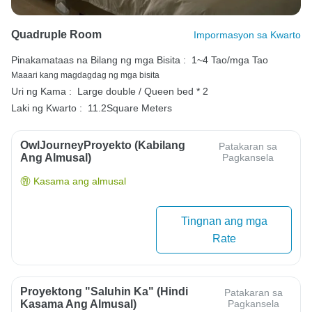
Quadruple Room
Impormasyon sa Kwarto
Pinakamataas na Bilang ng mga Bisita :
1~4 Tao/mga Tao
Maaari kang magdagdag ng mga bisita
Uri ng Kama :
Large double / Queen bed * 2
Laki ng Kwarto :
11.2Square Meters
OwlJourneyProyekto (Kabilang
Patakaran sa
Ang Almusal)
Pagkansela
Kasama ang almusal
Tingnan ang mga
Rate
Proyektong "Saluhin Ka" (Hindi
Patakaran sa
Kasama Ang Almusal)
Pagkansela