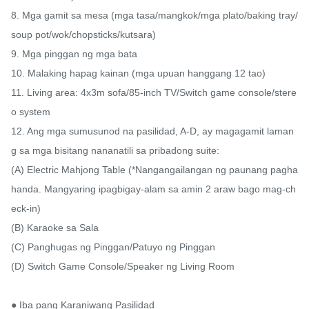
8. Mga gamit sa mesa (mga tasa/mangkok/mga plato/baking tray/
soup pot/wok/chopsticks/kutsara)

9. Mga pinggan ng mga bata

10. Malaking hapag kainan (mga upuan hanggang 12 tao)

11. Living area: 4x3m sofa/85-inch TV/Switch game console/stere
o system

12. Ang mga sumusunod na pasilidad, A-D, ay magagamit laman
g sa mga bisitang nananatili sa pribadong suite:

(A) Electric Mahjong Table (*Nangangailangan ng paunang pagha
handa. Mangyaring ipagbigay-alam sa amin 2 araw bago mag-ch
eck-in)

(B) Karaoke sa Sala

(C) Panghugas ng Pinggan/Patuyo ng Pinggan

(D) Switch Game Console/Speaker ng Living Room

● Iba pang Karaniwang Pasilidad
