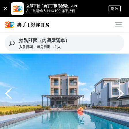
立即下載「奧丁丁揪你體驗」APP
開啟
App首購輸入 New100 滿千折百
拾階莊園（內灣露營車）
入住日期 ~ 退房日期
, 2 人