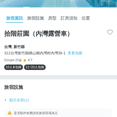
旅宿資訊
旅宿設施
房型
訂房須知
位置
拾階莊園（內灣露營車）
台灣
,
新竹縣
312台灣新竹縣橫山鄉內灣村內灣38-1
查看地圖
Google 評論
4.7
10人⬇包棟
11~20人包棟
旅宿設施
顯示全部(1)
是否額外收費請依旅宿現場為主