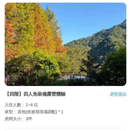
【四階】四人免裝備露營體驗
房型資訊
入住人數 :
1~4 位
床型 :
其他(依旅宿現場調配) * 1
房間大小 :
3坪