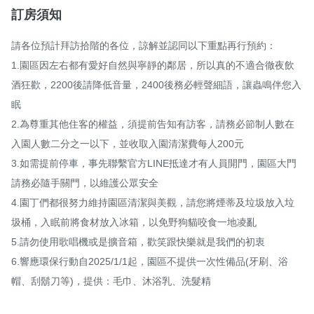
訂房須知
請各位預計拜訪拾階的各位，諒解並認同以下重點再行預約：

1.園區因左右都有愛好自然與寧靜的鄰居，所以真的不適合徹夜飲
酒狂歡，2200後請降低音量，2400後務必輕聲細語，讓蟲鳴伴您入
眠

2.為尊重其他住客的權益，須提前告知有訪客，請務必節制人數在
入園人數二分之一以下，並收取入園清潔費每人200元

3.如需提前停車，事先聯繫官方LINE抵達才有人員開門，園區大門
請務必隨手關門，以維護公眾安全

4.園丁們都很努力維持園區清潔與美觀，請您將煙蒂及垃圾放入垃
圾桶，入眠前將食材放入冰箱，以免野狗貓咬食一地凌亂

5.請勿使用歌唱機或是擴音箱，歡笑跟快樂就是我們的初衷

6.響應環保行動自2025/1/1起，園區不提供一次性備品(牙刷、浴
帽、刮鬍刀等)，提供：毛巾、沐浴乳、洗髮精
