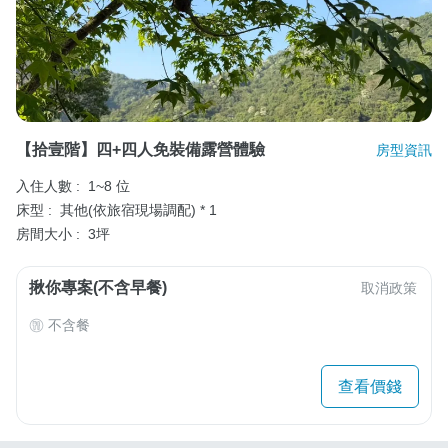
【拾壹階】四+四人免裝備露營體驗
房型資訊
入住人數 :
1~8 位
床型 :
其他(依旅宿現場調配) * 1
房間大小 :
3坪
揪你專案(不含早餐)
取消政策
不含餐
查看價錢