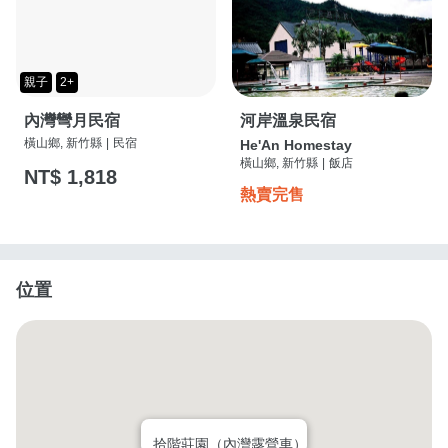
親子
2+
內灣彎月民宿
河岸溫泉民宿
橫山鄉, 新竹縣
|
民宿
He'An Homestay
橫山鄉, 新竹縣
|
飯店
NT$ 1,818
熱賣完售
位置
拾階莊園（內灣露營車）