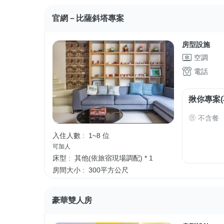
官網－比薩斜塔專案
房型設施
空調
電話
揪你專案(
不含餐
入住人數 :
1~8 位
可加人
床型 :
其他(依旅宿現場調配) * 1
房間大小 :
300平方公尺
豪華雙人房