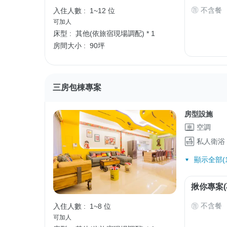
不含餐
入住人數 :
1~12 位
可加人
床型 :
其他(依旅宿現場調配) * 1
房間大小 :
90坪
三房包棟專案
房型設施
空調
私人衛浴
顯示全部(1
揪你專案(
不含餐
入住人數 :
1~8 位
可加人