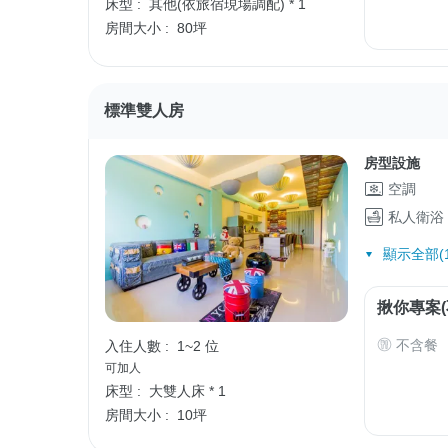
床型 :
其他(依旅宿現場調配) * 1
房間大小 :
80坪
標準雙人房
房型設施
空調
私人衛浴
顯示全部(1
揪你專案(
不含餐
入住人數 :
1~2 位
可加人
床型 :
大雙人床 * 1
房間大小 :
10坪