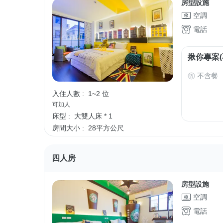
房型設施
空調
電話
揪你專案(
不含餐
入住人數 :
1~2 位
可加人
床型 :
大雙人床 * 1
房間大小 :
28平方公尺
四人房
房型設施
空調
電話