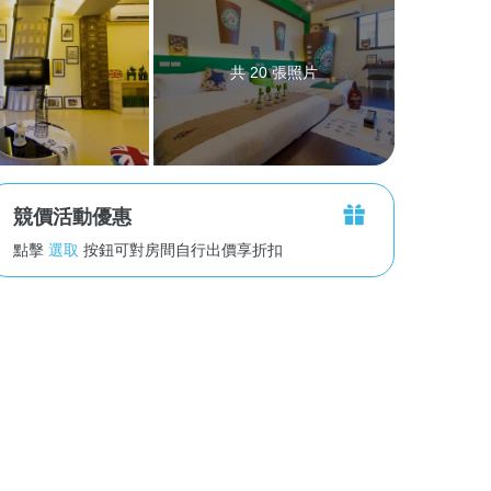
共 20 張照片
競價活動優惠
點擊
選取
按鈕可對房間自行出價享折扣