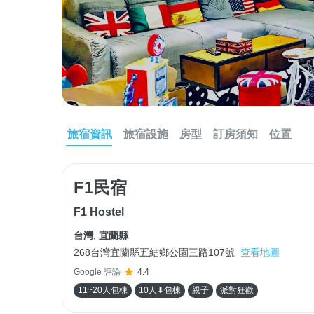
旅宿資訊
旅宿設施
房型
訂房須知
位置
F1民宿
F1 Hostel
台灣
,
宜蘭縣
268台灣宜蘭縣五結鄉公園三路107號
查看地圖
Google 評論
4.4
11~20人包棟
10人⬇包棟
親子
派對狂歡