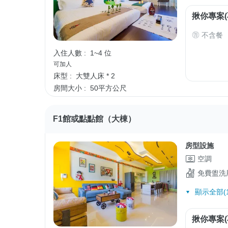
揪你專案(
不含餐
入住人數 :
1~4 位
可加人
床型 :
大雙人床 * 2
房間大小 :
50平方公尺
F1館或點點館（大棟）
房型設施
空調
免費盥洗
顯示全部(1
揪你專案(