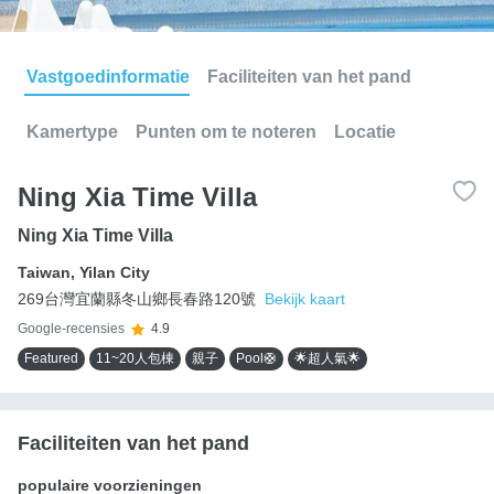
Vastgoedinformatie
Faciliteiten van het pand
Kamertype
Punten om te noteren
Locatie
Ning Xia Time Villa
Ning Xia Time Villa
Taiwan
,
Yilan City
269台灣宜蘭縣冬山鄉長春路120號
Bekijk kaart
Google-recensies
4.9
Featured
11~20人包棟
親子
Pool🛟
🌟超人氣🌟
Faciliteiten van het pand
populaire voorzieningen