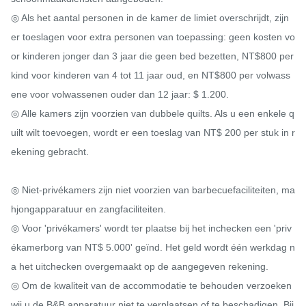
◎ Als het aantal personen in de kamer de limiet overschrijdt, zijn 
er toeslagen voor extra personen van toepassing: geen kosten vo
or kinderen jonger dan 3 jaar die geen bed bezetten, NT$800 per 
kind voor kinderen van 4 tot 11 jaar oud, en NT$800 per volwass
ene voor volwassenen ouder dan 12 jaar: $ 1.200.

◎ Alle kamers zijn voorzien van dubbele quilts. Als u een enkele q
uilt wilt toevoegen, wordt er een toeslag van NT$ 200 per stuk in r
ekening gebracht.

◎ Niet-privékamers zijn niet voorzien van barbecuefaciliteiten, ma
hjongapparatuur en zangfaciliteiten.

◎ Voor 'privékamers' wordt ter plaatse bij het inchecken een 'priv
ékamerborg van NT$ 5.000' geïnd. Het geld wordt één werkdag n
a het uitchecken overgemaakt op de aangegeven rekening.

◎ Om de kwaliteit van de accommodatie te behouden verzoeken 
wij u de B&B apparatuur niet te verplaatsen of te beschadigen. Bij 