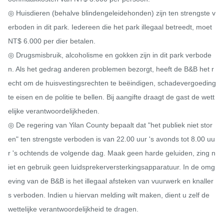
◎ Huisdieren (behalve blindengeleidehonden) zijn ten strengste v
erboden in dit park. Iedereen die het park illegaal betreedt, moet 
NT$ 6.000 per dier betalen.

◎ Drugsmisbruik, alcoholisme en gokken zijn in dit park verbode
n. Als het gedrag anderen problemen bezorgt, heeft de B&B het r
echt om de huisvestingsrechten te beëindigen, schadevergoeding 
te eisen en de politie te bellen. Bij aangifte draagt ​​de gast de wett
elijke verantwoordelijkheden.

◎ De regering van Yilan County bepaalt dat "het publiek niet stor
en" ten strengste verboden is van 22.00 uur 's avonds tot 8.00 uu
r 's ochtends de volgende dag. Maak geen harde geluiden, zing n
iet en gebruik geen luidsprekerversterkingsapparatuur. In de omg
eving van de B&B is het illegaal afsteken van vuurwerk en knaller
s verboden. Indien u hiervan melding wilt maken, dient u zelf de 
wettelijke verantwoordelijkheid te dragen.
