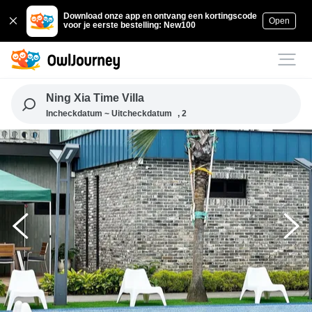
Download onze app en ontvang een kortingscode
Open
voor je eerste bestelling: New100
Ning Xia Time Villa
Incheckdatum ~ Uitcheckdatum
, 2