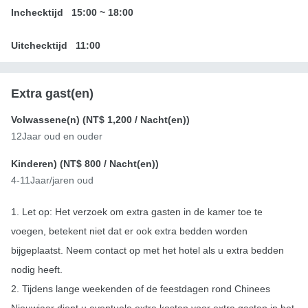
Inchecktijd
15:00
~
18:00
Uitchecktijd
11:00
Extra gast(en)
Volwassene(n) (
NT$ 1,200
/ Nacht(en))
12Jaar oud en ouder
Kinderen) (
NT$ 800
/ Nacht(en))
4-11Jaar/jaren oud
1. Let op: Het verzoek om extra gasten in de kamer toe te
voegen, betekent niet dat er ook extra bedden worden
bijgeplaatst. Neem contact op met het hotel als u extra bedden
nodig heeft.
2. Tijdens lange weekenden of de feestdagen rond Chinees
Nieuwjaar dient u eventuele extra kosten voor extra gasten in het