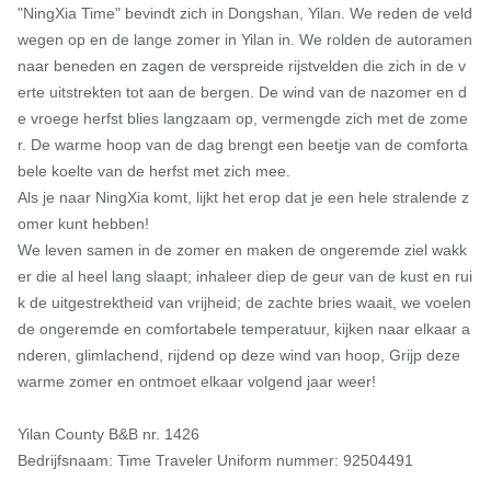
"NingXia Time" bevindt zich in Dongshan, Yilan. We reden de veld
wegen op en de lange zomer in Yilan in. We rolden de autoramen 
naar beneden en zagen de verspreide rijstvelden die zich in de v
erte uitstrekten tot aan de bergen. De wind van de nazomer en d
e vroege herfst blies langzaam op, vermengde zich met de zome
r. De warme hoop van de dag brengt een beetje van de comforta
bele koelte van de herfst met zich mee.

Als je naar NingXia komt, lijkt het erop dat je een hele stralende z
omer kunt hebben!

We leven samen in de zomer en maken de ongeremde ziel wakk
er die al heel lang slaapt; inhaleer diep de geur van de kust en rui
k de uitgestrektheid van vrijheid; de zachte bries waait, we voelen 
de ongeremde en comfortabele temperatuur, kijken naar elkaar a
nderen, glimlachend, rijdend op deze wind van hoop, Grijp deze 
warme zomer en ontmoet elkaar volgend jaar weer!

Yilan County B&B nr. 1426

Bedrijfsnaam: Time Traveler Uniform nummer: 92504491