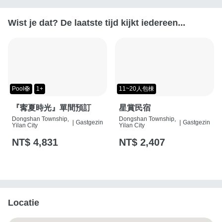
Wist je dat? De laatste tijd kijkt iedereen...
Pool🛟
1+
11~20人包棟
『寗夏時光』單間預訂
星賞民宿
Dongshan Township,
Dongshan Township,
|
Gastgezin
|
Gastgezin
Yilan City
Yilan City
NT$ 4,831
NT$ 2,407
Locatie