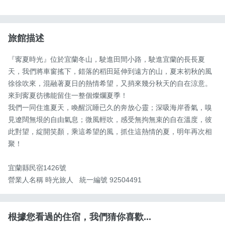
旅館描述
『寗夏時光』位於宜蘭冬山，駛進田間小路，駛進宜蘭的長長夏
天，我們將車窗搖下，錯落的稻田延伸到遠方的山，夏末初秋的風
徐徐吹來，混融著夏日的熱情希望，又捎來幾分秋天的自在涼意。

來到寗夏彷彿能留住一整個燦爛夏季！

我們一同住進夏天，喚醒沉睡已久的奔放心靈；深吸海岸香氣，嗅
見遼闊無垠的自由氣息；微風輕吹，感受無拘無束的自在溫度，彼
此對望，綻開笑顏，乘這希望的風，抓住這熱情的夏，明年再次相
聚！

宜蘭縣民宿1426號

營業人名稱 時光旅人   統一編號 92504491
根據您看過的住宿，我們猜你喜歡...