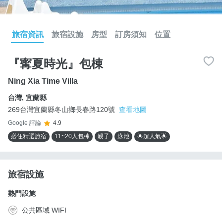
旅宿資訊
旅宿設施
房型
訂房須知
位置
『寗夏時光』包棟
Ning Xia Time Villa
台灣
,
宜蘭縣
269台灣宜蘭縣冬山鄉長春路120號
查看地圖
Google 評論
4.9
必住精選旅宿
11~20人包棟
親子
泳池
🌟超人氣🌟
旅宿設施
熱門設施
公共區域 WIFI