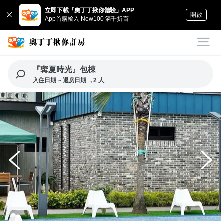
立即下載「奧丁丁揪你體驗」APP
開啟
App首購輸入 New100 滿千折百
『寗夏時光』包棟
入住日期 ~ 退房日期
, 2 人