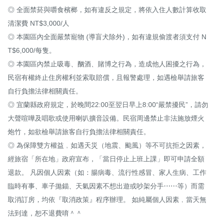
◎ 全面禁菸與嚼食檳榔，如有違反之規定，將依入住人數計算收取
清潔費 NT$3,000/人

◎ 本園區內全面嚴禁寵物 (導盲犬除外)，如有違規偷渡者須支付 N
T$6,000/每隻。

◎ 本園區內禁止吸毒、酗酒、賭博之行為，造成他人困擾之行為，
民宿有權終止住房權利並索取賠償，且報警處理，如遇檢舉請旅客
自行負擔法律相關責任。

◎ 宜蘭縣政府規定，於晚間22:00至翌日早上8:00“嚴禁擾民”，請勿
大聲喧嘩及唱歌或使用喇叭擴音設備。民宿周邊禁止非法施放煙火
炮竹，如欲檢舉請旅客自行負擔法律相關責任。

◎ 為保障雙方權益﹐如遇天災（地震、颱風）等不可抗拒之因素，
經旅宿「所在地」政府宣布，「當日停止上班上課」即可申請全額
退款。 凡因個人因素（如：腸病毒、流行性感冒、家人生病、工作
臨時有事、車子拋錨、天氣因素不想出遊或吵架分手⋯⋯等）而需
取消訂房，均依『取消政策』程序辦理。 如純屬個人因素﹐當天無
法到達，恕不退費唷＾＾