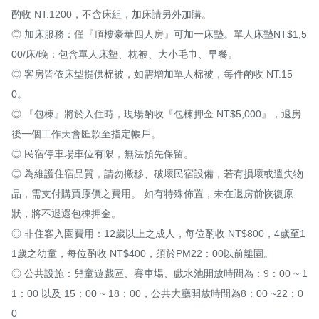
酌收 NT.1200，不含床組，加床請另外加購。

◎ 加床服務：僅『頂樓豪華四人房』可加一床墊。單人床墊NT$1,5
00/床/晚：包含單人床墊、枕被、大小毛巾、早餐。

◎ 客房皆依床型提供棉被，如需增加單人棉被，每件酌收 NT.15
0。

◎ 『包棟』將於入住時，現場酌收『包棟押金 NT$5,000』，退房
後一個工作天會匯款至指定帳戶。

◎ 民宿停車場車位有限，無法預先保留。

◎ 為維護住宿品質，請勿搬移、破壞民宿設備，若有損壞或遺失物
品，需支付購買原價之費用。 如有特殊佈置，未在退房前恢復原
狀，將不退還包棟押金。

◎ 非住客入園費用：12歲以上之成人，每位酌收 NT$800，4歲至1
1歲之幼童，每位酌收 NT$400，須於PM22：00以前離園。

◎ 公共設施：兒童遊戲區、賽車場、戲水池開放時間為：9：00 ~ 1
1：00 以及 15：00 ~ 18：00，公共大廳開放時間為8：00 ~22：0
0
