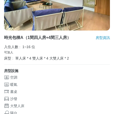
時光包棟A（1間四人房+4間三人房）
房型資訊
入住人數 :
1~16 位
可加人
床型 :
單人床 * 4
雙人床 * 4
大雙人床 * 2
房型設施
空調
暖氣
書桌
沙發
大雙人床
陽台