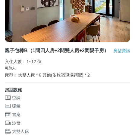
親子包棟B（1間四人房+2間雙人房+2間親子房）
房型資訊
入住人數 :
1~12 位
可加人
床型 :
大雙人床 * 6
其他(依旅宿現場調配) * 2
房型設施
空調
暖氣
書桌
沙發
大雙人床