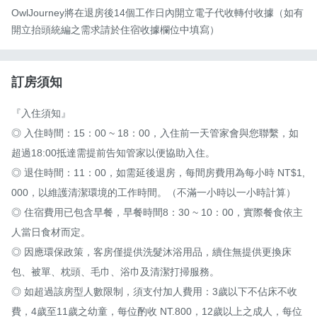
OwlJourney將在退房後14個工作日內開立電子代收轉付收據（如有
開立抬頭統編之需求請於住宿收據欄位中填寫）
訂房須知
『入住須知』

◎ 入住時間：15：00 ~ 18：00，入住前一天管家會與您聯繫，如
超過18:00抵達需提前告知管家以便協助入住。

◎ 退住時間：11：00，如需延後退房，每間房費用為每小時 NT$1,
000，以維護清潔環境的工作時間。（不滿一小時以一小時計算）

◎ 住宿費用已包含早餐，早餐時間8：30 ~ 10：00，實際餐食依主
人當日食材而定。

◎ 因應環保政策，客房僅提供洗髮沐浴用品，續住無提供更換床
包、被單、枕頭、毛巾、浴巾及清潔打掃服務。

◎ 如超過該房型人數限制，須支付加人費用：3歲以下不佔床不收
費，4歲至11歲之幼童，每位酌收 NT.800，12歲以上之成人，每位