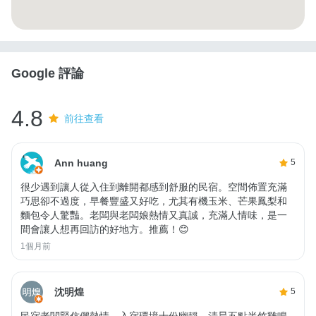
Google 評論
4.8
前往查看
Ann huang
5
很少遇到讓人從入住到離開都感到舒服的民宿。空間佈置充滿
巧思卻不過度，早餐豐盛又好吃，尤其有機玉米、芒果鳳梨和
麵包令人驚豔。老闆與老闆娘熱情又真誠，充滿人情味，是一
間會讓人想再回訪的好地方。推薦！😊
1個月前
沈明煌
5
民宿老闆賢伉儷熱情、入宿環境十份幽靜、清晨五點半竹雞鳴