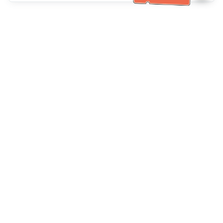
客服資訊
客服電話：
+886-2-6610-0183
(銀髮族友善)
傳真號碼：
+886-2-6610-0185
客服時間：
平日 10:00 ~ 18:30