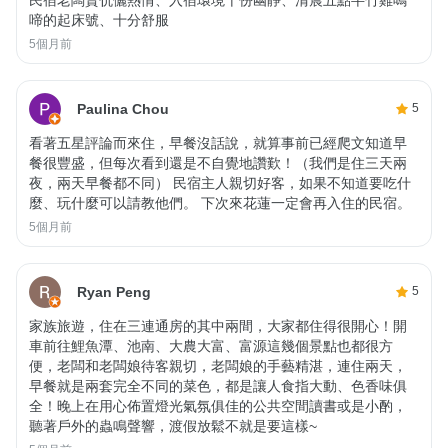
啼的起床號、十分舒服
5個月前
Paulina Chou
5
看著五星評論而來住，早餐沒話說，就算事前已經爬文知道早
餐很豐盛，但每次看到還是不自覺地讚歎！（我們是住三天兩
夜，兩天早餐都不同） 民宿主人親切好客，如果不知道要吃什
麼、玩什麼可以請教他們。 下次來花蓮一定會再入住的民宿。
5個月前
Ryan Peng
5
家族旅遊，住在三連通房的其中兩間，大家都住得很開心！開
車前往鯉魚潭、池南、大農大富、富源這幾個景點也都很方
便，老闆和老闆娘待客親切，老闆娘的手藝精湛，連住兩天，
早餐就是兩套完全不同的菜色，都是讓人食指大動、色香味俱
全！晚上在用心佈置燈光氣氛俱佳的公共空間讀書或是小酌，
聽著戶外的蟲鳴聲響，渡假放鬆不就是要這樣~