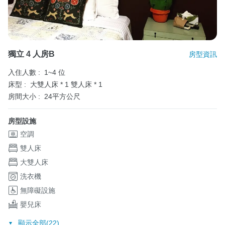
獨立 4 人房B
房型資訊
入住人數 :
1~4 位
床型 :
大雙人床 * 1
雙人床 * 1
房間大小 :
24平方公尺
房型設施
空調
雙人床
大雙人床
洗衣機
無障礙設施
嬰兒床
顯示全部(22)