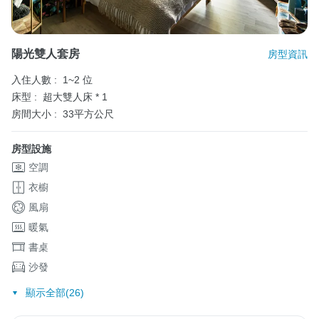
陽光雙人套房
房型資訊
入住人數 :
1~2 位
床型 :
超大雙人床 * 1
房間大小 :
33平方公尺
房型設施
空調
衣櫥
風扇
暖氣
書桌
沙發
顯示全部(26)