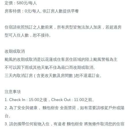
定價：580元/每人

房客特價：0元/每人, 依訂房人數提供早餐

住宿請依照預訂之人數前來，所有房型皆無法加人加床，若超過房
型可入住人數，恕不接待。

改期或取消

颱風的改期或取消是以花蓮或住客居住區域的陸上颱風警報為主

不可以因下雨或其他天氣不佳為藉口而改期或取消。

三天內取消訂房 ( 含更改天數及房間數 )恕不退還訂金。

注意事項

1. Check In : 15:00之後，Check Out : 11:00之前。

2. 為了安全與健康， 麵包樹舍 全面禁菸，如有需要請移駕戶外或陽
台。

3. 請勿攜帶任何寵物入住，有違者 麵包樹舍 將無條件取消您的住宿