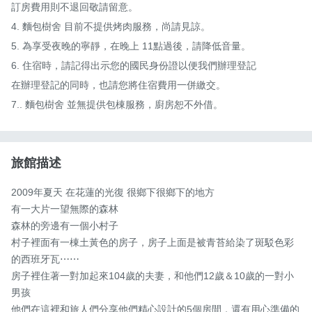
訂房費用則不退回敬請留意。

4. 麵包樹舍 目前不提供烤肉服務，尚請見諒。

5. 為享受夜晚的寧靜，在晚上 11點過後，請降低音量。 

6. 住宿時，請記得出示您的國民身份證以便我們辦理登記

在辦理登記的同時，也請您將住宿費用一併繳交。 

7.. 麵包樹舍 並無提供包棟服務，廚房恕不外借。
旅館描述
2009年夏天 在花蓮的光復 很鄉下很鄉下的地方

有一大片一望無際的森林

森林的旁邊有一個小村子

村子裡面有一棟土黃色的房子，房子上面是被青苔給染了斑駁色彩
的西班牙瓦⋯⋯

房子裡住著一對加起來104歲的夫妻，和他們12歲＆10歲的一對小
男孩

他們在這裡和旅人們分享他們精心設計的5個房間，還有用心準備的