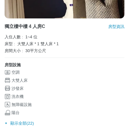
獨立樓中樓 4 人房C
房型資訊
入住人數 :
1~4 位
床型 :
大雙人床 * 1
雙人床 * 1
房間大小 :
30平方公尺
房型設施
空調
大雙人床
沙發床
洗衣機
無障礙設施
陽台
顯示全部(22)