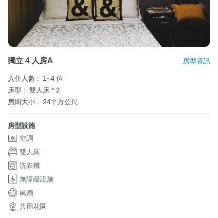
獨立 4 人房A
房型資訊
入住人數 :
1~4 位
床型 :
雙人床 * 2
房間大小 :
24平方公尺
房型設施
空調
雙人床
洗衣機
無障礙設施
風扇
共用花園