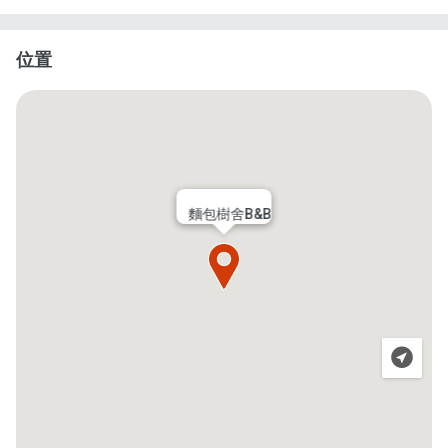
位置
麵包樹舍B&B