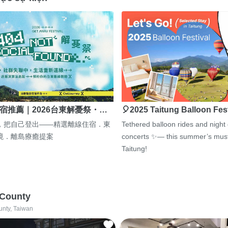
宿推薦｜2026台東解憂祭・…
🎈2025 Taitung Balloon Fes
，把自己登出——精選離線住宿．東
Tethered balloon rides and night
境．離島療癒提案
concerts ✨— this summer’s must
Taitung!
 County
unty, Taiwan