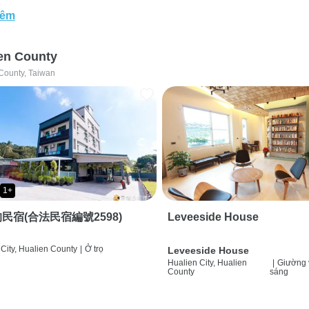
hêm
en County
County, Taiwan
1+
民宿(合法民宿編號2598)
Leveeside House
City, Hualien County
|
Ở trọ
Leveeside House
Hualien City, Hualien
|
Giường 
County
sáng