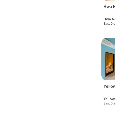
Hwa N
Hwa N
East Dis
Yello
Yellow
East Dis