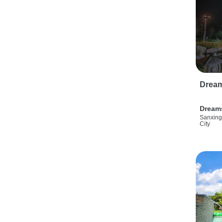
Drea
Dream
Sanxing
City