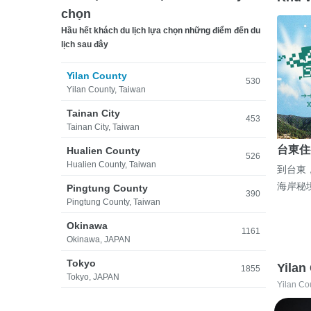
chọn
Hầu hết khách du lịch lựa chọn những điểm đến du
lịch sau đây
Yilan County
530
Yilan County, Taiwan
Tainan City
453
Tainan City, Taiwan
台東住
Hualien County
526
Hualien County, Taiwan
到台東
海岸秘
Pingtung County
390
Pingtung County, Taiwan
Okinawa
1161
Okinawa, JAPAN
Tokyo
Yilan
1855
Tokyo, JAPAN
Yilan Co