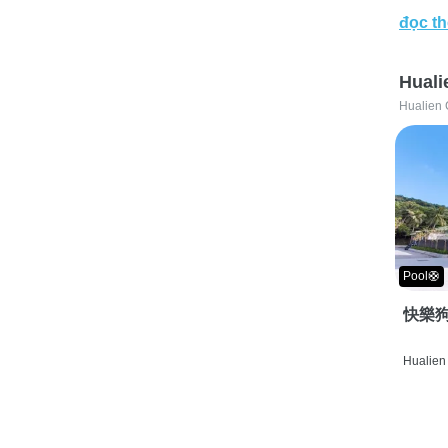
đọc t
Huali
Hualien 
Pool🛟
快樂狗
Hualien 