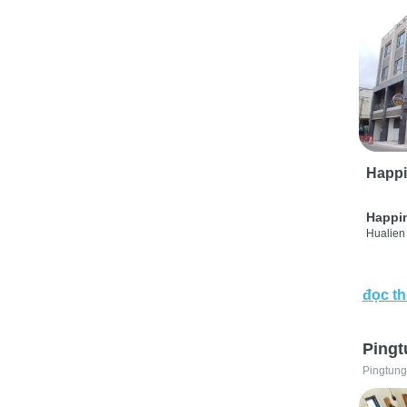
Happi
Happi
Hualien 
đọc t
Pingt
Pingtung