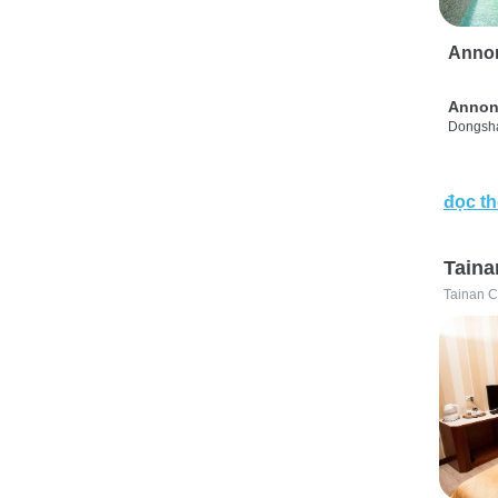
Anno
Annon
Dongsha
đọc t
Taina
Tainan C