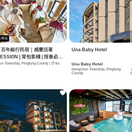
題專區
｜百年銀行民宿｜感覺活著
Una Baby Hotel
ESSION | 背包客棧 | 恆春必住
 | HOSTEL |
n Township, Pingtung County
|
Ở trọ
Una Baby Hotel
Hengchun Township, Pingtung
County