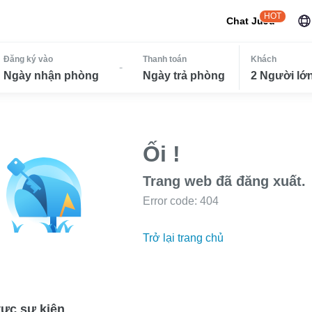
HOT
Chat JuJu
Đăng ký vào
Thanh toán
Khách
-
Ngày nhận phòng
Ngày trả phòng
2 Người lớn
Ối !
Trang web đã đăng xuất.
Error code: 404
Trở lại trang chủ
ực sự kiện