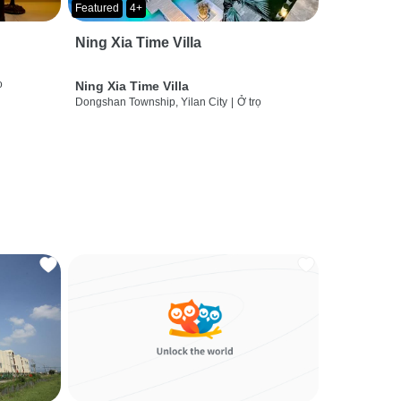
Featured
4+
Ning Xia Time Villa
ọ
Ning Xia Time Villa
Dongshan Township, Yilan City
|
Ở trọ