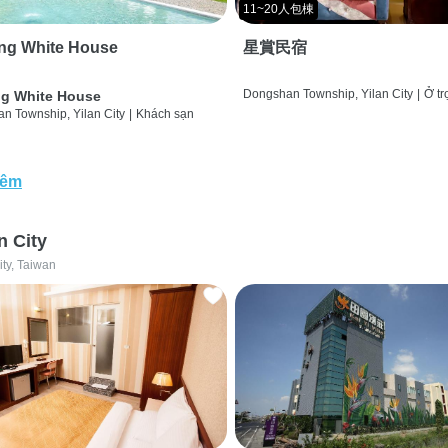
11~20人包棟
ng White House
星賞民宿
Dongshan Township, Yilan City
|
Ở tr
g White House
n Township, Yilan City
|
Khách sạn
hêm
n City
ity, Taiwan