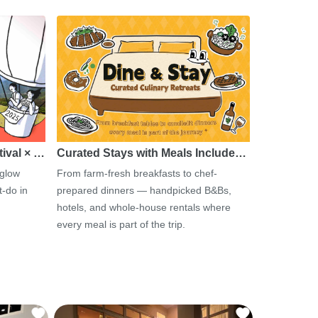
tival × …
Curated Stays with Meals Include…
 glow
From farm-fresh breakfasts to chef-
-do in
prepared dinners — handpicked B&Bs,
hotels, and whole-house rentals where
every meal is part of the trip.