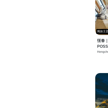
獨旅主
恆春
POSS
特色旅店
Hengchu