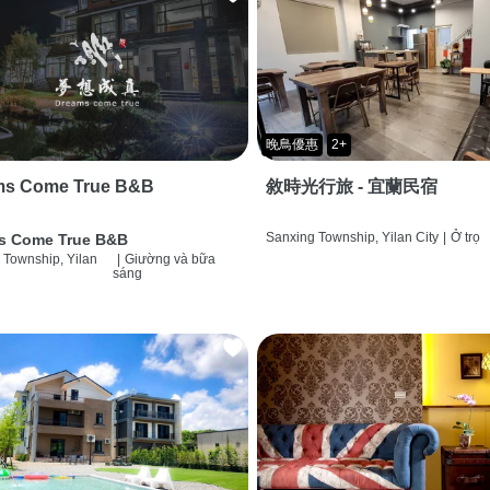
晚鳥優惠
2+
ms Come True B&B
敘時光行旅 - 宜蘭民宿
Sanxing Township, Yilan City
|
Ở trọ
s Come True B&B
 Township, Yilan
|
Giường và bữa
sáng