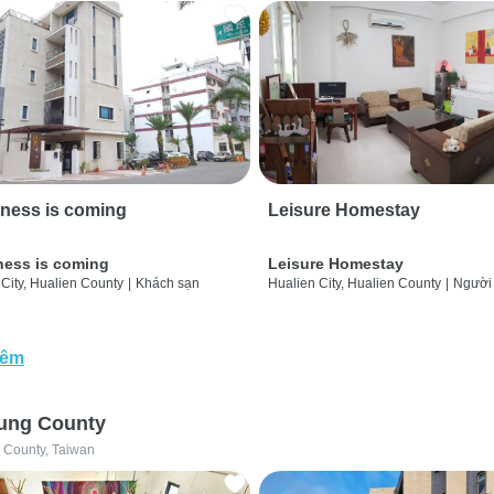
ness is coming
Leisure Homestay
ness is coming
Leisure Homestay
City, Hualien County
|
Khách sạn
Hualien City, Hualien County
|
Người
hêm
ung County
 County, Taiwan