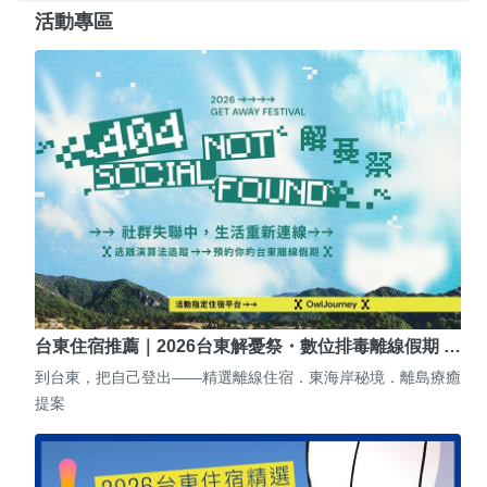
活動專區
台東住宿推薦｜2026台東解憂祭・數位排毒離線假期 …
到台東，把自己登出——精選離線住宿．東海岸秘境．離島療癒
提案