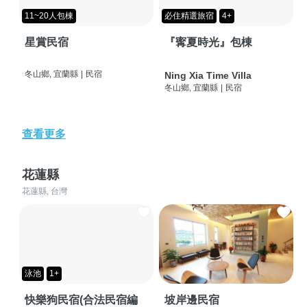
11~20人包棟
必住精選旅宿
4+
星賞民宿
『寗夏時光』包棟
冬山鄉, 宜蘭縣
|
民宿
Ning Xia Time Villa
冬山鄉, 宜蘭縣
|
民宿
查看更多
花蓮縣
花蓮縣, 台灣
泳池
1+
快樂狗民宿(合法民宿編
坡岸邊民宿