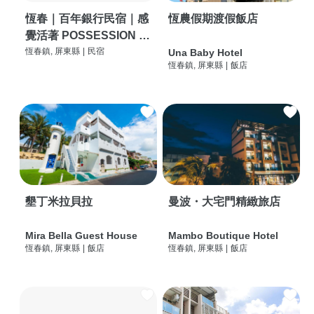
恆春｜百年銀行民宿｜感
恆農假期渡假飯店
覺活著 POSSESSION |
背包客棧 | 恆春必住特色
恆春鎮, 屏東縣
|
民宿
Una Baby Hotel
恆春鎮, 屏東縣
|
飯店
旅店 | HOSTEL |
墾丁米拉貝拉
曼波・大宅門精緻旅店
Mira Bella Guest House
Mambo Boutique Hotel
恆春鎮, 屏東縣
|
飯店
恆春鎮, 屏東縣
|
飯店