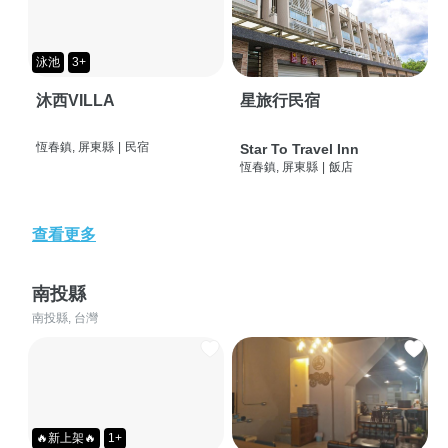
泳池
3+
沐西VILLA
星旅行民宿
恆春鎮, 屏東縣
|
民宿
Star To Travel Inn
恆春鎮, 屏東縣
|
飯店
查看更多
南投縣
南投縣, 台灣
🔥新上架🔥
1+