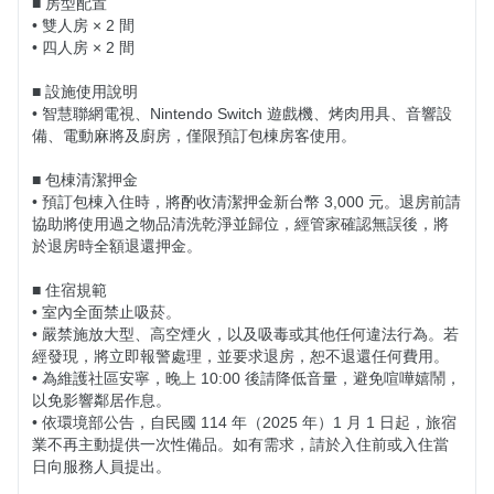
■ 房型配置

• 雙人房 × 2 間

• 四人房 × 2 間

■ 設施使用說明

• 智慧聯網電視、Nintendo Switch 遊戲機、烤肉用具、音響設
備、電動麻將及廚房，僅限預訂包棟房客使用。

■ 包棟清潔押金

• 預訂包棟入住時，將酌收清潔押金新台幣 3,000 元。退房前請
協助將使用過之物品清洗乾淨並歸位，經管家確認無誤後，將
於退房時全額退還押金。

■ 住宿規範

• 室內全面禁止吸菸。

• 嚴禁施放大型、高空煙火，以及吸毒或其他任何違法行為。若
經發現，將立即報警處理，並要求退房，恕不退還任何費用。

• 為維護社區安寧，晚上 10:00 後請降低音量，避免喧嘩嬉鬧，
以免影響鄰居作息。

• 依環境部公告，自民國 114 年（2025 年）1 月 1 日起，旅宿
業不再主動提供一次性備品。如有需求，請於入住前或入住當
日向服務人員提出。
