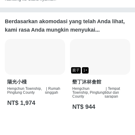
Berdasarkan akomodasi yang telah Anda lihat,
kami rasa Anda mungkin menyukai...
親子
1+
陽光小棧
墾丁沐林會館
Hengchun Township,
|
Rumah
Hengchun
|
Tempat
Pingtung County
singgah
Township, Pingtung
tidur dan
County
sarapan
NT$ 1,974
NT$ 944