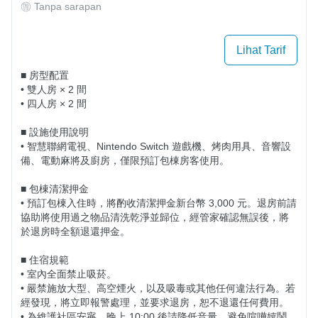
Tanpa sarapan
Lihat Tarif
■ 房型配置

• 雙人房 × 2 間

• 四人房 × 2 間

■ 設施使用說明

• 智慧聯網電視、Nintendo Switch 遊戲機、烤肉用具、音響設
備、電動麻將及廚房，僅限預訂包棟房客使用。

■ 包棟清潔押金

• 預訂包棟入住時，將酌收清潔押金新台幣 3,000 元。退房前請
協助將使用過之物品清洗乾淨並歸位，經管家確認無誤後，將
於退房時全額退還押金。

■ 住宿規範

• 室內全面禁止吸菸。

• 嚴禁施放大型、高空煙火，以及吸毒或其他任何違法行為。若
經發現，將立即報警處理，並要求退房，恕不退還任何費用。

• 為維護社區安寧，晚上 10:00 後請降低音量，避免喧嘩嬉鬧，