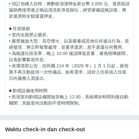
• 預訂包棟入住時，將酌收清潔押金新台幣 3,000 元。退房前請
協助將使用過之物品清洗乾淨並歸位，經管家確認無誤後，將
於退房時全額退還押金。

■ 住宿規範

• 室內全面禁止吸菸。

• 嚴禁施放大型、高空煙火，以及吸毒或其他任何違法行為。若
經發現，將立即報警處理，並要求退房，恕不退還任何費用。

• 為維護社區安寧，晚上 10:00 後請降低音量，避免喧嘩嬉鬧，
以免影響鄰居作息。

• 依環境部公告，自民國 114 年（2025 年）1 月 1 日起，旅宿
業不再主動提供一次性備品。如有需求，請於入住前或入住當
日向服務人員提出。

■ 歡唱設備使用時間

• 民宿室內歡唱設備開放至晚上 12:00，系統將於時間到後自動
關閉；其餘室內活動則不受時間限制。
Waktu check-in dan check-out