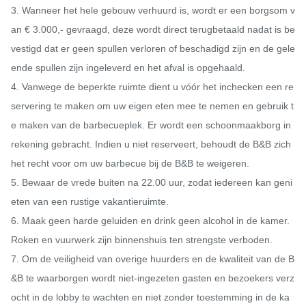
3. Wanneer het hele gebouw verhuurd is, wordt er een borgsom v
an € 3.000,- gevraagd, deze wordt direct terugbetaald nadat is be
vestigd dat er geen spullen verloren of beschadigd zijn en de gele
ende spullen zijn ingeleverd en het afval is opgehaald.

4. Vanwege de beperkte ruimte dient u vóór het inchecken een re
servering te maken om uw eigen eten mee te nemen en gebruik t
e maken van de barbecueplek. Er wordt een schoonmaakborg in 
rekening gebracht. Indien u niet reserveert, behoudt de B&B zich 
het recht voor om uw barbecue bij de B&B te weigeren.

5. Bewaar de vrede buiten na 22.00 uur, zodat iedereen kan geni
eten van een rustige vakantieruimte.

6. Maak geen harde geluiden en drink geen alcohol in de kamer. 
Roken en vuurwerk zijn binnenshuis ten strengste verboden.

7. Om de veiligheid van overige huurders en de kwaliteit van de B
&B te waarborgen wordt niet-ingezeten gasten en bezoekers verz
ocht in de lobby te wachten en niet zonder toestemming in de ka