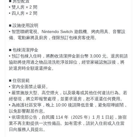
■ 房型配置

• 雙人房 × 2 間

• 四人房 × 2 間

■ 設施使用說明

• 智慧聯網電視、Nintendo Switch 遊戲機、烤肉用具、音響設
備、電動麻將及廚房，僅限預訂包棟房客使用。

■ 包棟清潔押金

• 預訂包棟入住時，將酌收清潔押金新台幣 3,000 元。退房前請
協助將使用過之物品清洗乾淨並歸位，經管家確認無誤後，將
於退房時全額退還押金。

■ 住宿規範

• 室內全面禁止吸菸。

• 嚴禁施放大型、高空煙火，以及吸毒或其他任何違法行為。若
經發現，將立即報警處理，並要求退房，恕不退還任何費用。

• 為維護社區安寧，晚上 10:00 後請降低音量，避免喧嘩嬉鬧，
以免影響鄰居作息。

• 依環境部公告，自民國 114 年（2025 年）1 月 1 日起，旅宿
業不再主動提供一次性備品。如有需求，請於入住前或入住當
日向服務人員提出。
