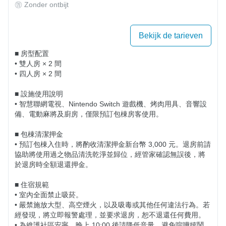
Zonder ontbijt
Bekijk de tarieven
■ 房型配置

• 雙人房 × 2 間

• 四人房 × 2 間

■ 設施使用說明

• 智慧聯網電視、Nintendo Switch 遊戲機、烤肉用具、音響設
備、電動麻將及廚房，僅限預訂包棟房客使用。

■ 包棟清潔押金

• 預訂包棟入住時，將酌收清潔押金新台幣 3,000 元。退房前請
協助將使用過之物品清洗乾淨並歸位，經管家確認無誤後，將
於退房時全額退還押金。

■ 住宿規範

• 室內全面禁止吸菸。

• 嚴禁施放大型、高空煙火，以及吸毒或其他任何違法行為。若
經發現，將立即報警處理，並要求退房，恕不退還任何費用。

• 為維護社區安寧，晚上 10:00 後請降低音量，避免喧嘩嬉鬧，