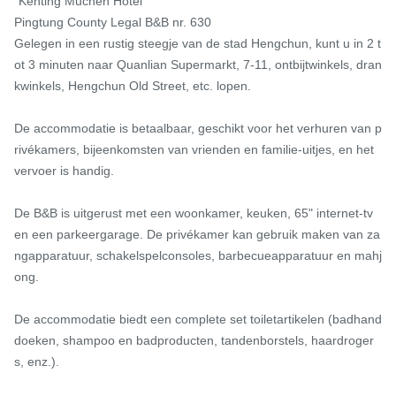
"Kenting Muchen Hotel"

Pingtung County Legal B&B nr. 630

Gelegen in een rustig steegje van de stad Hengchun, kunt u in 2 t
ot 3 minuten naar Quanlian Supermarkt, 7-11, ontbijtwinkels, dran
kwinkels, Hengchun Old Street, etc. lopen.

De accommodatie is betaalbaar, geschikt voor het verhuren van p
rivékamers, bijeenkomsten van vrienden en familie-uitjes, en het 
vervoer is handig.

De B&B is uitgerust met een woonkamer, keuken, 65" internet-tv 
en een parkeergarage. De privékamer kan gebruik maken van za
ngapparatuur, schakelspelconsoles, barbecueapparatuur en mahj
ong.

De accommodatie biedt een complete set toiletartikelen (badhand
doeken, shampoo en badproducten, tandenborstels, haardroger
s, enz.).
