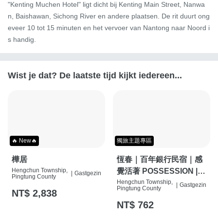
"Kenting Muchen Hotel" ligt dicht bij Kenting Main Street, Nanwa
n, Baishawan, Sichong River en andere plaatsen. De rit duurt ong
eveer 10 tot 15 minuten en het vervoer van Nantong naar Noord i
s handig.
Wist je dat? De laatste tijd kijkt iedereen...
🔥 New🔥
獨旅主題專區
樺居
恆春｜百年銀行民宿｜感
Hengchun Township,
覺活著 POSSESSION |
|
Gastgezin
Pingtung County
背包客棧 | 恆春必住特色
Hengchun Township,
|
Gastgezin
Pingtung County
NT$ 2,838
旅店 | HOSTEL |
NT$ 762