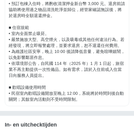
• 預訂包棟入住時，將酌收清潔押金新台幣 3,000 元。退房前請
協助將使用過之物品清洗乾淨並歸位，經管家確認無誤後，將
於退房時全額退還押金。

■ 住宿規範

• 室內全面禁止吸菸。

• 嚴禁施放大型、高空煙火，以及吸毒或其他任何違法行為。若
經發現，將立即報警處理，並要求退房，恕不退還任何費用。

• 為維護社區安寧，晚上 10:00 後請降低音量，避免喧嘩嬉鬧，
以免影響鄰居作息。

• 依環境部公告，自民國 114 年（2025 年）1 月 1 日起，旅宿
業不再主動提供一次性備品。如有需求，請於入住前或入住當
日向服務人員提出。

■ 歡唱設備使用時間

• 民宿室內歡唱設備開放至晚上 12:00，系統將於時間到後自動
關閉；其餘室內活動則不受時間限制。
In- en uitchecktijden