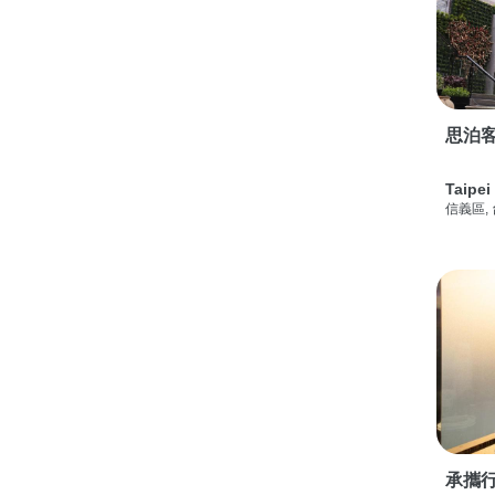
思泊客
Taipei
信義區,
承攜行