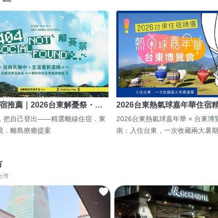
宿推薦｜2026台東解憂祭・…
2026台東熱氣球嘉年華住宿
，把自己登出——精選離線住宿．東
2026台東熱氣球嘉年華 × 台東
境．離島療癒提案
南：入住台東，一次收藏兩大暑
市
台灣