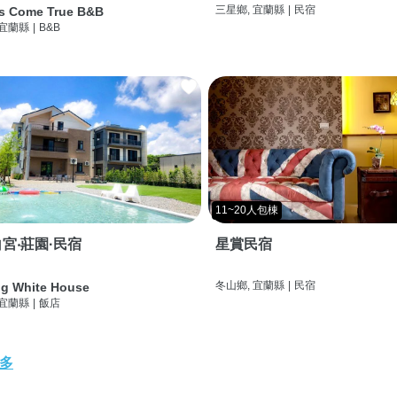
三星鄉, 宜蘭縣
|
民宿
s Come True B&B
 宜蘭縣
|
B&B
11~20人包棟
宮‧莊園·民宿
星賞民宿
冬山鄉, 宜蘭縣
|
民宿
g White House
 宜蘭縣
|
飯店
多