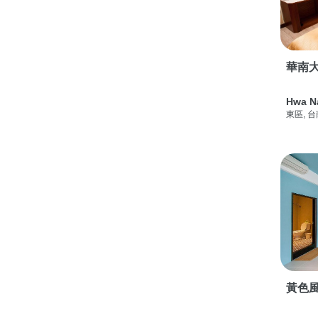
華南
Hwa N
東區, 
黃色