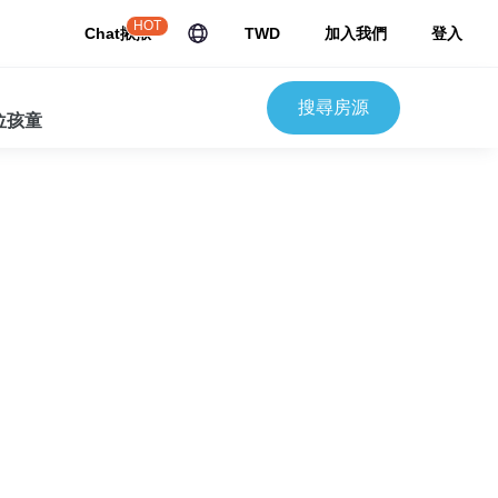
HOT
Chat揪揪
TWD
加入我們
登入
搜尋房源
 位孩童