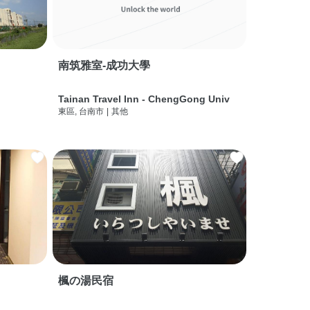
南筑雅室-成功大學
Tainan Travel Inn - ChengGong Univ
東區, 台南市
|
其他
楓の湯民宿