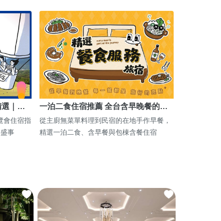
精選｜…
一泊二食住宿推薦 全台含早晚餐的…
博覽會住宿指
從主廚無菜單料理到民宿的在地手作早餐，
期盛事
精選一泊二食、含早餐與包棟含餐住宿