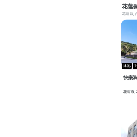
花蓮
花蓮縣, 
泳池
1
快樂狗
花蓮市,