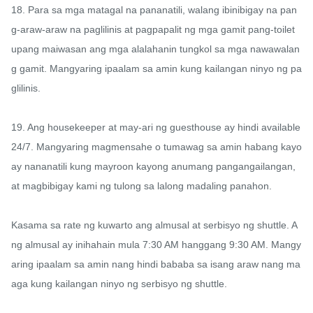
18. Para sa mga matagal na pananatili, walang ibinibigay na pan
g-araw-araw na paglilinis at pagpapalit ng mga gamit pang-toilet 
upang maiwasan ang mga alalahanin tungkol sa mga nawawalan
g gamit. Mangyaring ipaalam sa amin kung kailangan ninyo ng pa
glilinis.

19. Ang housekeeper at may-ari ng guesthouse ay hindi available 
24/7. Mangyaring magmensahe o tumawag sa amin habang kayo 
ay nananatili kung mayroon kayong anumang pangangailangan, 
at magbibigay kami ng tulong sa lalong madaling panahon.

Kasama sa rate ng kuwarto ang almusal at serbisyo ng shuttle. A
ng almusal ay inihahain mula 7:30 AM hanggang 9:30 AM. Mangy
aring ipaalam sa amin nang hindi bababa sa isang araw nang ma
aga kung kailangan ninyo ng serbisyo ng shuttle.
