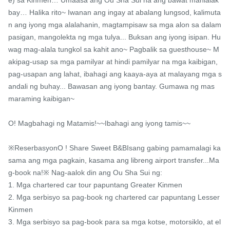
bay… Halika rito~ Iwanan ang ingay at abalang lungsod, kalimuta
n ang iyong mga alalahanin, magtampisaw sa mga alon sa dalam
pasigan, mangolekta ng mga tulya... Buksan ang iyong isipan. Hu
wag mag-alala tungkol sa kahit ano~ Pagbalik sa guesthouse~ M
akipag-usap sa mga pamilyar at hindi pamilyar na mga kaibigan, 
pag-usapan ang lahat, ibahagi ang kaaya-aya at malayang mga s
andali ng buhay... Bawasan ang iyong bantay. Gumawa ng mas 
maraming kaibigan~

O! Magbahagi ng Matamis!~~Ibahagi ang iyong tamis~~

※ReserbasyonO ! Share Sweet B&BIsang gabing pamamalagi ka
sama ang mga pagkain, kasama ang libreng airport transfer...Ma
g-book na!※ Nag-aalok din ang Ou Sha Sui ng:

1. Mga chartered car tour papuntang Greater Kinmen

2. Mga serbisyo sa pag-book ng chartered car papuntang Lesser 
Kinmen

3. Mga serbisyo sa pag-book para sa mga kotse, motorsiklo, at el