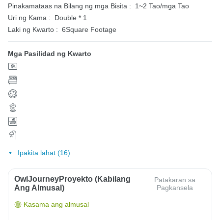
Pinakamataas na Bilang ng mga Bisita :
1~2 Tao/mga Tao
Uri ng Kama :
Double * 1
Laki ng Kwarto :
6Square Footage
Mga Pasilidad ng Kwarto
Ipakita lahat (16)
OwlJourneyProyekto (Kabilang
Patakaran sa
Ang Almusal)
Pagkansela
Kasama ang almusal