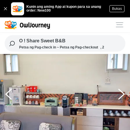
Kunin ang aming App at kupon para sa unang
Bukas
order: New100
O ! Share Sweet B&B
Petsa ng Pag-check in ~ Petsa ng Pag-checkout
, 2