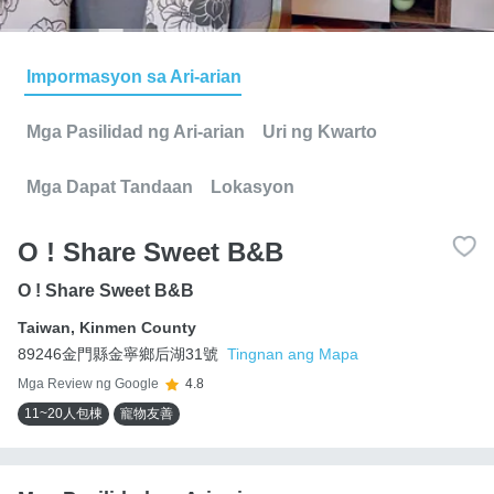
Impormasyon sa Ari-arian
Mga Pasilidad ng Ari-arian
Uri ng Kwarto
Mga Dapat Tandaan
Lokasyon
O ! Share Sweet B&B
O ! Share Sweet B&B
Taiwan
,
Kinmen County
89246金門縣金寧鄉后湖31號
Tingnan ang Mapa
Mga Review ng Google
4.8
11~20人包棟
寵物友善