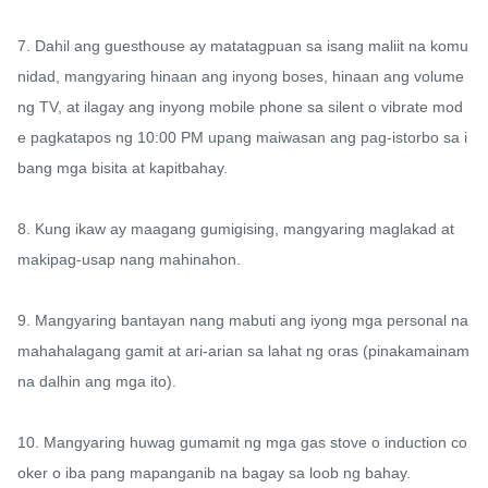
7. Dahil ang guesthouse ay matatagpuan sa isang maliit na komu
nidad, mangyaring hinaan ang inyong boses, hinaan ang volume 
ng TV, at ilagay ang inyong mobile phone sa silent o vibrate mod
e pagkatapos ng 10:00 PM upang maiwasan ang pag-istorbo sa i
bang mga bisita at kapitbahay.

8. Kung ikaw ay maagang gumigising, mangyaring maglakad at 
makipag-usap nang mahinahon.

9. Mangyaring bantayan nang mabuti ang iyong mga personal na 
mahahalagang gamit at ari-arian sa lahat ng oras (pinakamainam 
na dalhin ang mga ito).

10. Mangyaring huwag gumamit ng mga gas stove o induction co
oker o iba pang mapanganib na bagay sa loob ng bahay.
