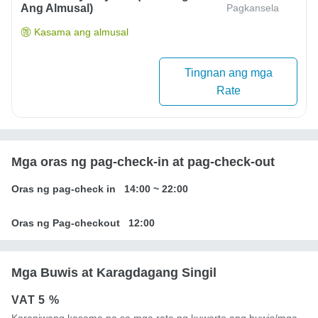
Ang Almusal)
Pagkansela
Kasama ang almusal
Tingnan ang mga
Rate
Mga oras ng pag-check-in at pag-check-out
Oras ng pag-check in
14:00
~
22:00
Oras ng Pag-checkout
12:00
Mga Buwis at Karagdagang Singil
VAT
5 %
Karaniwang kasama na sa mga rate ng kuwarto ang buwis/mga