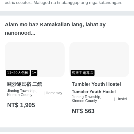
ectric scooter...Malugod na tinatanggap ang mga katanungan.
Alam mo ba? Kamakailan lang, lahat ay
nanonood...
11~20人包棟
1+
獨旅主題專區
甌沙遂民宿 二館
Tumbler Youth Hostel
Jinning Township,
Tumbler Youth Hostel
|
Homestay
Kinmen County
Jinning Township,
|
Hostel
Kinmen County
NT$ 1,905
NT$ 563