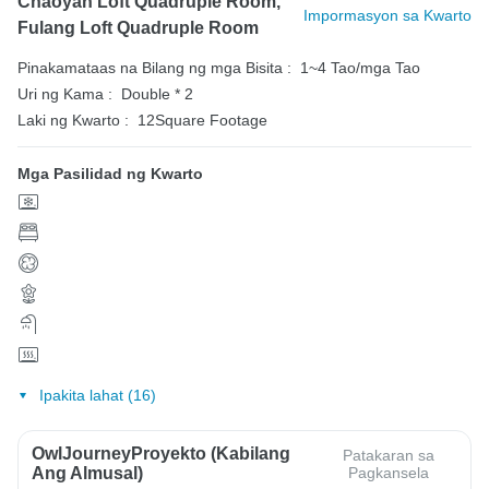
Chaoyan Loft Quadruple Room,
Impormasyon sa Kwarto
Fulang Loft Quadruple Room
Pinakamataas na Bilang ng mga Bisita :
1~4 Tao/mga Tao
Uri ng Kama :
Double * 2
Laki ng Kwarto :
12Square Footage
Mga Pasilidad ng Kwarto
Ipakita lahat (16)
OwlJourneyProyekto (Kabilang
Patakaran sa
Ang Almusal)
Pagkansela