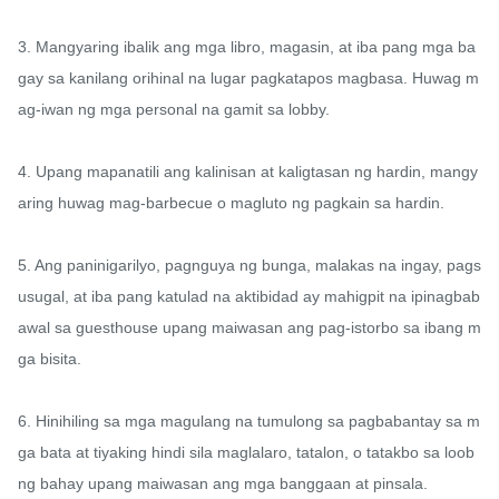
3. Mangyaring ibalik ang mga libro, magasin, at iba pang mga ba
gay sa kanilang orihinal na lugar pagkatapos magbasa. Huwag m
ag-iwan ng mga personal na gamit sa lobby.

4. Upang mapanatili ang kalinisan at kaligtasan ng hardin, mangy
aring huwag mag-barbecue o magluto ng pagkain sa hardin.

5. Ang paninigarilyo, pagnguya ng bunga, malakas na ingay, pags
usugal, at iba pang katulad na aktibidad ay mahigpit na ipinagbab
awal sa guesthouse upang maiwasan ang pag-istorbo sa ibang m
ga bisita.

6. Hinihiling sa mga magulang na tumulong sa pagbabantay sa m
ga bata at tiyaking hindi sila maglalaro, tatalon, o tatakbo sa loob 
ng bahay upang maiwasan ang mga banggaan at pinsala.
