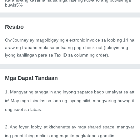
buwis5%
Resibo
OwlJourney ay magbibigay ng electronic invoice sa loob ng 14 na
araw ng trabaho mula sa petsa ng pag-check-out (tukuyin ang
iyong kahilingan para sa Tax ID sa column ng order).
Mga Dapat Tandaan
1. Mangyaring tanggalin ang inyong sapatos bago umakyat sa att
ic! May mga tsinelas sa loob ng inyong silid; mangyaring huwag it
ong isuot sa labas.

2. Ang foyer, lobby, at kitchenette ay mga shared space; mangyar
ing panatilihing malinis ang mga ito pagkatapos gamitin.
