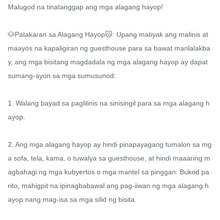
Malugod na tinatanggap ang mga alagang hayop!

🐶Patakaran sa Alagang Hayop🐱: Upang matiyak ang malinis at 
maayos na kapaligiran ng guesthouse para sa bawat manlalakba
y, ang mga bisitang magdadala ng mga alagang hayop ay dapat 
sumang-ayon sa mga sumusunod:

1. Walang bayad sa paglilinis na sinisingil para sa mga alagang h
ayop.

2. Ang mga alagang hayop ay hindi pinapayagang tumalon sa mg
a sofa, tela, kama, o tuwalya sa guesthouse, at hindi maaaring m
agbahagi ng mga kubyertos o mga mantel sa pinggan. Bukod pa 
rito, mahigpit na ipinagbabawal ang pag-iiwan ng mga alagang h
ayop nang mag-isa sa mga silid ng bisita.
