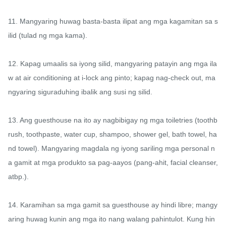
11. Mangyaring huwag basta-basta ilipat ang mga kagamitan sa s
ilid (tulad ng mga kama).

12. Kapag umaalis sa iyong silid, mangyaring patayin ang mga ila
w at air conditioning at i-lock ang pinto; kapag nag-check out, ma
ngyaring siguraduhing ibalik ang susi ng silid.

13. Ang guesthouse na ito ay nagbibigay ng mga toiletries (toothb
rush, toothpaste, water cup, shampoo, shower gel, bath towel, ha
nd towel). Mangyaring magdala ng iyong sariling mga personal n
a gamit at mga produkto sa pag-aayos (pang-ahit, facial cleanser, 
atbp.).

14. Karamihan sa mga gamit sa guesthouse ay hindi libre; mangy
aring huwag kunin ang mga ito nang walang pahintulot. Kung hin