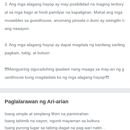
3. Ang mga alagang hayop ay may posibilidad na maging teritory
al sa mga bago at hindi pamilyar na kapaligiran. Mahal ang mga 
muwebles sa guesthouse; anumang pinsala o dumi ay sisingilin n
ang naaayon.

4. Ang mga alagang hayop ay dapat magdala ng kanilang sariling 
pagkain, tubig, at kutson.

❗️❗️Mangyaring siguraduhing ipaalam nang maaga sa may-ari ng g
uesthouse kung magdadala ka ng mga alagang hayop!❗️❗️
Paglalarawan ng Ari-arian
Isang simple at simpleng lihim na paninirahan

Isang tahimik na nayon, ngunit mayaman sa kultura

Isang purong lugar sa tabing-dagat na pag-aari natin…
