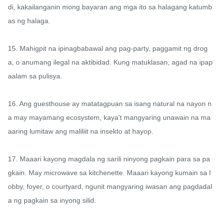
di, kakailanganin mong bayaran ang mga ito sa halagang katumb
as ng halaga.

15. Mahigpit na ipinagbabawal ang pag-party, paggamit ng drog
a, o anumang ilegal na aktibidad. Kung matuklasan, agad na ipap
aalam sa pulisya.

16. Ang guesthouse ay matatagpuan sa isang natural na nayon n
a may mayamang ecosystem, kaya't mangyaring unawain na ma
aaring lumitaw ang maliliit na insekto at hayop.

17. Maaari kayong magdala ng sarili ninyong pagkain para sa pa
gkain. May microwave sa kitchenette. Maaari kayong kumain sa l
obby, foyer, o courtyard, ngunit mangyaring iwasan ang pagdadal
a ng pagkain sa inyong silid.
