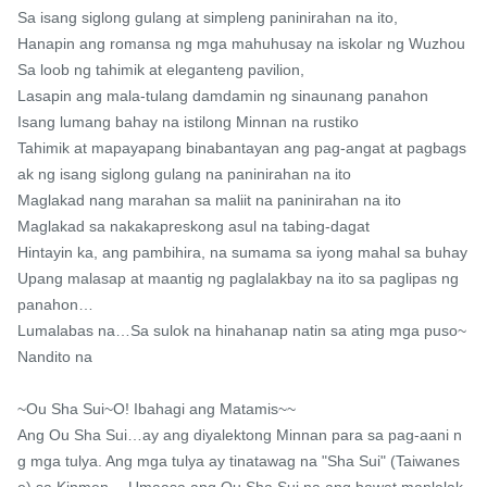
Sa isang siglong gulang at simpleng paninirahan na ito,

Hanapin ang romansa ng mga mahuhusay na iskolar ng Wuzhou

Sa loob ng tahimik at eleganteng pavilion,

Lasapin ang mala-tulang damdamin ng sinaunang panahon

Isang lumang bahay na istilong Minnan na rustiko

Tahimik at mapayapang binabantayan ang pag-angat at pagbags
ak ng isang siglong gulang na paninirahan na ito

Maglakad nang marahan sa maliit na paninirahan na ito

Maglakad sa nakakapreskong asul na tabing-dagat

Hintayin ka, ang pambihira, na sumama sa iyong mahal sa buhay

Upang malasap at maantig ng paglalakbay na ito sa paglipas ng 
panahon…

Lumalabas na…Sa sulok na hinahanap natin sa ating mga puso~
Nandito na

~Ou Sha Sui~O! Ibahagi ang Matamis~~

Ang Ou Sha Sui…ay ang diyalektong Minnan para sa pag-aani n
g mga tulya. Ang mga tulya ay tinatawag na "Sha Sui" (Taiwanes
e) sa Kinmen… Umaasa ang Ou Sha Sui na ang bawat manlalak