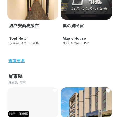
鼎立安商務旅館
楓の湯民宿
Topl Hotel
Maple House
永康區, 台南市
|
飯店
東區, 台南市
|
B&B
查看更多
屏東縣
屏東縣, 台灣
獨旅主題專區