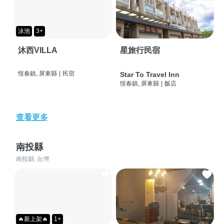
泳池
3+
沐西VILLA
星旅行民宿
恆春鎮, 屏東縣
|
民宿
Star To Travel Inn
恆春鎮, 屏東縣
|
飯店
查看更多
南投縣
南投縣, 台灣
🔥新上架🔥
1+