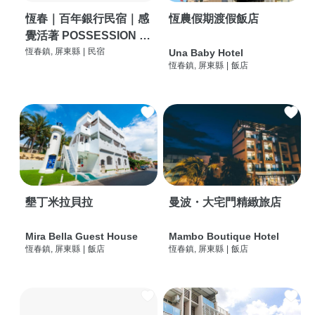
恆春｜百年銀行民宿｜感
恆農假期渡假飯店
覺活著 POSSESSION |
背包客棧 | 恆春必住特色
恆春鎮, 屏東縣
|
民宿
Una Baby Hotel
恆春鎮, 屏東縣
|
飯店
旅店 | HOSTEL |
墾丁米拉貝拉
曼波・大宅門精緻旅店
Mira Bella Guest House
Mambo Boutique Hotel
恆春鎮, 屏東縣
|
飯店
恆春鎮, 屏東縣
|
飯店