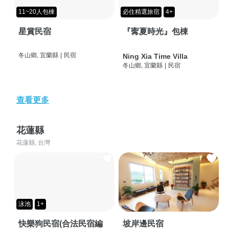
11~20人包棟
必住精選旅宿
4+
星賞民宿
『寗夏時光』包棟
冬山鄉, 宜蘭縣
|
民宿
Ning Xia Time Villa
冬山鄉, 宜蘭縣
|
民宿
查看更多
花蓮縣
花蓮縣, 台灣
泳池
1+
快樂狗民宿(合法民宿編
坡岸邊民宿