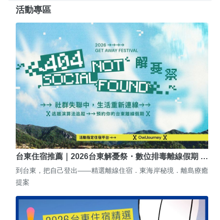
活動專區
台東住宿推薦｜2026台東解憂祭・數位排毒離線假期 …
到台東，把自己登出——精選離線住宿．東海岸秘境．離島療癒
提案