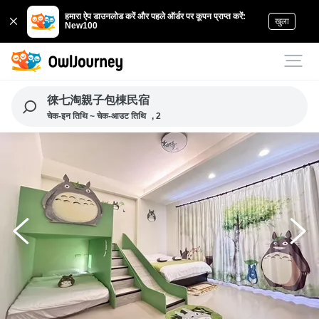
हमारा ऐप डाउनलोड करें और पहले ऑर्डर पर कूपन प्राप्त करें:
खुला
New100
徠七淘親子包棟民宿
चेक-इन तिथि ~ चेक-आउट तिथि
, 2