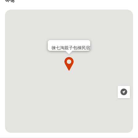
जगह
徠七淘親子包棟民宿