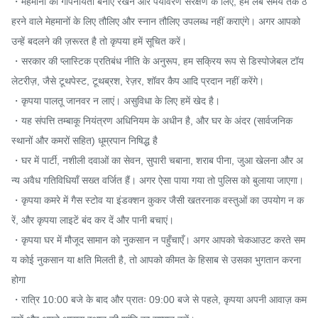
・मेहमानों की गोपनीयता बनाए रखने और पर्यावरण संरक्षण के लिए, हम लंबे समय तक ठ
हरने वाले मेहमानों के लिए तौलिए और स्नान तौलिए उपलब्ध नहीं कराएंगे। अगर आपको 
उन्हें बदलने की ज़रूरत है तो कृपया हमें सूचित करें।

・सरकार की प्लास्टिक प्रतिबंध नीति के अनुरूप, हम सक्रिय रूप से डिस्पोजेबल टॉय
लेटरीज़, जैसे टूथपेस्ट, टूथब्रश, रेज़र, शॉवर कैप आदि प्रदान नहीं करेंगे।

・कृपया पालतू जानवर न लाएं। असुविधा के लिए हमें खेद है।

・यह संपत्ति तम्बाकू नियंत्रण अधिनियम के अधीन है, और घर के अंदर (सार्वजनिक 
स्थानों और कमरों सहित) धूम्रपान निषिद्ध है

・घर में पार्टी, नशीली दवाओं का सेवन, सुपारी चबाना, शराब पीना, जुआ खेलना और अ
न्य अवैध गतिविधियाँ सख्त वर्जित हैं। अगर ऐसा पाया गया तो पुलिस को बुलाया जाएगा।

・कृपया कमरे में गैस स्टोव या इंडक्शन कुकर जैसी खतरनाक वस्तुओं का उपयोग न क
रें, और कृपया लाइटें बंद कर दें और पानी बचाएं।

・कृपया घर में मौजूद सामान को नुकसान न पहुँचाएँ। अगर आपको चेकआउट करते सम
य कोई नुकसान या क्षति मिलती है, तो आपको कीमत के हिसाब से उसका भुगतान करना 
होगा

・रात्रि 10:00 बजे के बाद और प्रातः 09:00 बजे से पहले, कृपया अपनी आवाज़ कम 