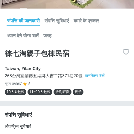
संपत्ति की जानकारी
संपत्ति सुविधाएं
कमरे के प्रकार
ध्यान देने योग्य बातें
जगह
徠七淘親子包棟民宿
Taiwan
,
Yilan City
268台灣宜蘭縣五結鄉大吉二路371巷20號
मानचित्र देखें
गूगल समीक्षाएँ
5
10人⬇包棟
11~20人包棟
派對狂歡
親子
संपत्ति सुविधाएं
लोकप्रिय सुविधाएं