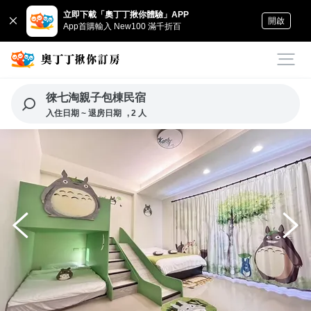
立即下載「奧丁丁揪你體驗」APP
開啟
App首購輸入 New100 滿千折百
徠七淘親子包棟民宿
入住日期 ~ 退房日期
, 2 人