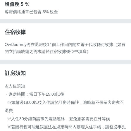
增值稅
5 %
客房價格通常已包含 5% 稅金
住宿收據
OwlJourney將在退房後14個工作日內開立電子代收轉付收據（如有
開立抬頭統編之需求請於住宿收據欄位中填寫）
訂房須知
⚠️入住須知

・進房時間：當日下午15:00以後

  ※如超過18:00以後入住請於訂房時備註，逾時恕不保留客房亦不
退費

  ※入住30分鐘前請事先電話連絡，避免旅客需要在外等候

  ※若因行程可能延誤無法在規定時間內辦理入住手續，請務必事先