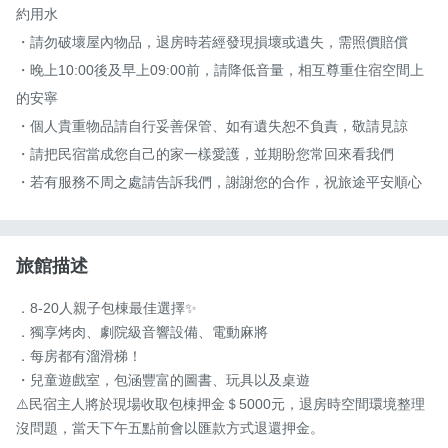
約用水

・請勿破壞屋內物品，退房時若經發現損壞或遺失，需照價賠償

・晚上10:00後及早上09:00前，請降低音量，相互尊重住宿空間上
的安寧

・個人貴重物品請自行妥善保管、如有遺失恕不負責，敬請見諒

・請把民宿當成您自己的家一樣愛護，並期盼您常回來看我們

・若有服務不周之處請告訴我們，謝謝您的合作，祝旅途平安順心
旅館描述
．8-20人親子包棟最佳選擇✨

．獨享烤肉、劇院級音響設備、電動麻將

．每房都有溜滑梯！

・兒童遊戲室，包涵豐富的圖書、玩具以及桌遊

⚠️民宿主人將於現場收取包棟押金＄5000元，退房時空間環境整理
沒問題，當天下午五點前會以匯款方式退還押金。