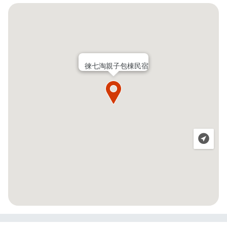
徠七淘親子包棟民宿