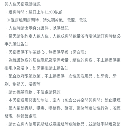
與入住民宿電話確認

・退房時間：翌日上午11:00以前

  ※退房離開房間時，請先關冷氣、電源、電視

・入住時請出示身分證件，以供登記

・當天請依約定人數入住，人數或房間數量若有增減請訂房時務必
事先備註告知

・民宿提供下午茶點心，無提供早餐（需自理）

・為維護旅客的居住隱私及環保考量，續住的房客，不主動提供更
換毛巾及浴巾，如需更換請主動告知

・配合政府限塑政策，不主動提供一次性盥洗用品，如牙膏、牙
刷、刮鬍刀、浴帽等

・請勿攜帶寵物，不便處請見諒

・本民宿適用菸害防制法，室內（包含公共空間與房間）禁止吸煙

・屋內嚴禁轟趴、吸毒、嚼檳榔、酗酒、聚賭等違法性行為，若經
發現一律報警處理

・請勿在房內使用瓦斯爐或電磁爐等危險物品，並請隨手關燈及節