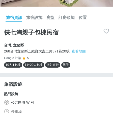
旅宿資訊
旅宿設施
房型
訂房須知
位置
徠七淘親子包棟民宿
台灣
,
宜蘭縣
268台灣宜蘭縣五結鄉大吉二路371巷20號
查看地圖
Google 評論
5
10人⬇包棟
11~20人包棟
派對狂歡
親子
旅宿設施
熱門設施
公共區域 WIFI
停車場