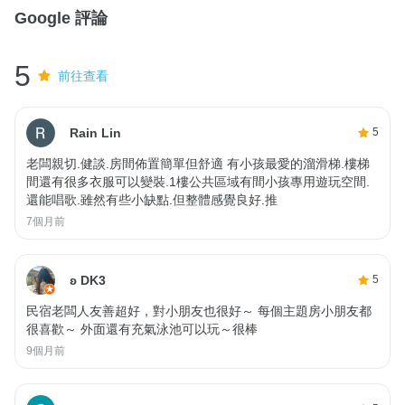
Google 評論
5
前往查看
Rain Lin
5
老闆親切.健談.房間佈置簡單但舒適 有小孩最愛的溜滑梯.樓梯
間還有很多衣服可以變裝.1樓公共區域有間小孩專用遊玩空間.
還能唱歌.雖然有些小缺點.但整體感覺良好.推
7個月前
ʚ DK3
5
民宿老闆人友善超好，對小朋友也很好～ 每個主題房小朋友都
很喜歡～ 外面還有充氣泳池可以玩～很棒
9個月前