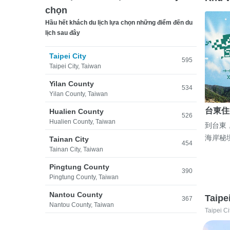
chọn
Hầu hết khách du lịch lựa chọn những điểm đến du
lịch sau đây
Taipei City
595
Taipei City, Taiwan
Yilan County
534
Yilan County, Taiwan
台東住
Hualien County
526
Hualien County, Taiwan
到台東
海岸秘
Tainan City
454
Tainan City, Taiwan
Pingtung County
390
Pingtung County, Taiwan
Nantou County
Taipe
367
Nantou County, Taiwan
Taipei Ci