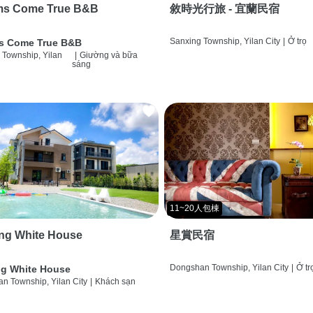
ms Come True B&B
敘時光行旅 - 宜蘭民宿
Sanxing Township, Yilan City
|
Ở trọ
s Come True B&B
 Township, Yilan
|
Giường và bữa
sáng
11~20人包棟
ng White House
星賞民宿
Dongshan Township, Yilan City
|
Ở tr
g White House
n Township, Yilan City
|
Khách sạn