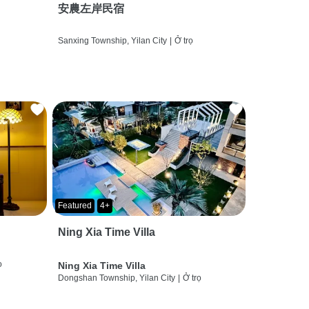
安農左岸民宿
Sanxing Township, Yilan City
|
Ở trọ
Featured
4+
Ning Xia Time Villa
ọ
Ning Xia Time Villa
Dongshan Township, Yilan City
|
Ở trọ