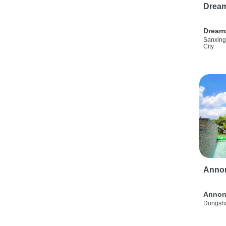
Drea
Dream
Sanxing
City
Anno
Annon
Dongsha