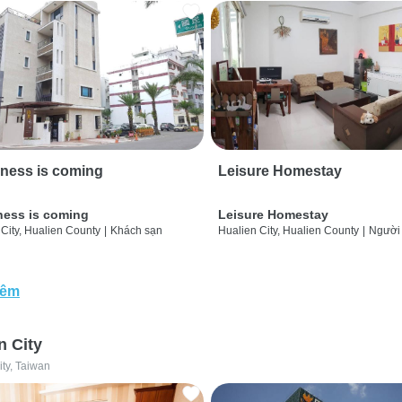
ness is coming
Leisure Homestay
ness is coming
Leisure Homestay
City, Hualien County
|
Khách sạn
Hualien City, Hualien County
|
Người
hêm
n City
ity, Taiwan