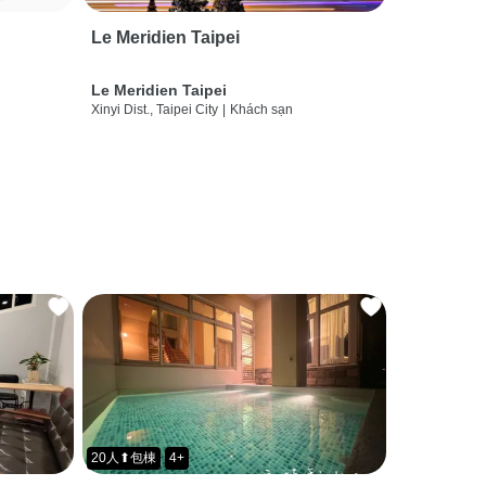
Le Meridien Taipei
Le Meridien Taipei
Xinyi Dist., Taipei City
|
Khách sạn
20人⬆包棟
4+