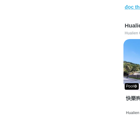
đọc t
Huali
Hualien 
Pool🛟
快樂狗
Hualien 