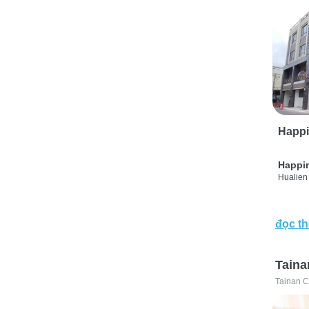
Happi
Happi
Hualien 
đọc t
Taina
Tainan C