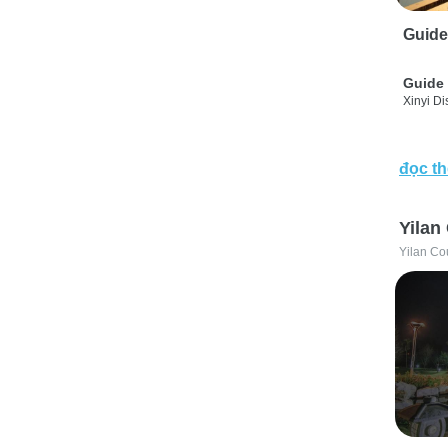
Guide
Guide 
Xinyi Dis
đọc t
Yilan
Yilan Co