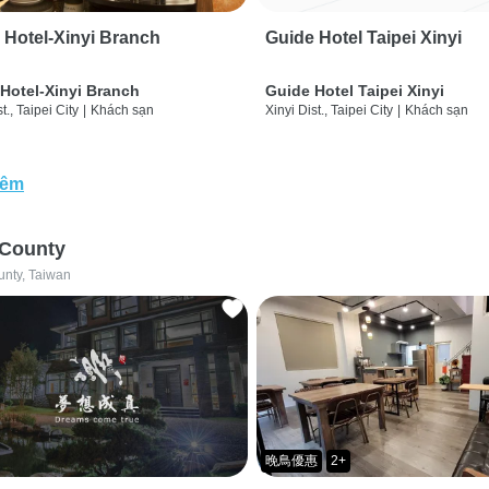
 Hotel-Xinyi Branch
Guide Hotel Taipei Xinyi
Hotel-Xinyi Branch
Guide Hotel Taipei Xinyi
t., Taipei City
|
Khách sạn
Xinyi Dist., Taipei City
|
Khách sạn
hêm
 County
unty, Taiwan
晚鳥優惠
2+