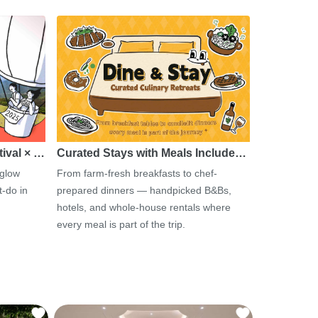
tival × …
Curated Stays with Meals Include…
 glow
From farm-fresh breakfasts to chef-
-do in
prepared dinners — handpicked B&Bs,
hotels, and whole-house rentals where
every meal is part of the trip.