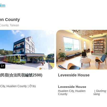
hêm
en County
County, Taiwan
1+
民宿(合法民宿編號2598)
Leveeside House
City, Hualien County
|
Ở trọ
Leveeside House
Hualien City, Hualien
|
Giường 
County
sáng