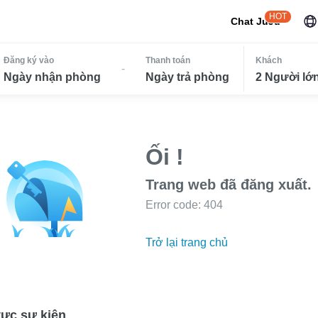
HOT
Chat JuJu
Đăng ký vào
Thanh toán
Khách
-
Ngày nhận phòng
Ngày trả phòng
2 Người lớn
Ối !
Trang web đã đăng xuất.
Error code: 404
Trở lại trang chủ
ực sự kiện