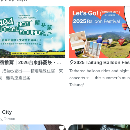
宿推薦｜2026台東解憂祭・…
🎈2025 Taitung Balloon Fes
，把自己登出——精選離線住宿．東
Tethered balloon rides and night
境．離島療癒提案
concerts ✨— this summer’s must
Taitung!
i City
ty, Taiwan