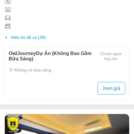
Hiển thị tất cả (39)
OwlJourneyDự Án (Không Bao Gồm
Chính sách
Bữa Sáng)
hủy bỏ
Không có bữa sáng
Xem giá