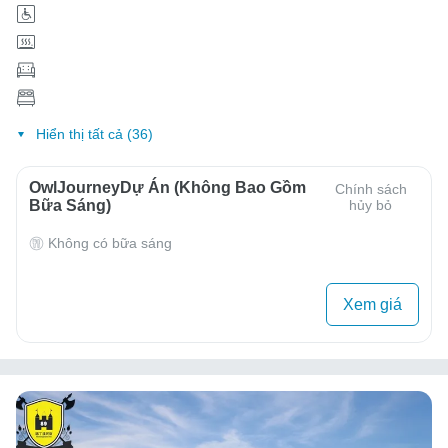
Hiển thị tất cả (36)
OwlJourneyDự Án (Không Bao Gồm
Chính sách
Bữa Sáng)
hủy bỏ
Không có bữa sáng
Xem giá