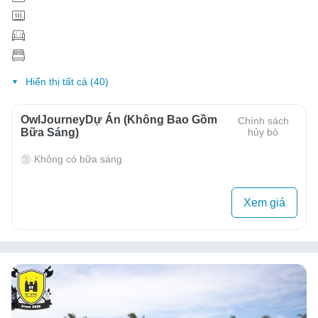
Hiển thị tất cả (40)
OwlJourneyDự Án (Không Bao Gồm
Chính sách
Bữa Sáng)
hủy bỏ
Không có bữa sáng
Xem giá