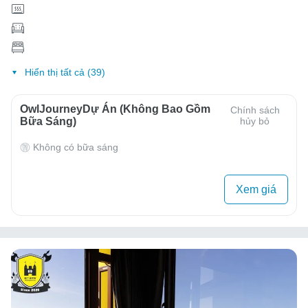
Hiển thị tất cả (39)
OwlJourneyDự Án (Không Bao Gồm
Chính sách
Bữa Sáng)
hủy bỏ
Không có bữa sáng
Xem giá