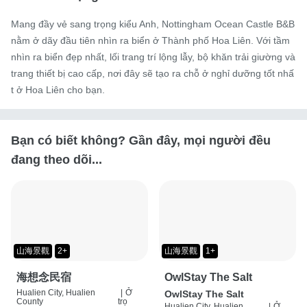
Mang đầy vẻ sang trọng kiểu Anh, Nottingham Ocean Castle B&B 
nằm ở dãy đầu tiên nhìn ra biển ở Thành phố Hoa Liên. Với tầm 
nhìn ra biển đẹp nhất, lối trang trí lộng lẫy, bộ khăn trải giường và 
trang thiết bị cao cấp, nơi đây sẽ tạo ra chỗ ở nghỉ dưỡng tốt nhấ
t ở Hoa Liên cho bạn.
Bạn có biết không? Gần đây, mọi người đều
đang theo dõi...
山海景觀
2+
山海景觀
1+
海想念民宿
OwlStay The Salt
Hualien City, Hualien
|
Ở
OwlStay The Salt
County
trọ
Hualien City, Hualien
|
Ở