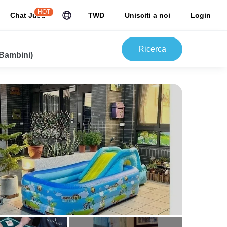
HOT
Chat JuJu
TWD
Unisciti a noi
Login
Ricerca
 Bambini)