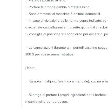
・Vietato l'accesso al letto.

・Portare la propria gabbia o materassino.

・Sono ammessi al massimo 3 animali domestici.

・In caso di violazione delle norme sopra indicate, v
o accettate cancellazioni entro sette giorni dal check-
Si consiglia di posticipare il soggiorno per evitare di pe
・Le cancellazioni durante altri periodi saranno soggett
100 $ per spese amministrative.

| Note |

・Karaoke, mahjong (elettrico e manuale), cucina e bar
・Si prega di portare i propri ingredienti per il barbecue 
n camioncino per barbecue.
