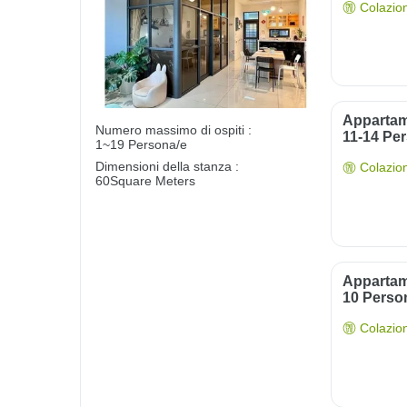
Colazio
Appartam
Numero massimo di ospiti :
11-14 Per
1~19 Persona/e
Dimensioni della stanza :
Colazio
60Square Meters
Appartam
10 Person
Colazio