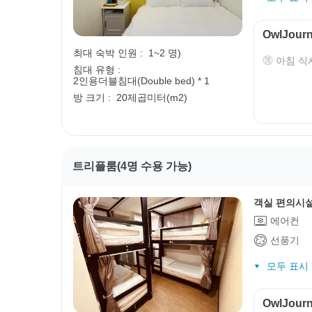
OwlJou
최대 숙박 인원 :
1~2 명)
아침 식
침대 유형 :
2인용더블침대(Double bed) * 1
방 크기 :
20제곱미터(m2)
트리플룸(4명 수용 가능)
객실 편의시
에어컨
선풍기
모두 표시 (
OwlJou