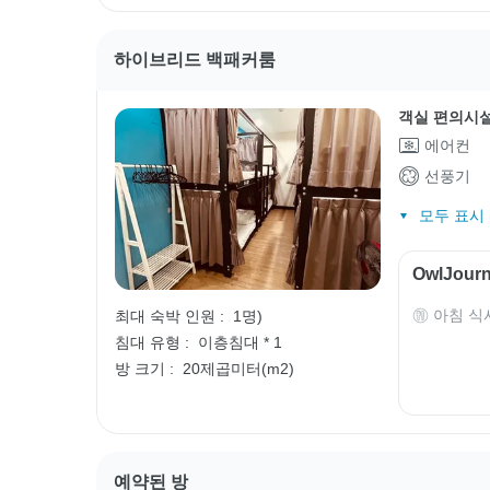
하이브리드 백패커룸
객실 편의시
에어컨
선풍기
모두 표시 (
OwlJou
아침 식
최대 숙박 인원 :
1명)
침대 유형 :
이층침대 * 1
방 크기 :
20제곱미터(m2)
예약된 방