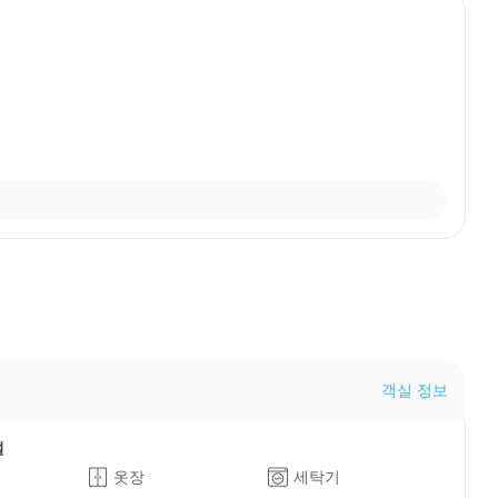
객실 정보
설
옷장
세탁기