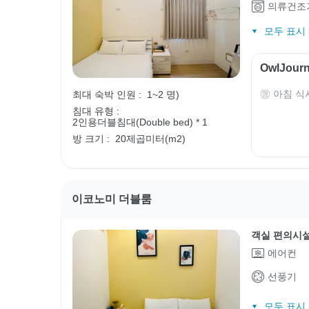
의류건조
모두 표시 (
OwlJou
아침 식
최대 숙박 인원 :
1~2 명)
침대 유형 :
2인용더블침대(Double bed) * 1
방 크기 :
20제곱미터(m2)
이코노미 더블룸
객실 편의시
에어컨
선풍기
모두 표시 (