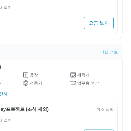
사 없이
요금 보기
객실 정보
설
옷장
세탁기
기
선풍기
업무용 책상
15)
rney프로젝트 (조식 제외)
취소 정책
사 없이