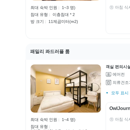
아침 식
최대 숙박 인원 :
1~3 명)
침대 유형 :
이층침대 * 2
방 크기 :
11제곱미터(m2)
패밀리 콰드러플 룸
객실 편의시
에어컨
의류건조
모두 표시 (
OwlJou
아침 식
최대 숙박 인원 :
1~4 명)
침대 유형 :