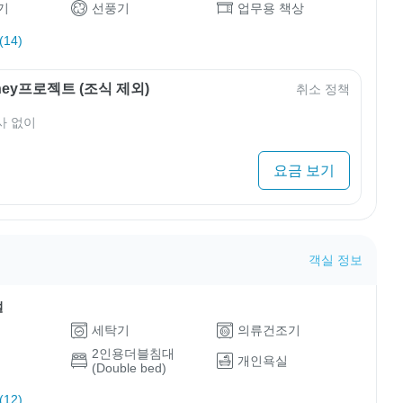
기
선풍기
업무용 책상
14)
rney프로젝트 (조식 제외)
취소 정책
사 없이
요금 보기
객실 정보
설
세탁기
의류건조기
2인용더블침대
개인욕실
(Double bed)
12)