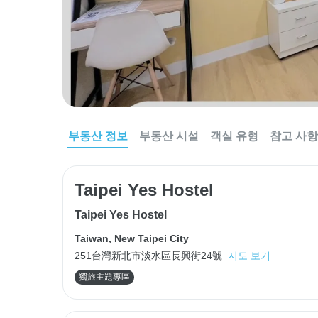
부동산 정보
부동산 시설
객실 유형
참고 사항
Taipei Yes Hostel
Taipei Yes Hostel
Taiwan
,
New Taipei City
251台灣新北市淡水區長興街24號
지도 보기
獨旅主題專區