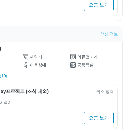
요금 보기
객실 정보
설
세탁기
의류건조기
이층침대
공용욕실
10)
rney프로젝트 (조식 제외)
취소 정책
사 없이
요금 보기