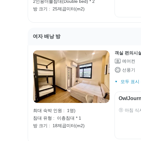
2인용더블침대(Double bed) * 2
방 크기 :
25제곱미터(m2)
여자 배낭 방
객실 편의시
에어컨
선풍기
모두 표시 (
OwlJou
아침 식
최대 숙박 인원 :
1명)
침대 유형 :
이층침대 * 1
방 크기 :
18제곱미터(m2)