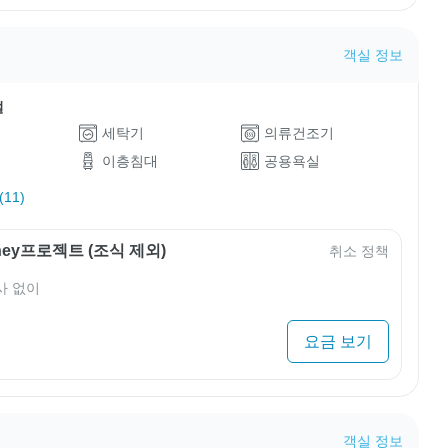
객실 정보
설
세탁기
의류건조기
이층침대
공용욕실
11)
rney프로젝트 (조식 제외)
취소 정책
사 없이
요금 보기
객실 정보