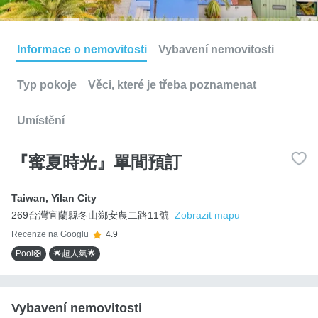
Informace o nemovitosti
Vybavení nemovitosti
Typ pokoje
Věci, které je třeba poznamenat
Umístění
『寗夏時光』單間預訂
Taiwan
,
Yilan City
269台灣宜蘭縣冬山鄉安農二路11號
Zobrazit mapu
Recenze na Googlu
4.9
Pool🛟
🌟超人氣🌟
Vybavení nemovitosti