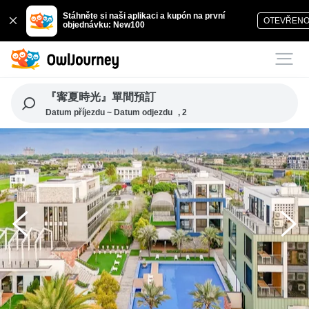
Stáhněte si naši aplikaci a kupón na první
OTEVŘEN
objednávku: New100
『寗夏時光』單間預訂
Datum příjezdu ~ Datum odjezdu
, 2