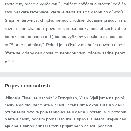
zastaveny práce a vyučování“ , můžete požádat o vrácení celé čá
stky. Veškeré rezervace, které je třeba zrušit z osobních důvodů 
(např. enterovirus, chřipka, nemoc v rodině, dočasné pracovní na
sazení, porucha auta, povětrnostní podmínky, nechuť cestovat ne
bo rozchod po hádce atd.) budou vyřízeny v souladu s s postupe
m "Storno podmínky". Pokud je to čistě z osobních důvodů a nem
ůžete se v daný den dostavit, nebudou vám vráceny žádné peníz
e＾＾
Popis nemovitosti
"NingXia Time" se nachází v Dongshan, Yilan. Vjeli jsme na polní 
cesty a do dlouhého léta v Yilanu. Stáhli jsme okna auta a viděli r
oztroušená rýžová pole táhnoucí se v dálce k horám. Vítr pozdníh
o léta a časný podzim pomalu foukal a splýval s létem.Hřejivá nad
ěje dne s sebou přináší trochu příjemného chladu podzimu.
