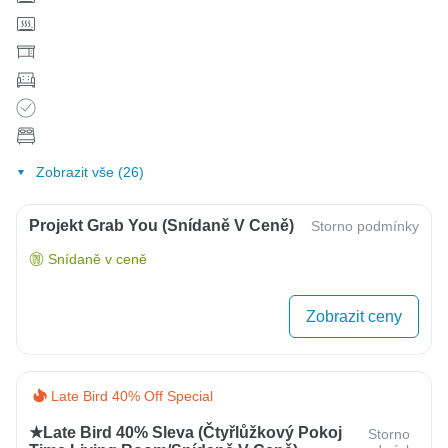
Zobrazit vše (26)
Projekt Grab You (snídaně V Ceně)
Storno podmínky
Snídaně v ceně
Zobrazit ceny
Late Bird 40% Off Special
★Late Bird 40% Sleva (čtyřlůžkový Pokoj
Storno