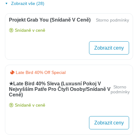
Zobrazit vše (28)
Projekt Grab You (snídaně V Ceně)
Storno podmínky
Snídaně v ceně
Zobrazit ceny
Late Bird 40% Off Special
★Late Bird 40% Sleva (luxusní Pokoj V
Storno
Nejvyšším Patře Pro Čtyři Osoby/snídaně V
podmínky
Ceně)
Snídaně v ceně
Zobrazit ceny