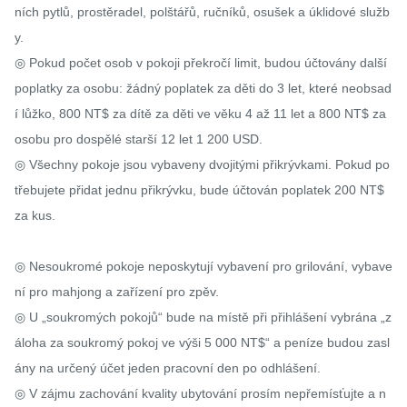
ních pytlů, prostěradel, polštářů, ručníků, osušek a úklidové služb
y.

◎ Pokud počet osob v pokoji překročí limit, budou účtovány další 
poplatky za osobu: žádný poplatek za děti do 3 let, které neobsad
í lůžko, 800 NT$ za dítě za děti ve věku 4 až 11 let a 800 NT$ za 
osobu pro dospělé starší 12 let 1 200 USD.

◎ Všechny pokoje jsou vybaveny dvojitými přikrývkami. Pokud po
třebujete přidat jednu přikrývku, bude účtován poplatek 200 NT$ 
za kus.

◎ Nesoukromé pokoje neposkytují vybavení pro grilování, vybave
ní pro mahjong a zařízení pro zpěv.

◎ U „soukromých pokojů“ bude na místě při přihlášení vybrána „z
áloha za soukromý pokoj ve výši 5 000 NT$“ a peníze budou zasl
ány na určený účet jeden pracovní den po odhlášení.

◎ V zájmu zachování kvality ubytování prosím nepřemísťujte a n