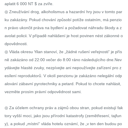
aplatit 6 000 NT $ za zvíře.

◎ Zneužívání drog, alkoholismus a hazardní hry jsou v tomto par
ku zakázány. Pokud chování způsobí potíže ostatním, má penzio
n právo ukončit práva na bydlení a požadovat náhradu škody a z
avolat policii. V případě nahlášení je host povinen nést zákonné o
dpovědnosti.

◎ Vláda okresu Yilan stanoví, že „žádné rušení veřejnosti“ je přís
ně zakázáno od 22:00 večer do 8:00 ráno následujícího dne.Nev
ydávejte hlasité zvuky, nezpívejte ani nepoužívejte zařízení pro z
esílení reproduktorů. V okolí penzionu je zakázáno nelegální odp
alování zábavní pyrotechniky a petard. Pokud to chcete nahlásit, 
vezměte prosím právní odpovědnost sami.

◎ Za účelem ochrany práv a zájmů obou stran, pokud existují fak
tory vyšší moci, jako jsou přírodní katastrofy (zemětřesení, tajfun
y), a pokud „místní“ vláda hotelu oznámí, že „v ten den budou po