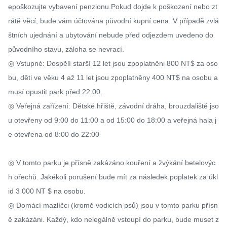
epoškozujte vybavení penzionu.Pokud dojde k poškození nebo zt
rátě věcí, bude vám účtována původní kupní cena. V případě zvlá
štních ujednání a ubytování nebude před odjezdem uvedeno do 
původního stavu, záloha se nevrací.

◎ Vstupné: Dospělí starší 12 let jsou zpoplatněni 800 NT$ za oso
bu, děti ve věku 4 až 11 let jsou zpoplatněny 400 NT$ na osobu a 
musí opustit park před 22:00.

◎ Veřejná zařízení: Dětské hřiště, závodní dráha, brouzdaliště jso
u otevřeny od 9:00 do 11:00 a od 15:00 do 18:00 a veřejná hala j
e otevřena od 8:00 do 22:00

◎ V tomto parku je přísně zakázáno kouření a žvýkání betelovýc
h ořechů. Jakékoli porušení bude mít za následek poplatek za úkl
id 3 000 NT $ na osobu.

◎ Domácí mazlíčci (kromě vodicích psů) jsou v tomto parku přísn
ě zakázáni. Každý, kdo nelegálně vstoupí do parku, bude muset z