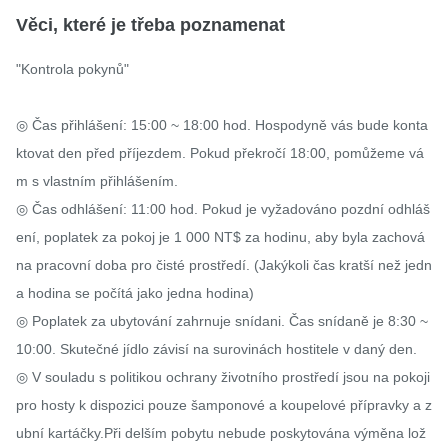
Věci, které je třeba poznamenat
"Kontrola pokynů"

◎ Čas přihlášení: 15:00 ~ 18:00 hod. Hospodyně vás bude konta
ktovat den před příjezdem. Pokud překročí 18:00, pomůžeme vá
m s vlastním přihlášením.

◎ Čas odhlášení: 11:00 hod. Pokud je vyžadováno pozdní odhláš
ení, poplatek za pokoj je 1 000 NT$ za hodinu, aby byla zachová
na pracovní doba pro čisté prostředí. (Jakýkoli čas kratší než jedn
a hodina se počítá jako jedna hodina)

◎ Poplatek za ubytování zahrnuje snídani. Čas snídaně je 8:30 ~ 
10:00. Skutečné jídlo závisí na surovinách hostitele v daný den.

◎ V souladu s politikou ochrany životního prostředí jsou na pokoji 
pro hosty k dispozici pouze šamponové a koupelové přípravky a z
ubní kartáčky.Při delším pobytu nebude poskytována výměna lož