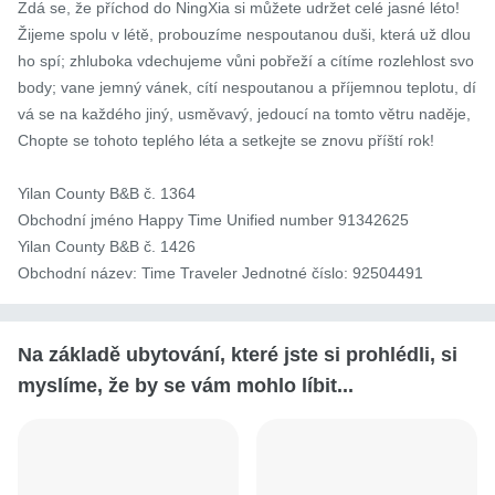
Zdá se, že příchod do NingXia si můžete udržet celé jasné léto!

Žijeme spolu v létě, probouzíme nespoutanou duši, která už dlou
ho spí; zhluboka vdechujeme vůni pobřeží a cítíme rozlehlost svo
body; vane jemný vánek, cítí nespoutanou a příjemnou teplotu, dí
vá se na každého jiný, usměvavý, jedoucí na tomto větru naděje, 
Chopte se tohoto teplého léta a setkejte se znovu příští rok!

Yilan County B&B č. 1364

Obchodní jméno Happy Time Unified number 91342625

Yilan County B&B č. 1426

Obchodní název: Time Traveler Jednotné číslo: 92504491
Na základě ubytování, které jste si prohlédli, si
myslíme, že by se vám mohlo líbit...