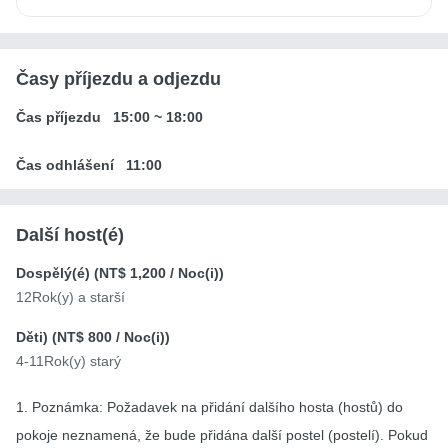
Časy příjezdu a odjezdu
Čas příjezdu
15:00
~
18:00
Čas odhlášení
11:00
Další host(é)
Dospělý(é) (
NT$ 1,200
/ Noc(i))
12Rok(y) a starší
Děti) (
NT$ 800
/ Noc(i))
4-11Rok(y) starý
1. Poznámka: Požadavek na přidání dalšího hosta (hostů) do
pokoje neznamená, že bude přidána další postel (postelí). Pokud