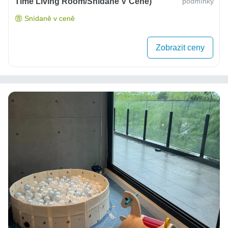
Time Living Room/snídaně V Ceně)
podmínky
Snídaně v ceně
Zobrazit ceny