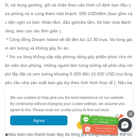
ổi, sử dụng giường, gối và chăn theo cấu hình cố định ban đầu c
ủa phòng và ở cùng thêm một khách: 600 USD/đêm (bao gồm cá
c tiện nghi cơ bản: khăn tắm, dầu gội/sữa tắm, bộ bàn chải đánh 
răng, dao cạo râu đơn giản ).

＊Cộng đồng Dream Island sẽ tắt đèn lúc 12:30 trưa. Vui lòng giả
m âm lượng và không gây ồn ào.

＊Xin vui lòng không sắp xếp phòng riêng gây phiền phức cho nh
ân viên dọn phòng, những người làm hỏng tường sẽ phải chịu chi 
phí lắp đặt và sơn tường khoảng 5.000 đến 15.000 USD (vui lòng 
yêu cầu nhà sản xuất báo giá tùy theo tình hình thực tế ). Nếu bạ
n tự sắp xếp phòng, bạn phải đặt cọc 2.000 USD khi nhận phòng, 
We use cookies to help give you the best experience on our website.
số tiền này sẽ được hoàn lại. Tiền đặt cọc sẽ chỉ được trả lại sau 
By continuing without changing your cookie settings, we assume you
khi phòng được kiểm tra và không có cặn hoặc hư hỏng.

agree to this. Please read our cookie policy to find out more.
＊Phương thức thanh toán cuối cùng tại địa điểm nhận phòng đư
Agree
More information
ợc giới hạn là tiền mặt và chuyển khoản ngay lập tức.

◆Nếu bạn cần thanh toán đầy đủ tổng phí bằng cách quẹt thẻ tín 