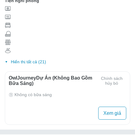
Tiện nghi phòng
Hiển thị tất cả (21)
OwlJourneyDự Án (Không Bao Gồm
Chính sách
Bữa Sáng)
hủy bỏ
Không có bữa sáng
Xem giá