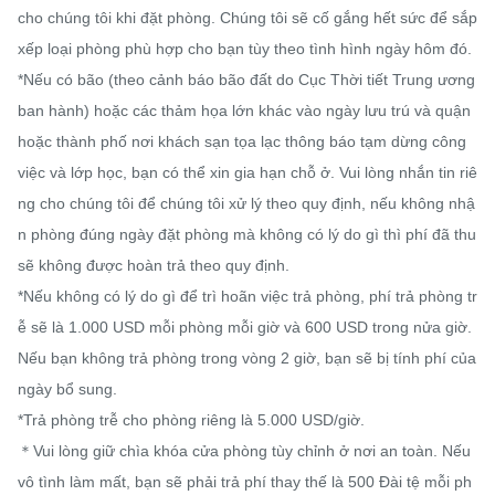
cho chúng tôi khi đặt phòng. Chúng tôi sẽ cố gắng hết sức để sắp 
xếp loại phòng phù hợp cho bạn tùy theo tình hình ngày hôm đó.

*Nếu có bão (theo cảnh báo bão đất do Cục Thời tiết Trung ương 
ban hành) hoặc các thảm họa lớn khác vào ngày lưu trú và quận 
hoặc thành phố nơi khách sạn tọa lạc thông báo tạm dừng công 
việc và lớp học, bạn có thể xin gia hạn chỗ ở. Vui lòng nhắn tin riê
ng cho chúng tôi để chúng tôi xử lý theo quy định, nếu không nhậ
n phòng đúng ngày đặt phòng mà không có lý do gì thì phí đã thu 
sẽ không được hoàn trả theo quy định.

*Nếu không có lý do gì để trì hoãn việc trả phòng, phí trả phòng tr
ễ sẽ là 1.000 USD mỗi phòng mỗi giờ và 600 USD trong nửa giờ. 
Nếu bạn không trả phòng trong vòng 2 giờ, bạn sẽ bị tính phí của 
ngày bổ sung.

*Trả phòng trễ cho phòng riêng là 5.000 USD/giờ.

＊Vui lòng giữ chìa khóa cửa phòng tùy chỉnh ở nơi an toàn. Nếu 
vô tình làm mất, bạn sẽ phải trả phí thay thế là 500 Đài tệ mỗi ph