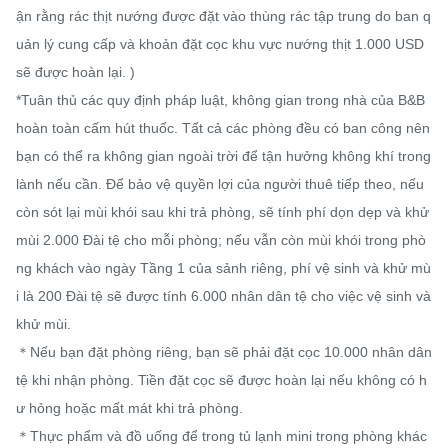
ận rằng rác thịt nướng được đặt vào thùng rác tập trung do ban q
uản lý cung cấp và khoản đặt cọc khu vực nướng thịt 1.000 USD 
sẽ được hoàn lại. )

*Tuân thủ các quy định pháp luật, không gian trong nhà của B&B 
hoàn toàn cấm hút thuốc. Tất cả các phòng đều có ban công nên 
bạn có thể ra không gian ngoài trời để tận hưởng không khí trong 
lành nếu cần. Để bảo vệ quyền lợi của người thuê tiếp theo, nếu 
còn sót lại mùi khói sau khi trả phòng, sẽ tính phí dọn dẹp và khử 
mùi 2.000 Đài tệ cho mỗi phòng; nếu vẫn còn mùi khói trong phò
ng khách vào ngày Tầng 1 của sảnh riêng, phí vệ sinh và khử mù
i là 200 Đài tệ sẽ được tính 6.000 nhân dân tệ cho việc vệ sinh và 
khử mùi.

＊Nếu bạn đặt phòng riêng, bạn sẽ phải đặt cọc 10.000 nhân dân 
tệ khi nhận phòng. Tiền đặt cọc sẽ được hoàn lại nếu không có h
ư hỏng hoặc mất mát khi trả phòng.

＊Thực phẩm và đồ uống để trong tủ lạnh mini trong phòng khác