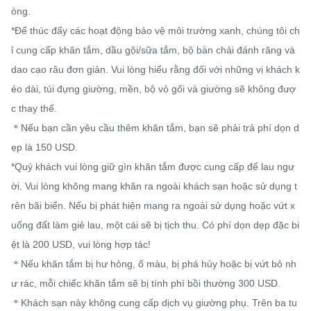
òng.

*Để thúc đẩy các hoạt động bảo vệ môi trường xanh, chúng tôi ch
ỉ cung cấp khăn tắm, dầu gội/sữa tắm, bộ bàn chải đánh răng và 
dao cạo râu đơn giản. Vui lòng hiểu rằng đối với những vị khách k
éo dài, túi đựng giường, mền, bộ vỏ gối và giường sẽ không đượ
c thay thế.

＊Nếu bạn cần yêu cầu thêm khăn tắm, bạn sẽ phải trả phí dọn d
ẹp là 150 USD.

*Quý khách vui lòng giữ gìn khăn tắm được cung cấp để lau ngư
ời. Vui lòng không mang khăn ra ngoài khách sạn hoặc sử dụng t
rên bãi biển. Nếu bị phát hiện mang ra ngoài sử dụng hoặc vứt x
uống đất làm giẻ lau, một cái sẽ bị tịch thu. Có phí dọn dẹp đặc bi
ệt là 200 USD, vui lòng hợp tác!

＊Nếu khăn tắm bị hư hỏng, ố màu, bị phá hủy hoặc bị vứt bỏ nh
ư rác, mỗi chiếc khăn tắm sẽ bị tính phí bồi thường 300 USD.

＊Khách sạn này không cung cấp dịch vụ giường phụ. Trên ba tu