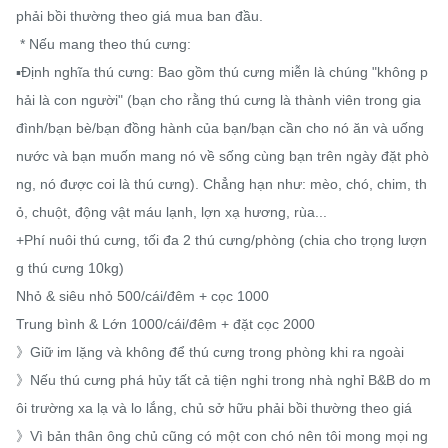
phải bồi thường theo giá mua ban đầu.

 * Nếu mang theo thú cưng:

▪️Định nghĩa thú cưng: Bao gồm thú cưng miễn là chúng "không p
hải là con người" (bạn cho rằng thú cưng là thành viên trong gia 
đình/bạn bè/bạn đồng hành của bạn/bạn cần cho nó ăn và uống 
nước và bạn muốn mang nó về sống cùng bạn trên ngày đặt phò
ng, nó được coi là thú cưng). Chẳng hạn như: mèo, chó, chim, th
ỏ, chuột, động vật máu lạnh, lợn xạ hương, rùa...

+Phí nuôi thú cưng, tối đa 2 thú cưng/phòng (chia cho trọng lượn
g thú cưng 10kg)

Nhỏ & siêu nhỏ 500/cái/đêm + cọc 1000

Trung bình & Lớn 1000/cái/đêm + đặt cọc 2000

》Giữ im lặng và không để thú cưng trong phòng khi ra ngoài

》Nếu thú cưng phá hủy tất cả tiện nghi trong nhà nghỉ B&B do m
ôi trường xa lạ và lo lắng, chủ sở hữu phải bồi thường theo giá

》Vì bản thân ông chủ cũng có một con chó nên tôi mong mọi ng