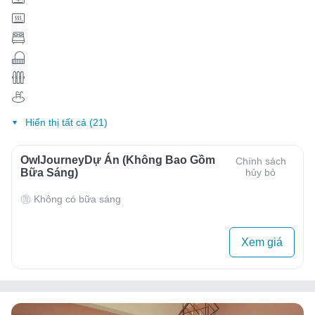
Hiển thị tất cả (21)
OwlJourneyDự Án (Không Bao Gồm
Chính sách
Bữa Sáng)
hủy bỏ
Không có bữa sáng
Xem giá