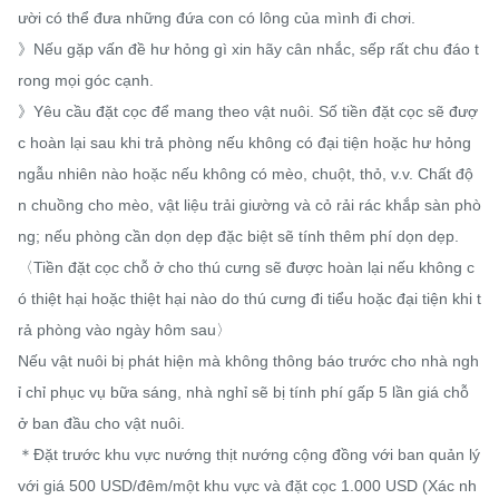
ười có thể đưa những đứa con có lông của mình đi chơi.

》Nếu gặp vấn đề hư hỏng gì xin hãy cân nhắc, sếp rất chu đáo t
rong mọi góc cạnh.

》Yêu cầu đặt cọc để mang theo vật nuôi. Số tiền đặt cọc sẽ đượ
c hoàn lại sau khi trả phòng nếu không có đại tiện hoặc hư hỏng 
ngẫu nhiên nào hoặc nếu không có mèo, chuột, thỏ, v.v. Chất độ
n chuồng cho mèo, vật liệu trải giường và cỏ rải rác khắp sàn phò
ng; nếu phòng cần dọn dẹp đặc biệt sẽ tính thêm phí dọn dẹp.

〈Tiền đặt cọc chỗ ở cho thú cưng sẽ được hoàn lại nếu không c
ó thiệt hại hoặc thiệt hại nào do thú cưng đi tiểu hoặc đại tiện khi t
rả phòng vào ngày hôm sau〉

Nếu vật nuôi bị phát hiện mà không thông báo trước cho nhà ngh
ỉ chỉ phục vụ bữa sáng, nhà nghỉ sẽ bị tính phí gấp 5 lần giá chỗ 
ở ban đầu cho vật nuôi.

＊Đặt trước khu vực nướng thịt nướng cộng đồng với ban quản lý 
với giá 500 USD/đêm/một khu vực và đặt cọc 1.000 USD (Xác nh