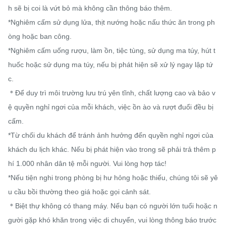
h sẽ bị coi là vứt bỏ mà không cần thông báo thêm.

*Nghiêm cấm sử dụng lửa, thịt nướng hoặc nấu thức ăn trong ph
òng hoặc ban công.

*Nghiêm cấm uống rượu, làm ồn, tiệc tùng, sử dụng ma túy, hút t
huốc hoặc sử dụng ma túy, nếu bị phát hiện sẽ xử lý ngay lập tứ
c.

＊Để duy trì môi trường lưu trú yên tĩnh, chất lượng cao và bảo v
ệ quyền nghỉ ngơi của mỗi khách, việc ồn ào và rượt đuổi đều bị 
cấm.

*Từ chối du khách để tránh ảnh hưởng đến quyền nghỉ ngơi của 
khách du lịch khác. Nếu bị phát hiện vào trong sẽ phải trả thêm p
hí 1.000 nhân dân tệ mỗi người. Vui lòng hợp tác!

*Nếu tiện nghi trong phòng bị hư hỏng hoặc thiếu, chúng tôi sẽ yê
u cầu bồi thường theo giá hoặc gọi cảnh sát.

＊Biệt thự không có thang máy. Nếu bạn có người lớn tuổi hoặc n
gười gặp khó khăn trong việc di chuyển, vui lòng thông báo trước 