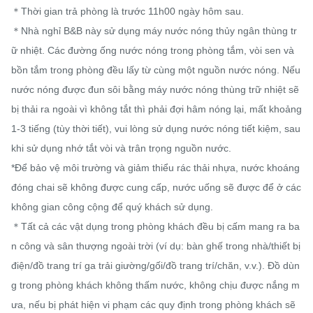
＊Thời gian trả phòng là trước 11h00 ngày hôm sau.

＊Nhà nghỉ B&B này sử dụng máy nước nóng thủy ngân thùng tr
ữ nhiệt. Các đường ống nước nóng trong phòng tắm, vòi sen và 
bồn tắm trong phòng đều lấy từ cùng một nguồn nước nóng. Nếu 
nước nóng được đun sôi bằng máy nước nóng thùng trữ nhiệt sẽ 
bị thải ra ngoài vì không tắt thì phải đợi hâm nóng lại, mất khoảng 
1-3 tiếng (tùy thời tiết), vui lòng sử dụng nước nóng tiết kiệm, sau 
khi sử dụng nhớ tắt vòi và trân trọng nguồn nước.

*Để bảo vệ môi trường và giảm thiểu rác thải nhựa, nước khoáng 
đóng chai sẽ không được cung cấp, nước uống sẽ được để ở các 
không gian công cộng để quý khách sử dụng.

＊Tất cả các vật dụng trong phòng khách đều bị cấm mang ra ba
n công và sân thượng ngoài trời (ví dụ: bàn ghế trong nhà/thiết bị 
điện/đồ trang trí ga trải giường/gối/đồ trang trí/chăn, v.v.). Đồ dùn
g trong phòng khách không thấm nước, không chịu được nắng m
ưa, nếu bị phát hiện vi phạm các quy định trong phòng khách sẽ 