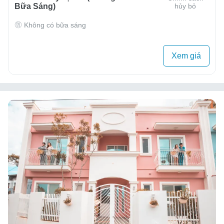
Bữa Sáng)
hủy bỏ
Không có bữa sáng
Xem giá