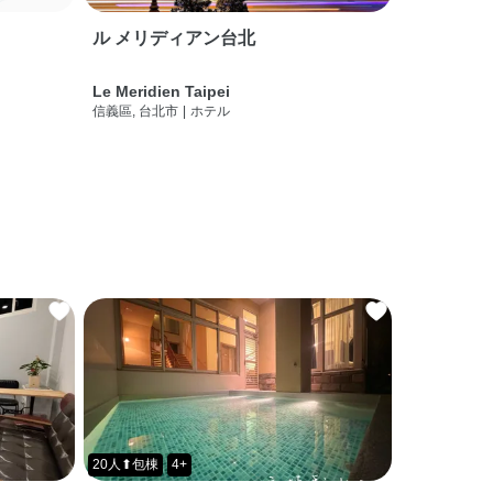
ル メリディアン台北
Le Meridien Taipei
信義區, 台北市
|
ホテル
20人⬆包棟
4+