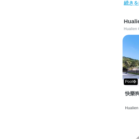
続きを
Huali
Hualien 
Pool🛟
快樂狗
Hualien 