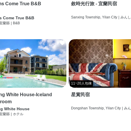
ms Come True B&B
敘時光行旅 - 宜蘭民宿
Sanxing Township, Yilan City
|
みん
s Come True B&B
 宜蘭縣
|
B&B
11~20人包棟
g White House-Iceland
星賞民宿
 room
Dongshan Township, Yilan City
|
み
g White House
 宜蘭縣
|
ホテル