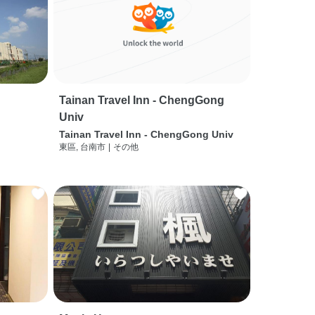
Tainan Travel Inn - ChengGong
Univ
Tainan Travel Inn - ChengGong Univ
東區, 台南市
|
その他