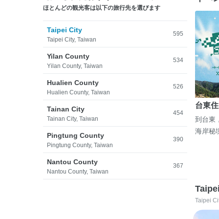
ほとんどの観光客は以下の旅行先を選びます
Taipei City
595
Taipei City, Taiwan
Yilan County
534
Yilan County, Taiwan
Hualien County
526
Hualien County, Taiwan
台東住
Tainan City
454
Tainan City, Taiwan
到台東
海岸秘
Pingtung County
390
Pingtung County, Taiwan
Nantou County
367
Nantou County, Taiwan
Taipe
Taipei Ci