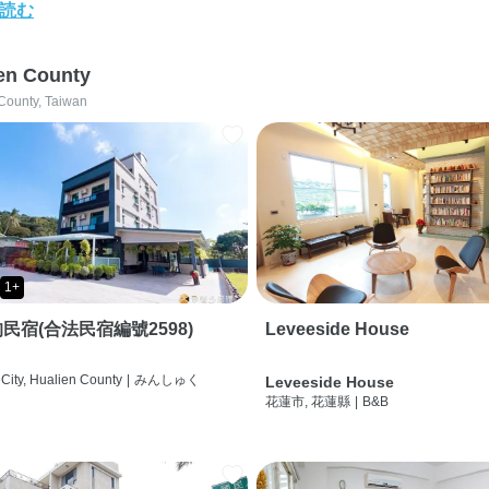
読む
en County
County, Taiwan
1+
民宿(合法民宿編號2598)
Leveeside House
City, Hualien County
|
みんしゅく
Leveeside House
花蓮市, 花蓮縣
|
B&B