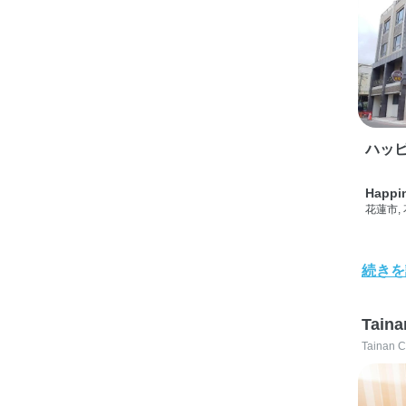
ハッピ
Happi
花蓮市,
続きを
Taina
Tainan C