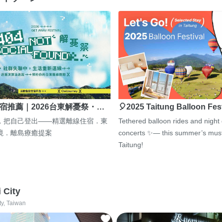
宿推薦｜2026台東解憂祭・…
🎈2025 Taitung Balloon Fes
，把自己登出——精選離線住宿．東
Tethered balloon rides and night
境．離島療癒提案
concerts ✨— this summer’s must
Taitung!
i City
ty, Taiwan